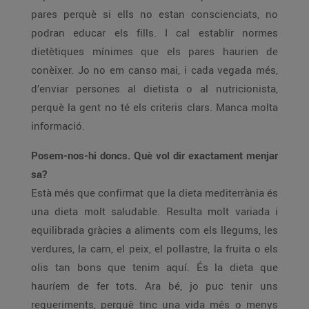
pares perquè si ells no estan conscienciats, no
podran educar els fills. I cal establir normes
dietètiques mínimes que els pares haurien de
conèixer. Jo no em canso mai, i cada vegada més,
d’enviar persones al dietista o al nutricionista,
perquè la gent no té els criteris clars. Manca molta
informació.
Posem-nos-hi doncs. Què vol dir exactament menjar
sa?
Està més que confirmat que la dieta mediterrània és
una dieta molt saludable. Resulta molt variada i
equilibrada gràcies a aliments com els llegums, les
verdures, la carn, el peix, el pollastre, la fruita o els
olis tan bons que tenim aquí. És la dieta que
hauríem de fer tots. Ara bé, jo puc tenir uns
requeriments, perquè tinc una vida més o menys