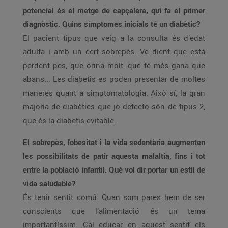
potencial és el metge de capçalera, qui fa el primer
diagnòstic. Quins símptomes inicials té un diabètic?
El pacient tipus que veig a la consulta és d’edat
adulta i amb un cert sobrepès. Ve dient que està
perdent pes, que orina molt, que té més gana que
abans... Les diabetis es poden presentar de moltes
maneres quant a simptomatologia. Això sí, la gran
majoria de diabètics que jo detecto són de tipus 2,
que és la diabetis evitable.
El sobrepès, l'obesitat i la vida sedentària augmenten
les possibilitats de patir aquesta malaltia, fins i tot
entre la població infantil. Què vol dir portar un estil de
vida saludable?
És tenir sentit comú. Quan som pares hem de ser
conscients que l’alimentació és un tema
importantíssim. Cal educar en aquest sentit els