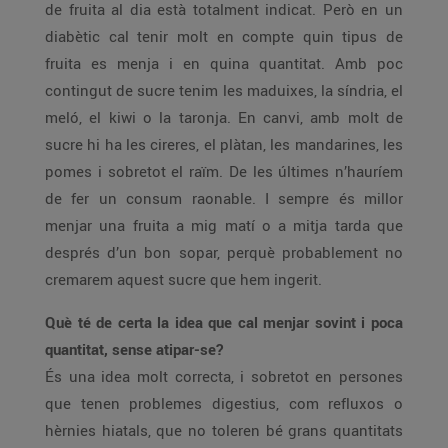
de fruita al dia està totalment indicat. Però en un
diabètic cal tenir molt en compte quin tipus de
fruita es menja i en quina quantitat. Amb poc
contingut de sucre tenim les maduixes, la síndria, el
meló, el kiwi o la taronja. En canvi, amb molt de
sucre hi ha les cireres, el plàtan, les mandarines, les
pomes i sobretot el raïm. De les últimes n’hauríem
de fer un consum raonable. I sempre és millor
menjar una fruita a mig matí o a mitja tarda que
després d’un bon sopar, perquè probablement no
cremarem aquest sucre que hem ingerit.
Què té de certa la idea que cal menjar sovint i poca
quantitat, sense atipar-se?
És una idea molt correcta, i sobretot en persones
que tenen problemes digestius, com refluxos o
hèrnies hiatals, que no toleren bé grans quantitats