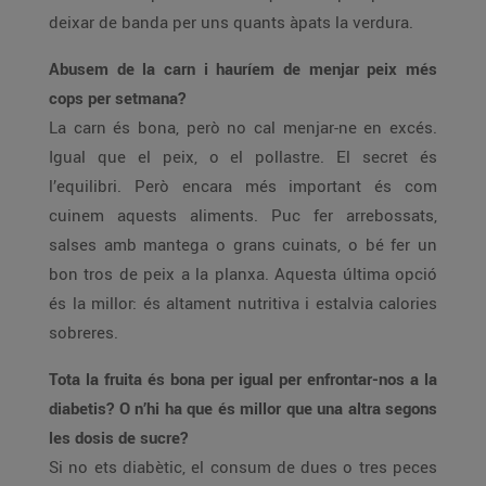
deixar de banda per uns quants àpats la verdura.
Abusem de la carn i hauríem de menjar peix més
cops per setmana?
La carn és bona, però no cal menjar-ne en excés.
Igual que el peix, o el pollastre. El secret és
l’equilibri. Però encara més important és com
cuinem aquests aliments. Puc fer arrebossats,
salses amb mantega o grans cuinats, o bé fer un
bon tros de peix a la planxa. Aquesta última opció
és la millor: és altament nutritiva i estalvia calories
sobreres.
Tota la fruita és bona per igual per enfrontar-nos a la
diabetis? O n’hi ha que és millor que una altra segons
les dosis de sucre?
Si no ets diabètic, el consum de dues o tres peces