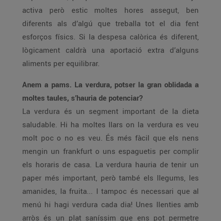
activa però estic moltes hores assegut, ben
diferents als d’algú que treballa tot el dia fent
esforços físics. Si la despesa calòrica és diferent,
lògicament caldrà una aportació extra d’alguns
aliments per equilibrar.
Anem a pams. La verdura, potser la gran oblidada a
moltes taules, s’hauria de potenciar?
La verdura és un segment important de la dieta
saludable. Hi ha moltes llars on la verdura es veu
molt poc o no es veu. És més fàcil que els nens
mengin un frankfurt o uns espaguetis per complir
els horaris de casa. La verdura hauria de tenir un
paper més important, però també els llegums, les
amanides, la fruita... I tampoc és necessari que al
menú hi hagi verdura cada dia! Unes llenties amb
arròs és un plat saníssim que ens pot permetre