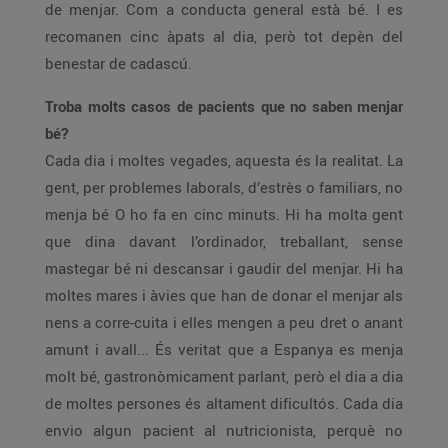
de menjar. Com a conducta general està bé. I es
recomanen cinc àpats al dia, però tot depèn del
benestar de cadascú.
Troba molts casos de pacients que no saben menjar
bé?
Cada dia i moltes vegades, aquesta és la realitat. La
gent, per problemes laborals, d’estrès o familiars, no
menja bé O ho fa en cinc minuts. Hi ha molta gent
que dina davant l’ordinador, treballant, sense
mastegar bé ni descansar i gaudir del menjar. Hi ha
moltes mares i àvies que han de donar el menjar als
nens a corre-cuita i elles mengen a peu dret o anant
amunt i avall... És veritat que a Espanya es menja
molt bé, gastronòmicament parlant, però el dia a dia
de moltes persones és altament dificultós. Cada dia
envio algun pacient al nutricionista, perquè no