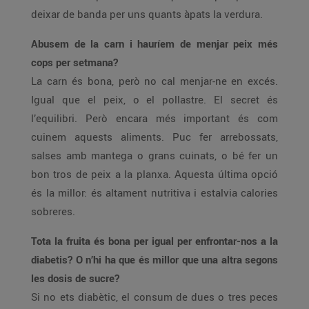
deixar de banda per uns quants àpats la verdura.
Abusem de la carn i hauríem de menjar peix més
cops per setmana?
La carn és bona, però no cal menjar-ne en excés.
Igual que el peix, o el pollastre. El secret és
l’equilibri. Però encara més important és com
cuinem aquests aliments. Puc fer arrebossats,
salses amb mantega o grans cuinats, o bé fer un
bon tros de peix a la planxa. Aquesta última opció
és la millor: és altament nutritiva i estalvia calories
sobreres.
Tota la fruita és bona per igual per enfrontar-nos a la
diabetis? O n’hi ha que és millor que una altra segons
les dosis de sucre?
Si no ets diabètic, el consum de dues o tres peces