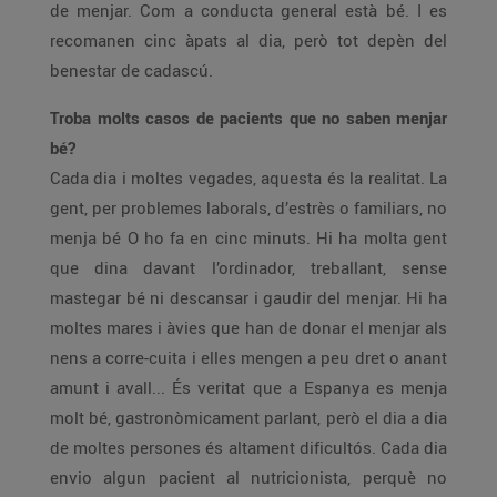
de menjar. Com a conducta general està bé. I es
recomanen cinc àpats al dia, però tot depèn del
benestar de cadascú.
Troba molts casos de pacients que no saben menjar
bé?
Cada dia i moltes vegades, aquesta és la realitat. La
gent, per problemes laborals, d’estrès o familiars, no
menja bé O ho fa en cinc minuts. Hi ha molta gent
que dina davant l’ordinador, treballant, sense
mastegar bé ni descansar i gaudir del menjar. Hi ha
moltes mares i àvies que han de donar el menjar als
nens a corre-cuita i elles mengen a peu dret o anant
amunt i avall... És veritat que a Espanya es menja
molt bé, gastronòmicament parlant, però el dia a dia
de moltes persones és altament dificultós. Cada dia
envio algun pacient al nutricionista, perquè no