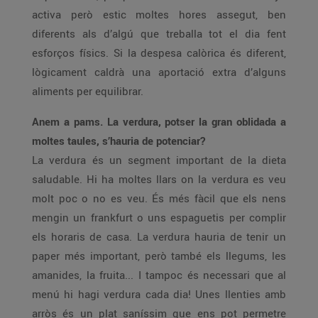
activa però estic moltes hores assegut, ben
diferents als d’algú que treballa tot el dia fent
esforços físics. Si la despesa calòrica és diferent,
lògicament caldrà una aportació extra d’alguns
aliments per equilibrar.
Anem a pams. La verdura, potser la gran oblidada a
moltes taules, s’hauria de potenciar?
La verdura és un segment important de la dieta
saludable. Hi ha moltes llars on la verdura es veu
molt poc o no es veu. És més fàcil que els nens
mengin un frankfurt o uns espaguetis per complir
els horaris de casa. La verdura hauria de tenir un
paper més important, però també els llegums, les
amanides, la fruita... I tampoc és necessari que al
menú hi hagi verdura cada dia! Unes llenties amb
arròs és un plat saníssim que ens pot permetre