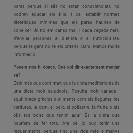
pares perquè si ells no estan conscienciats, no
podran educar els fills. I cal establir normes
dietètiques mínimes que els pares haurien de
conèixer. Jo no em canso mai, i cada vegada més,
d’enviar persones al dietista o al nutricionista,
perquè la gent no té els criteris clars. Manca molta
informació.
Posem-nos-hi doncs. Què vol dir exactament menjar
sa?
Està més que confirmat que la dieta mediterrània és
una dieta molt saludable. Resulta molt variada i
equilibrada gràcies a aliments com els llegums, les
verdures, la carn, el peix, el pollastre, la fruita o els
olis tan bons que tenim aquí. És la dieta que
hauríem de fer tots. Ara bé, jo puc tenir uns
requeriments, perquè tinc una vida més o menys