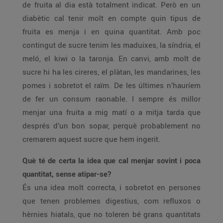
de fruita al dia està totalment indicat. Però en un
diabètic cal tenir molt en compte quin tipus de
fruita es menja i en quina quantitat. Amb poc
contingut de sucre tenim les maduixes, la síndria, el
meló, el kiwi o la taronja. En canvi, amb molt de
sucre hi ha les cireres, el plàtan, les mandarines, les
pomes i sobretot el raïm. De les últimes n’hauríem
de fer un consum raonable. I sempre és millor
menjar una fruita a mig matí o a mitja tarda que
després d’un bon sopar, perquè probablement no
cremarem aquest sucre que hem ingerit.
Què té de certa la idea que cal menjar sovint i poca
quantitat, sense atipar-se?
És una idea molt correcta, i sobretot en persones
que tenen problemes digestius, com refluxos o
hèrnies hiatals, que no toleren bé grans quantitats