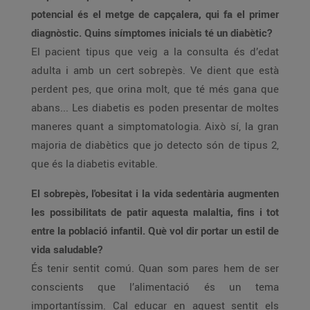
potencial és el metge de capçalera, qui fa el primer
diagnòstic. Quins símptomes inicials té un diabètic?
El pacient tipus que veig a la consulta és d’edat
adulta i amb un cert sobrepès. Ve dient que està
perdent pes, que orina molt, que té més gana que
abans... Les diabetis es poden presentar de moltes
maneres quant a simptomatologia. Això sí, la gran
majoria de diabètics que jo detecto són de tipus 2,
que és la diabetis evitable.
El sobrepès, l'obesitat i la vida sedentària augmenten
les possibilitats de patir aquesta malaltia, fins i tot
entre la població infantil. Què vol dir portar un estil de
vida saludable?
És tenir sentit comú. Quan som pares hem de ser
conscients que l’alimentació és un tema
importantíssim. Cal educar en aquest sentit els