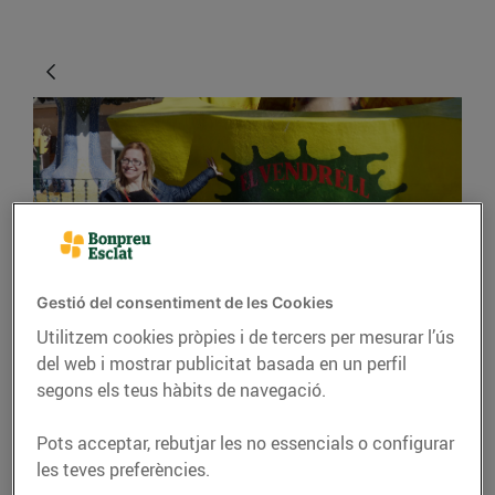
Gestió del consentiment de les Cookies
GASTRONOMIA I TRADICIONS
Utilitzem cookies pròpies i de tercers per mesurar l’ús
"La Xatonada Popular
del web i mostrar publicitat basada en un perfil
segons els teus hàbits de navegació.
és un acte molt arrelat
al Vendrell"
Pots acceptar, rebutjar les no essencials o configurar
les teves preferències.
17/de febrer/2016