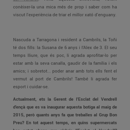
conèixer-la una mica més de prop i saber com ha
viscut l'experiència de triar el millor xató d'enguany.
Nascuda a Tarragona i resident a Cambrils, la Toñi
té dos fills: la Susana de 6 anys i l’Alex de 3. El seu
temps lliure, que és poc, li agrada aprofitar-lo per
estar amb la seva canalla, gaudir de la família i els
amics; i sobretot... poder anar amb tots ells fent el
vermut al port de Cambrils! També li agrada fer
esport i cuidar-se.
Actualment, ets la Gerent de l’Esclat del Vendrell
d’ençà que es va inaugurar aquesta botiga al maig de
2015, però quants anys fa que treballes al Grup Bon
Preu? En tot aquest temps, en quins supermercats