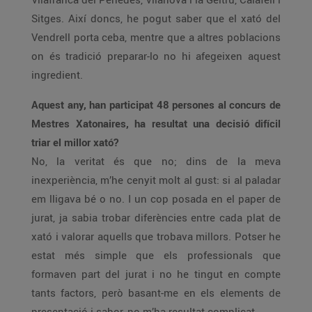
Sitges. Així doncs, he pogut saber que el xató del
Vendrell porta ceba, mentre que a altres poblacions
on és tradició preparar-lo no hi afegeixen aquest
ingredient.
Aquest any, han participat 48 persones al concurs de
Mestres Xatonaires, ha resultat una decisió difícil
triar el millor xató?
No, la veritat és que no; dins de la meva
inexperiència, m’he cenyit molt al gust: si al paladar
em lligava bé o no. I un cop posada en el paper de
jurat, ja sabia trobar diferències entre cada plat de
xató i valorar aquells que trobava millors. Potser he
estat més simple que els professionals que
formaven part del jurat i no he tingut en compte
tants factors, però basant-me en els elements de
presentació i sabor, no m’ha resultat complicat.