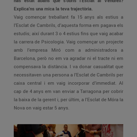
has estat abans que s’obrís l’Esclat al Vendrell?
Explica’ns una mica la teva trajectòria.
Vaig començar treballant fa 15 anys als estius a
l’Esclat de Cambrils, d’aquesta forma em pagava els
estudis; així durant 3 o 4 estius fins que vaig acabar
la carrera de Psicologia. Vaig començar un projecte
amb l’empresa Miró com a administradora a
Barcelona, però no em va agradar ni el tracte ni em
compensava la distància. I va donar casualitat que
necessitaven una persona a l’Esclat de Cambrils per
caixa central i em vaig incorporar d’immediat. Al
cap de 4 anys em van enviar a Tarragona per cobrir
la baixa de la gerent i, per últim, a l'Esclat de Móra la
Nova on vaig estar 5 anys.