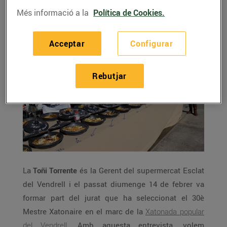
Més informació a la
Política de Cookies.
Acceptar
Configurar
Rebutjar
La
Toñi Torrente
és la Gerent del supermercat Esclat
del Vendrell i el passat diumenge 14 de febrer va
formar part del jurat que ha seleccionat el 30è
Mestre Xatonaire en el marc de la
Xatonada popular
del Vendrell
. Amb aquesta entrevista, volem