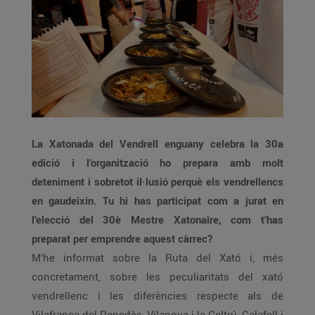
La Xatonada del Vendrell enguany celebra la 30a
edició i l’organització ho prepara amb molt
deteniment i sobretot il·lusió perquè els vendrellencs
en gaudeixin. Tu hi has participat com a jurat en
l’elecció del 30è Mestre Xatonaire, com t’has
preparat per emprendre aquest càrrec?
M’he informat sobre la Ruta del Xató i, més
concretament, sobre les peculiaritats del xató
vendrellenc i les diferències respecte als de
Vilafranca del Penedès, Vilanova i la Geltrú, Calafell i