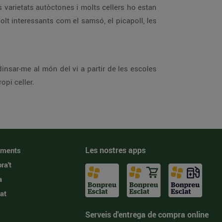
s varietats autòctones i molts cellers ho estan
t interessants com el samsó, el picapoll, les
nsar-me al món del vi a partir de les escoles
opi celler.
Les nostres apps
iments
ra't
a
at
Serveis d'entrega de compra online