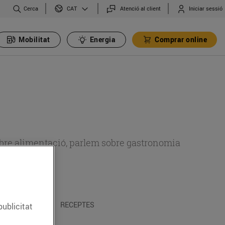
Cerca
Atenció al client
Iniciar sessió
CAT
Mobilitat
Energia
Comprar online
 sobre alimentació, parlem sobre gastronomia
 I TRADICIONS
RECEPTES
publicitat