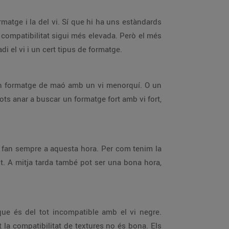
ormatge i la del vi. Sí que hi ha uns estàndards
 compatibilitat sigui més elevada. Però el més
i el vi i un cert tipus de formatge.
r un formatge de maó amb un vi menorquí. O un
s anar a buscar un formatge fort amb vi fort,
s fan sempre a aquesta hora. Per com tenim la
it. A mitja tarda també pot ser una bona hora,
, que és del tot incompatible amb el vi negre.
t la compatibilitat de textures no és bona. Els