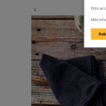
Pots acce
Més info
Reb