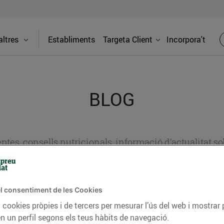
ltres
Establiments
Targeta Client
Incorpora't
BLOG
ceptes, consells nutricionals, informació d’actualitat
del nostre territori i molts altres temes.
l consentiment de les Cookies
TAT
CONSELLS I HÀBITS SALUDABLES
ENERGIA
GASTRONOMIA
 cookies pròpies i de tercers per mesurar l’ús del web i mostrar 
n un perfil segons els teus hàbits de navegació.