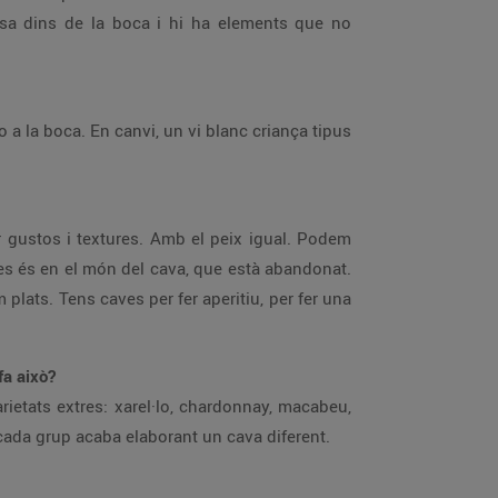
ssa dins de la boca i hi ha elements que no
o a la boca. En canvi, un vi blanc criança tipus
 gustos i textures. Amb el peix igual. Podem
s és en el món del cava, que està abandonat.
lats. Tens caves per fer aperitiu, per fer una
fa això?
ietats extres: xarel·lo, chardonnay, macabeu,
 cada grup acaba elaborant un cava diferent.