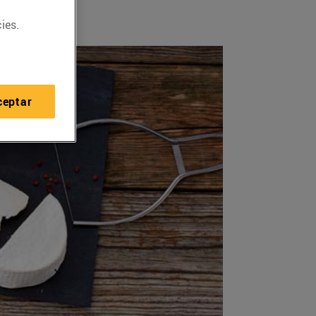
ies.
ceptar