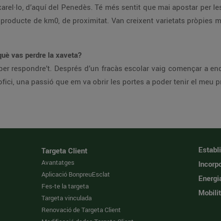
xarel·lo, d’aquí del Penedès. Té més sentit que mai apostar per le
oducte de km0, de proximitat. Van creixent varietats pròpies mol
 què vas perdre la xaveta?
er respondre’t. Després d’un fracàs escolar vaig començar a endi
fici, una passió que em va obrir les portes a poder tenir el meu pr
Establ
Targeta Client
Avantatges
Incorpo
Aplicació BonpreuEsclat
Energi
Fes-te la targeta
Mobilit
Targeta vinculada
Renovació de Targeta Client