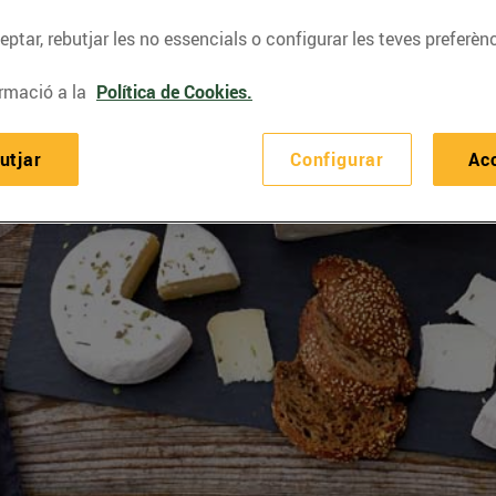
ptar, rebutjar les no essencials o configurar les teves preferènc
rmació a la
Política de Cookies.
utjar
Configurar
Ac