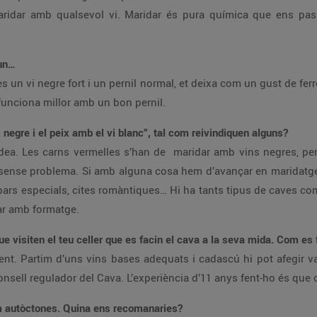
aridar amb qualsevol vi. Maridar és pura química que ens pa
’un…
es un vi negre fort i un pernil normal, et deixa com un gust de ferr
unciona millor amb un bon pernil.
i negre i el peix amb el vi blanc”, tal com reivindiquen alguns?
dea. Les carns vermelles s’han de maridar amb vins negres, per
a sense problema. Si amb alguna cosa hem d’avançar en maridatge
rs especials, cites romàntiques… Hi ha tants tipus de caves com p
ar amb formatge.
que visiten el teu celler que es facin el cava a la seva mida. Com es 
t. Partim d’uns vins bases adequats i cadascú hi pot afegir var
nsell regulador del Cava. L’experiència d’11 anys fent-ho és que
aïm autòctones. Quina ens recomanaries?