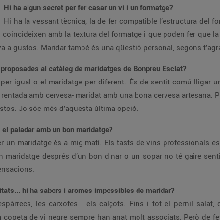
Hi ha algun secret per fer casar un vi i un formatge?
Hi ha la vessant tècnica, la de fer compatible l’estructura del f
 coincideixen amb la textura del formatge i que poden fer que la
a a gustos. Maridar també és una qüestió personal, segons t’agrad
les proposades al catàleg de maridatges de Bonpreu Esclat?
per igual o el maridatge per diferent. És de sentit comú lliga
entada amb cervesa- maridat amb una bona cervesa artesana. Pot
stos. Jo sóc més d’aquesta última opció.
a el paladar amb un bon maridatge?
 un maridatge és a mig matí. Els tasts de vins professionals e
 un maridatge després d’un bon dinar o un sopar no té gaire sent
ensacions.
litats... hi ha sabors i aromes impossibles de maridar?
pàrrecs, les carxofes i els calçots. Fins i tot el pernil salat
 la copeta de vi negre sempre han anat molt associats. Però de fe