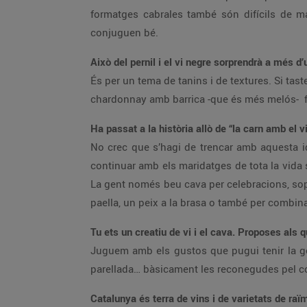
formatges cabrales també són difícils de m
conjuguen bé.
Això del pernil i el vi negre sorprendrà a més d
És per un tema de tanins i de textures. Si tast
chardonnay amb barrica -que és més melós- f
Ha passat a la història allò de “la carn amb el v
No crec que s’hagi de trencar amb aquesta i
continuar amb els maridatges de tota la vid
La gent només beu cava per celebracions, sopa
paella, un peix a la brasa o també per combin
Tu ets un creatiu de vi i el cava. Proposes als 
Juguem amb els gustos que pugui tenir la gen
parellada… bàsicament les reconegudes pel co
Catalunya és terra de vins i de varietats de r