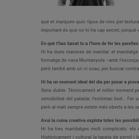
que et marquen quin tipus de vins per textura
important és que no hi ha cap secret, perquè v
En què t’has basat tu a l’hora de fer les parel
Hi ha dues maneres de maridar: el maridatge 
formatge de vaca Muntanyola –amb l’escorça r
però també amb un vi suau, per buscar contra
Hi ha un moment ideal del dia per posar a prov
Sens dubte. Tècnicament el millor moment per
sensibilitat del paladar, l’estómac buit… Fer
però al matí sempre estem més oberts a les s
Avui la cuina creativa explota totes les possibi
Hi ha tres maridatges molt complicats: els es
Històricament i cultural la tapeta de pernil i