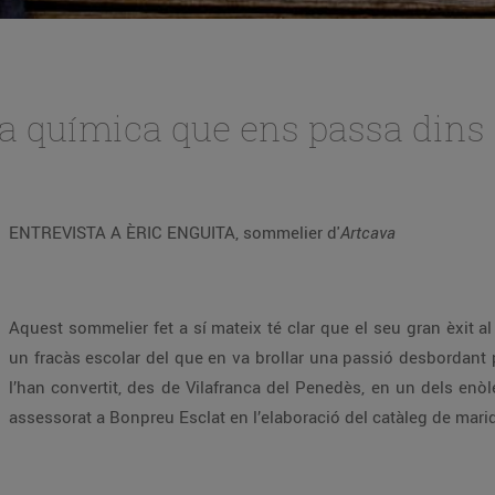
a química que ens passa dins 
ENTREVISTA A ÈRIC ENGUITA, sommelier d'
Artcava
Aquest sommelier fet a sí mateix té clar que el seu gran èxit a
un fracàs escolar del que en va brollar una passió desbordant pel
l’han convertit, des de Vilafranca del Penedès, en un dels enò
assessorat a Bonpreu Esclat en l’elaboració del catàleg de mari