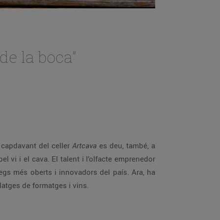
de la boca”
l capdavant del celler
Artcava
es deu, també, a
 vi i el cava. El talent i l’olfacte emprenedor
legs més oberts i innovadors del país. Ara, ha
datges de formatges i vins.