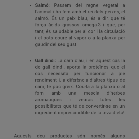
Salmó:
Passem del regne vegetal a
l’animal i ho fem amb el rei dels peixos, el
salmó. És un peix blau, és a dir, que té
força àcids grassos omega-3 i que, per
tant, és saludable per al cor i la circulació
i el pots coure al vapor o a la planxa per
gaudir del seu gust.
Gall dindi:
La carn d’au, i en aquest cas la
de gall dindi, aporta la proteïnes que el
cos necessita per funcionar a ple
rendiment i, a diferència d’altres tipus de
carn, té poc greix. Cou-la a la planxa o al
forn amb una mescla d’herbes
aromàtiques i veuràs totes les
possibilitats que té de convertir-se en un
ingredient imprescindible de la teva dieta!
Aquests deu productes són només alguns