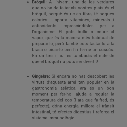
Bròquil:
A l’hivern, una de les verdures
que no ha de faltar als vostres plats és el
bròquil, perquè és ric en fibra, té poques
calories i aporta vitamines, minerals i
antioxidants imprescindibles per a
l’organisme. El pots bullir o coure al
vapor, que és la manera més habitual de
preparar-lo, però també pots tastar-lo a la
brasa o picar-lo ben fi i fer-ne un cuscús.
En un tres i no res tombaràs el mite de
que el bròquil no pots ser divertit!
Gingebre:
Si encara no has descobert les
virtuts d’aquesta arrel tan popular en la
gastronomia asiàtica, ara és un bon
moment per fer-ho: ajuda a regular la
temperatura del cos (i ara que fa fred, és
perfecte), dóna energia, millora el trànsit
intestinal, té efectes digestius i reforça el
sistema immunològic.