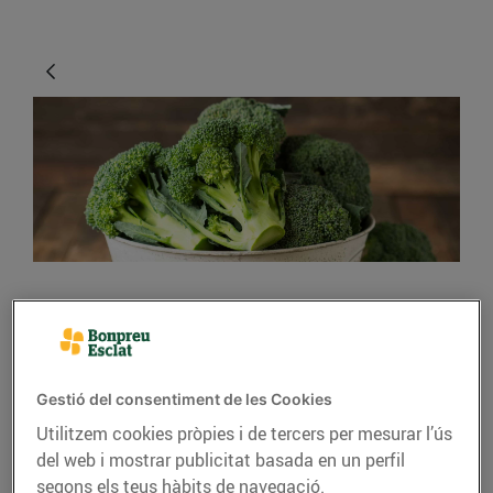
CONSELLS I HÀBITS SALUDABLES
10 ingredients ‘detox’
per començar l’any
Gestió del consentiment de les Cookies
amb energia
Utilitzem cookies pròpies i de tercers per mesurar l’ús
del web i mostrar publicitat basada en un perfil
14/de gener/2021
segons els teus hàbits de navegació.