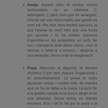
Aranja:
Aquest cítric té moltes virtuts
(antioxidant, ric en vitamina C,
astringent...), però com que és amargant,
s’ha de ser una mica creatiu per gaudir-ne
com cal. Per sort, tens moltes opcions, ja
que l’aranja és molt més que una fruita
per postres i hi ha moltes maneres
d’aprofitar-ne les propietats: en pots fer
suc i barrejar-lo amb altres cítrics, com la
taronja, o tallar-la a trossos i afegir-la a
una amanida. Deixa volar la imaginació!
Pinya:
Afavoreix la digestió, té efectes
diürètics (i per tant, depura l’organisme) i
és antiinflamatòria. La pinya té totes
aquestes virtuts i moltes més, de manera
que no ha de faltar a la cuina. La pots fer
a la graella, menjar-te-la crua o afegir-la en
una amanida. Sense entrar en debats
encesos, fins i tot hi ha qui la posa a la