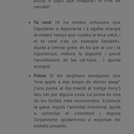
pizza, o sigui que imagina’t si n’és de
versàtil!
Te verd:
Hi ha moltes infusions que
t’ajudaran a depurar-te i a agafar energia
al mateix temps que cuides la teva salut, i
el te verd n’és un exemple fantàstic.
Ajuda a cremar greix, és bo per al cor i la
hipertensió, millora la digestió i prevé
l’envelliment de les cèl·lules... I aporta
energia!
Poma:
Si els anglesos asseguren que
“one apple a day keeps de doctor away”
(‘una poma al dia manté al metge lluny’)
deu ser per alguna cosa. La poma és una
de les fruites més consumides. Estimula
la gana, regula l’activitat intestinal, ajuda
a controlar el colesterol i depura
l’organisme ajudant-nos a expulsar els
metalls pesants.