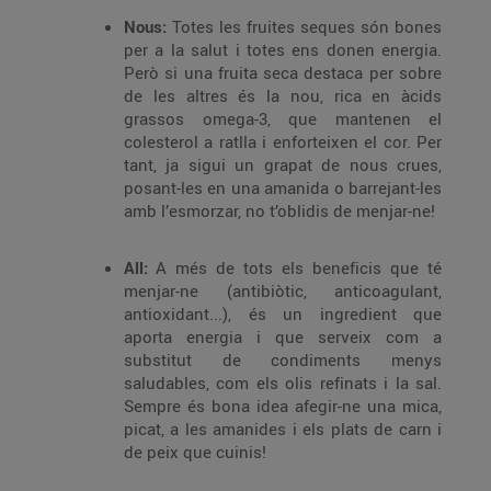
Nous:
Totes les fruites seques són bones
per a la salut i totes ens donen energia.
Però si una fruita seca destaca per sobre
de les altres és la nou, rica en àcids
grassos omega-3, que mantenen el
colesterol a ratlla i enforteixen el cor. Per
tant, ja sigui un grapat de nous crues,
posant-les en una amanida o barrejant-les
amb l’esmorzar, no t’oblidis de menjar-ne!
All:
A més de tots els beneficis que té
menjar-ne (antibiòtic, anticoagulant,
antioxidant...), és un ingredient que
aporta energia i que serveix com a
substitut de condiments menys
saludables, com els olis refinats i la sal.
Sempre és bona idea afegir-ne una mica,
picat, a les amanides i els plats de carn i
de peix que cuinis!