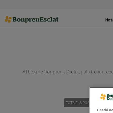
Nosa
Al blog de Bonpreu i Esclat, pots trobar re
TOTS ELS POSTS
ACTUALI
Gestió de