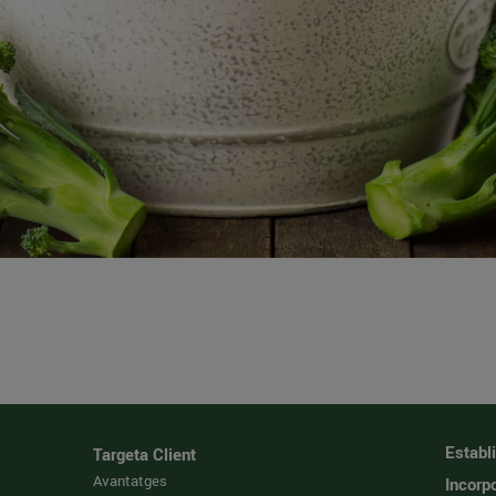
Establ
Targeta Client
Avantatges
Incorpo