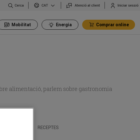
Cerca
Atenció al client
Iniciar sessió
CAT
Mobilitat
Energia
Comprar online
 sobre alimentació, parlem sobre gastronomia
 I TRADICIONS
RECEPTES