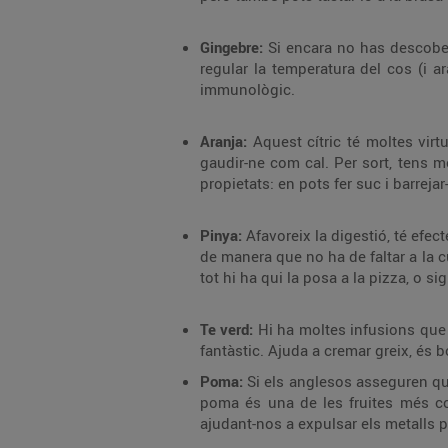
Gingebre:
Si encara no has descobert
regular la temperatura del cos (i ara
immunològic.
Aranja:
Aquest cítric té moltes virt
gaudir-ne com cal. Per sort, tens m
propietats: en pots fer suc i barrejar
Pinya:
Afavoreix la digestió, té efec
de manera que no ha de faltar a la cu
tot hi ha qui la posa a la pizza, o si
Te verd:
Hi ha moltes infusions que t
fantàstic. Ajuda a cremar greix, és bo
Poma:
Si els anglesos asseguren qu
poma és una de les fruites més cons
ajudant-nos a expulsar els metalls 