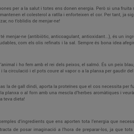
ones per a la salut i totes ens donen energia. Però si una fruita 
antenen el colesterol a ratlla i enforteixen el cor. Per tant, ja s
ar, no t’oblidis de menjar-ne!
té menjar-ne (antibiòtic, anticoagulant, antioxidant...), és un in
bles, com els olis refinats i la sal. Sempre és bona idea afegir-
animal i ho fem amb el rei dels peixos, el salmó. És un peix blau,
 i la circulació i el pots coure al vapor o a la planxa per gaudir de
as la de gall dindi, aporta la proteïnes que el cos necessita per fu
a la planxa o al forn amb una mescla d’herbes aromàtiques i veuràs
a teva dieta!
ples d’ingredients que ens aporten tota l’energia que necessit
cta de posar imaginació a l’hora de preparar-los, ja que tots s