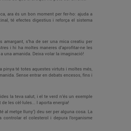
ica, ara és un bon moment per fer-ho: ajuda a
tinal, té efectes digestius i reforça el sistema
 és amargant, s’ha de ser una mica creatiu per
tres i hi ha moltes maneres d’aprofitar-ne les
-la a una amanida. Deixa volar la imaginació!
 La pinya té totes aquestes virtuts i moltes més,
 amanida. Sense entrar en debats encesos, fins i
des la teva salut, i el te verd n’és un exemple
 de les cèl·lules... I aporta energia!
 al metge lluny’) deu ser per alguna cosa. La
 controlar el colesterol i depura l’organisme