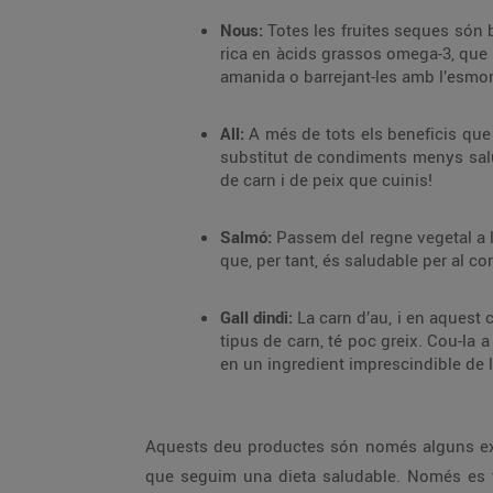
Nous:
Totes les fruites seques són b
rica en àcids grassos omega-3, que m
amanida o barrejant-les amb l’esmorz
All:
A més de tots els beneficis que 
substitut de condiments menys saluda
de carn i de peix que cuinis!
Salmó:
Passem del regne vegetal a l’
que, per tant, és saludable per al cor
Gall dindi:
La carn d’au, i en aquest c
tipus de carn, té poc greix. Cou-la 
en un ingredient imprescindible de l
Aquests deu productes són només alguns exem
que seguim una dieta saludable. Només es tra