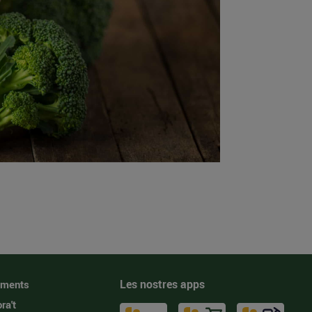
Les nostres apps
iments
ra't