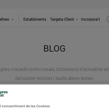
ltres
Establiments
Targeta Client
Incorpora't
BLOG
ceptes, consells nutricionals, informació d’actualitat
del nostre territori i molts altres temes.
TAT
CONSELLS I HÀBITS SALUDABLES
ENERGIA
GASTRONOMIA
l consentiment de les Cookies