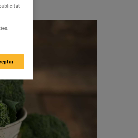
publicitat
ies.
ceptar