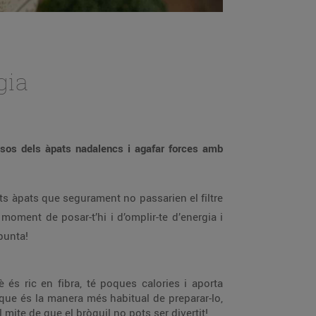
gia
essos dels àpats nadalencs i agafar forces amb
s àpats que segurament no passarien el filtre
moment de posar-t’hi i d’omplir-te d’energia i
punta!
 és ric en fibra, té poques calories i aporta
, que és la manera més habitual de preparar-lo,
 mite de que el bròquil no pots ser divertit!