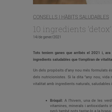
CONSELLS I HÀBITS SALUDABLES
10 ingredients ‘deto
14/de gener/2021
Tots teníem ganes que arribés el 2021 i, ara 
ingredients saludables que t’ompliran de vitalita
Un dels propòsits d’any nou més formulats és
dels nutricionistes. Si la dita “any nou, vid
vitalitat amb ingredients naturals, saludables
Bròquil:
A l’hivern, una de les verd
vitamines, minerals i antioxidants i
però també pots tastar-lo a la brasa 