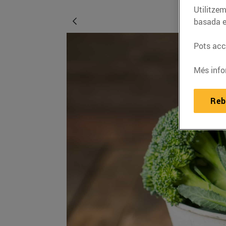
Utilitzem
basada e
Pots acce
Més info
Reb