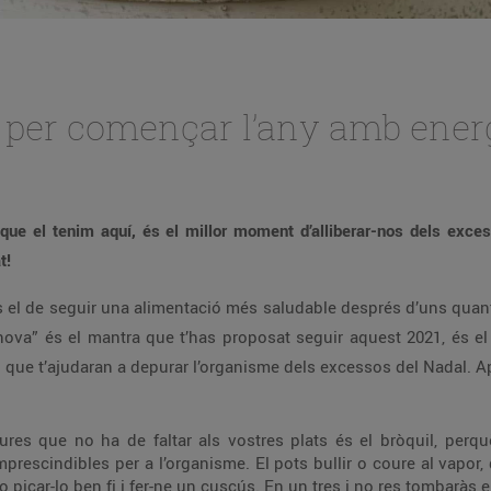
x’ per començar l’any amb ener
que el tenim aquí, és el millor moment d’alliberar-nos dels exc
t!
 el de seguir una alimentació més saludable després d’uns quant
a nova” és el mantra que t’has proposat seguir aquest 2021, és el 
 i que t’ajudaran a depurar l’organisme dels excessos del Nadal. A
ures que no ha de faltar als vostres plats és el bròquil, perquè
mprescindibles per a l’organisme. El pots bullir o coure al vapor
o picar-lo ben fi i fer-ne un cuscús. En un tres i no res tombaràs el