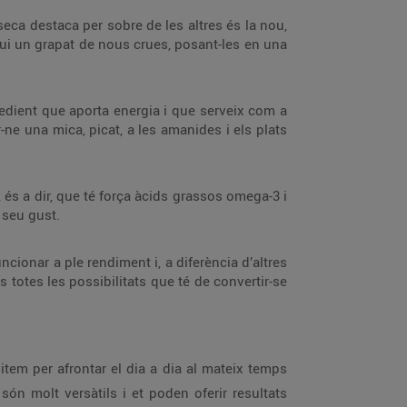
seca destaca per sobre de les altres és la nou,
igui un grapat de nous crues, posant-les en una
gredient que aporta energia i que serveix com a
ne una mica, picat, a les amanides i els plats
 és a dir, que té força àcids grassos omega-3 i
l seu gust.
ncionar a ple rendiment i, a diferència d’altres
 totes les possibilitats que té de convertir-se
em per afrontar el dia a dia al mateix temps
ón molt versàtils i et poden oferir resultats