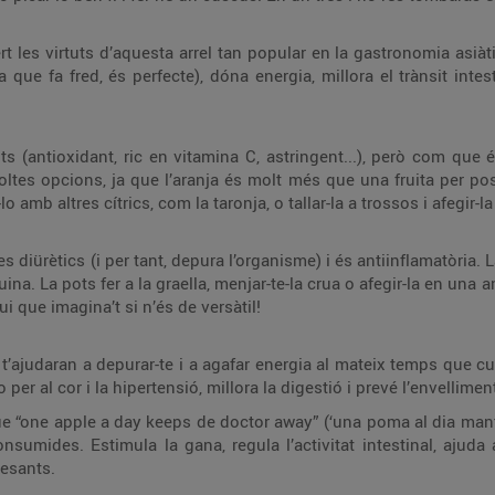
 les virtuts d’aquesta arrel tan popular en la gastronomia asiàt
 que fa fred, és perfecte), dóna energia, millora el trànsit intes
uts (antioxidant, ric en vitamina C, astringent...), però com que
oltes opcions, ja que l’aranja és molt més que una fruita per pos
-lo amb altres cítrics, com la taronja, o tallar-la a trossos i afegir
tes diürètics (i per tant, depura l’organisme) i és antiinflamatòria.
ina. La pots fer a la graella, menjar-te-la crua o afegir-la en una
gui que imagina’t si n’és de versàtil!
’ajudaran a depurar-te i a agafar energia al mateix temps que cui
 per al cor i la hipertensió, millora la digestió i prevé l’envelliment
e “one apple a day keeps de doctor away” (‘una poma al dia manté
umides. Estimula la gana, regula l’activitat intestinal, ajuda a
pesants.