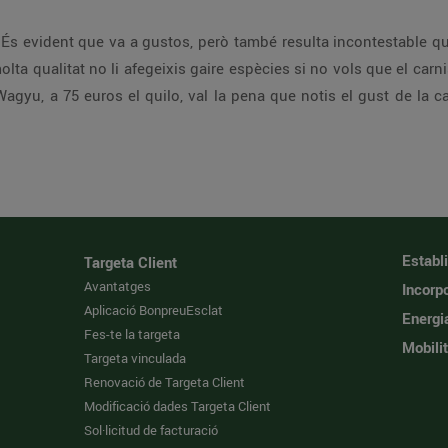
 És evident que va a gustos, però també resulta incontestable 
lta qualitat no li afegeixis gaire espècies si no vols que el car
gyu, a 75 euros el quilo, val la pena que notis el gust de la 
Establ
Targeta Client
Avantatges
Incorpo
Aplicació BonpreuEsclat
Energi
Fes-te la targeta
Mobilit
Targeta vinculada
Renovació de Targeta Client
Modificació dades Targeta Client
Sol·licitud de facturació