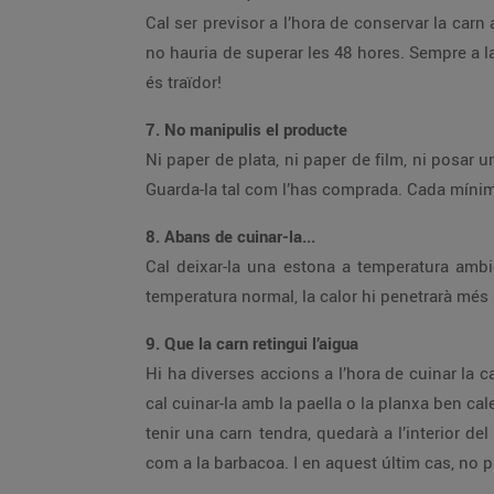
Cal ser previsor a l’hora de conservar la carn
no hauria de superar les 48 hores. Sempre a la 
és traïdor!
7. No manipulis el producte
Ni paper de plata, ni paper de film, ni posar u
Guarda-la tal com l’has comprada. Cada mínim 
8. Abans de cuinar-la...
Cal deixar-la una estona a temperatura ambie
temperatura normal, la calor hi penetrarà més 
9. Que la carn retingui l’aigua
Hi ha diverses accions a l’hora de cuinar la c
cal cuinar-la amb la paella o la planxa ben ca
tenir una carn tendra, quedarà a l’interior del
com a la barbacoa. I en aquest últim cas, no p