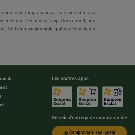
que com més temps passa al foc, més fibres va
nisser es posi les mans al cap. Com a molt, una
carn. No l’emmascaris amb quilos d’espècies o
Les nostres apps
iments
ra't
a
at
Serveis d'entrega de compra online
Comprovar el codi postal