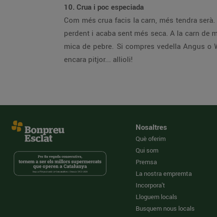
10. Crua i poc especiada
Com més crua facis la carn, més tendra serà.
perdent i acaba sent més seca. A la carn de mo
mica de pebre. Si compres vedella Angus o Wa
encara pitjor... allioli!
Nosaltres
Què oferim
Qui som
Premsa
La nostra empremta
Incorpora't
Lloguem locals
Busquem nous locals