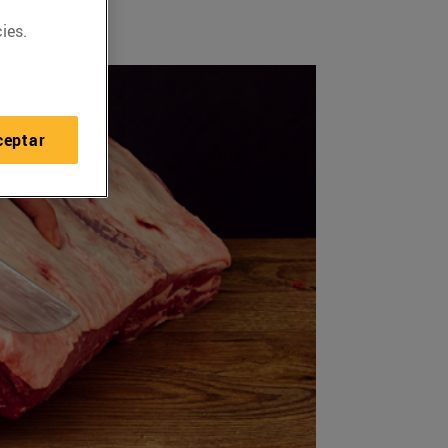
ies.
ceptar