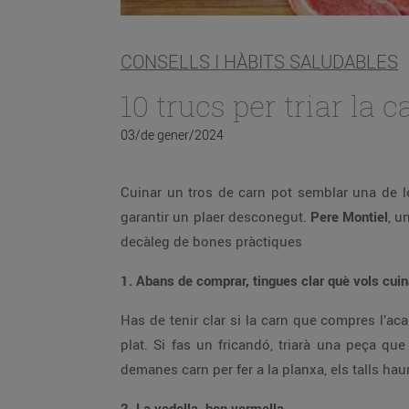
CONSELLS I HÀBITS SALUDABLES
10 trucs per triar la 
03/de gener/2024
Cuinar un tros de carn pot semblar una de le
garantir un plaer desconegut.
Pere Montiel
, u
decàleg de bones pràctiques
1. Abans de comprar, tingues clar què vols cuin
Has de tenir clar si la carn que compres l’acab
plat. Si fas un fricandó, triarà una peça que
demanes carn per fer a la planxa, els talls ha
2. La vedella, ben vermella