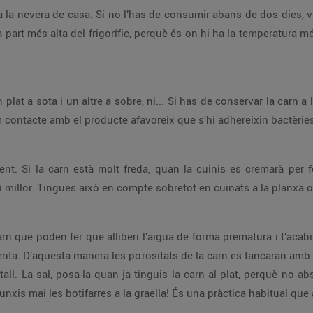
 a la nevera de casa. Si no l’has de consumir abans de dos dies, 
part més alta del frigorífic, perquè és on hi ha la temperatura mé
n plat a sota i un altre a sobre, ni... Si has de conservar la carn
contacte amb el producte afavoreix que s’hi adhereixin bactèries 
nt. Si la carn està molt freda, quan la cuinis es cremarà per f
i millor. Tingues això en compte sobretot en cuinats a la planxa o 
arn que poden fer que alliberi l’aigua de forma prematura i t’aca
lenta. D’aquesta manera les porositats de la carn es tancaran amb l
 tall. La sal, posa-la quan ja tinguis la carn al plat, perquè no a
unxis mai les botifarres a la graella! És una pràctica habitual qu