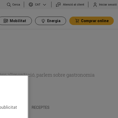
Cerca
Atenció al client
Iniciar sessió
CAT
Mobilitat
Energia
Comprar online
 sobre alimentació, parlem sobre gastronomia
publicitat
 I TRADICIONS
RECEPTES