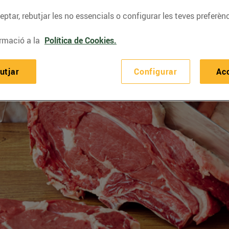
ptar, rebutjar les no essencials o configurar les teves preferènc
rmació a la
Política de Cookies.
utjar
Configurar
Ac