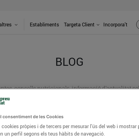
ltres
Establiments
Targeta Client
Incorpora't
BLOG
ceptes, consells nutricionals, informació d’actualitat
del nostre territori i molts altres temes.
l consentiment de les Cookies
 cookies pròpies i de tercers per mesurar l’ús del web i mostrar 
TAT
CONSELLS I HÀBITS SALUDABLES
ENERGIA
GASTRONOMIA
n un perfil segons els teus hàbits de navegació.