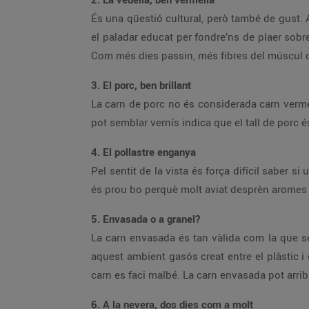
És una qüestió cultural, però també de gust.
el paladar educat per fondre’ns de plaer sobr
Com més dies passin, més fibres del múscul ca
3. El porc, ben brillant
La carn de porc no és considerada carn vermell
pot semblar vernís indica que el tall de porc 
4. El pollastre enganya
Pel sentit de la vista és força difícil saber s
és prou bo perquè molt aviat desprèn aromes 
5. Envasada o a granel?
La carn envasada és tan vàlida com la que se s
aquest ambient gasós creat entre el plàstic i
carn es faci malbé. La carn envasada pot arriba
6. A la nevera, dos dies com a molt