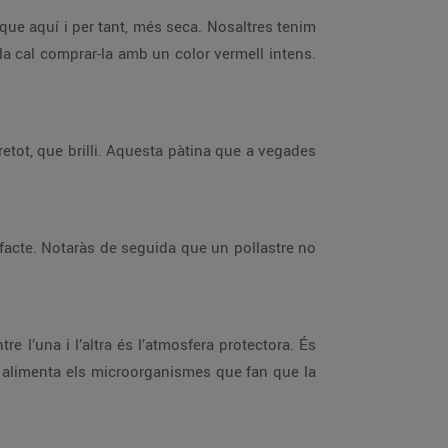
ue aquí i per tant, més seca. Nosaltres tenim
la cal comprar-la amb un color vermell intens.
retot, que brilli. Aquesta pàtina que a vegades
’olfacte. Notaràs de seguida que un pollastre no
e l’una i l’altra és l’atmosfera protectora. És
ue alimenta els microorganismes que fan que la