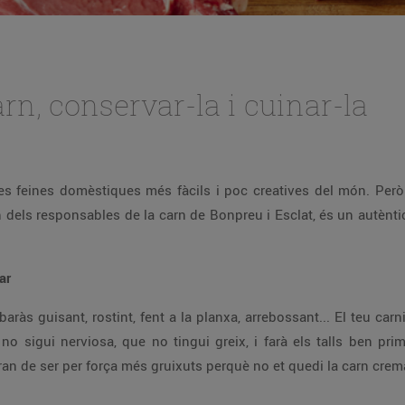
carn, conservar-la i cuinar-la
s feines domèstiques més fàcils i poc creatives del món. Però r
n dels responsables de la carn de Bonpreu i Esclat, és un autènti
ar
aràs guisant, rostint, fent a la planxa, arrebossant... El teu carn
 no sigui nerviosa, que no tingui greix, i farà els talls ben pr
uran de ser per força més gruixuts perquè no et quedi la carn crem