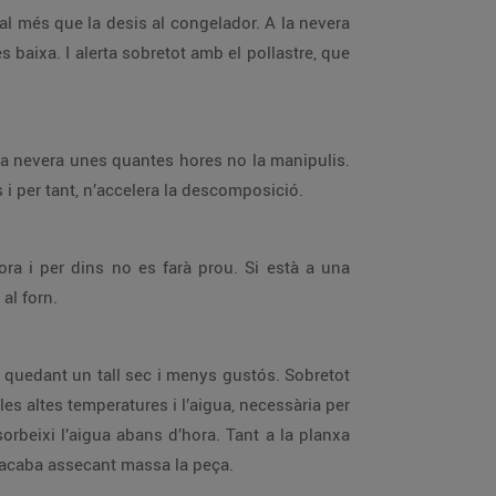
val més que la desis al congelador. A la nevera
s baixa. I alerta sobretot amb el pollastre, que
 a la nevera unes quantes hores no la manipulis.
i per tant, n’accelera la descomposició.
ora i per dins no es farà prou. Si està a una
al forn.
bi quedant un tall sec i menys gustós. Sobretot
es altes temperatures i l’aigua, necessària per
bsorbeixi l’aigua abans d’hora. Tant a la planxa
e acaba assecant massa la peça.