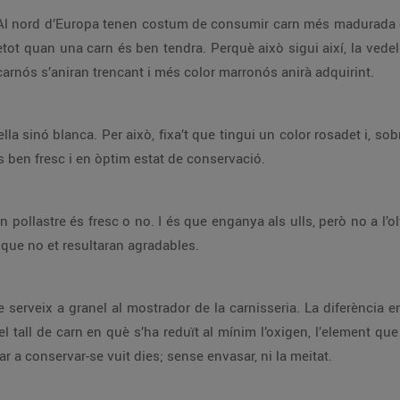
 Al nord d’Europa tenen costum de consumir carn més madurada q
etot quan una carn és ben tendra. Perquè això sigui així, la vedel
rnós s’aniran trencant i més color marronós anirà adquirint.
a sinó blanca. Per això, fixa’t que tingui un color rosadet i, sob
és ben fresc i en òptim estat de conservació.
i un pollastre és fresc o no. I és que enganya als ulls, però no a l
que no et resultaran agradables.
erveix a granel al mostrador de la carnisseria. La diferència entr
 el tall de carn en què s’ha reduït al mínim l’oxigen, l’element q
r a conservar-se vuit dies; sense envasar, ni la meitat.