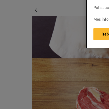
Pots acce
Més info
Reb