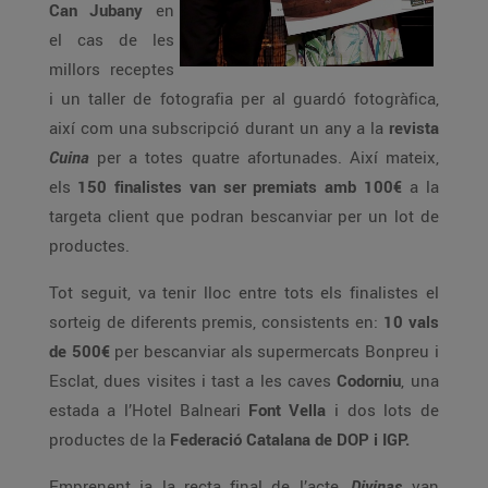
Can Jubany
en
el cas de les
millors receptes
i un taller de fotografia per al guardó fotogràfica,
així com una subscripció durant un any a la
revista
Cuina
per a totes quatre afortunades. Així mateix,
els
150 finalistes van ser premiats amb 100€
a la
targeta client que podran bescanviar per un lot de
productes.
Tot seguit, va tenir lloc entre tots els finalistes el
sorteig de diferents premis, consistents en:
10 vals
de 500€
per bescanviar als supermercats Bonpreu i
Esclat, dues visites i tast a les caves
Codorniu
, una
estada a l’Hotel Balneari
Font Vella
i dos lots de
productes de la
Federació Catalana de DOP i IGP.
Emprenent ja la recta final de l’acte,
Divinas
van