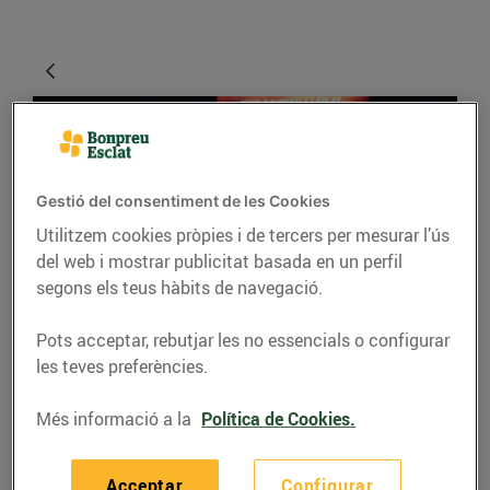
Gestió del consentiment de les Cookies
Utilitzem cookies pròpies i de tercers per mesurar l’ús
del web i mostrar publicitat basada en un perfil
segons els teus hàbits de navegació.
ACTUALITAT
Pots acceptar, rebutjar les no essencials o configurar
17è concurs de cuina de
les teves preferències.
Bonpreu i Esclat
Més informació a la
Política de Cookies.
07/de juliol/2016
Acceptar
Configurar