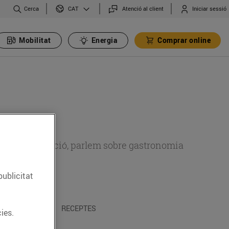
Cerca
Atenció al client
Iniciar sessió
CAT
Mobilitat
Energia
Comprar online
 sobre alimentació, parlem sobre gastronomia
publicitat
 I TRADICIONS
RECEPTES
ies.