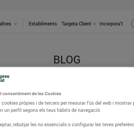
ltres
Establiments
Targeta Client
Incorpora't
BLOG
ceptes, consells nutricionals, informació d’actualitat
l consentiment de les Cookies
del nostre territori i molts altres temes.
 cookies pròpies i de tercers per mesurar l’ús del web i mostrar 
n un perfil segons els teus hàbits de navegació.
TAT
CONSELLS I HÀBITS SALUDABLES
ENERGIA
GASTRONOMIA
ptar, rebutjar les no essencials o configurar les teves preferènc