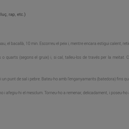
luç, rap, etc.)
, el bacallà, 10 min. Escorreu el peix i, mentre encara estigui calent, retireu
 o quarts (segons el gruix) i, si cal, talleu-los de través per la meitat. 
sa i un punt de sal i pebre. Bateu-ho amb l’enganyamarits (batedora) fins 
ho i afegiu-hi el mesclum. Torneu-ho a remenar, delicadament, i poseu-ho al