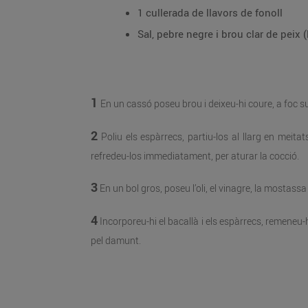
1 cullerada de llavors de fonoll
Sal, pebre negre i brou clar de peix (l
1
En un cassó poseu brou i deixeu-hi coure, a foc suau
2
Poliu els espàrrecs, partiu-los al llarg en meitats
refredeu-los immediatament, per aturar la cocció.
3
En un bol gros, poseu l’oli, el vinagre, la mostas
4
Incorporeu-hi el bacallà i els espàrrecs, remeneu-
pel damunt.