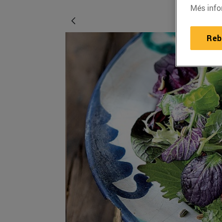
Més info
Reb