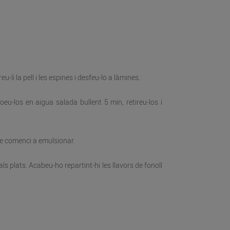
-li la pell i les espines i desfeu-lo a làmines.
Coeu-los en aigua salada bullent 5 min, retireu-los i
que comenci a emulsionar.
s plats. Acabeu-ho repartint-hi les llavors de fonoll