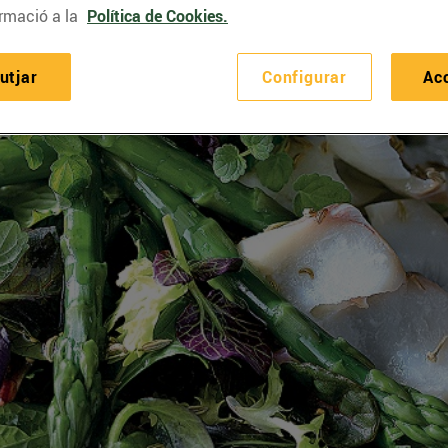
rmació a la
Política de Cookies.
utjar
Configurar
Ac