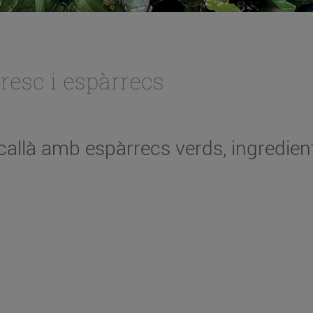
resc i espàrrecs
allà amb espàrrecs verds, ingredient