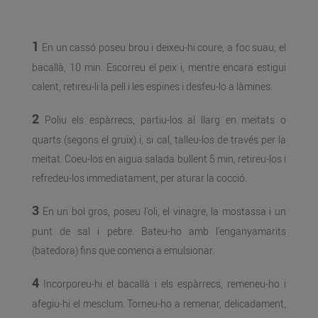
1
En un cassó poseu brou i deixeu-hi coure, a foc suau, el
bacallà, 10 min. Escorreu el peix i, mentre encara estigui
calent, retireu-li la pell i les espines i desfeu-lo a làmines.
2
Poliu els espàrrecs, partiu-los al llarg en meitats o
quarts (segons el gruix) i, si cal, talleu-los de través per la
meitat. Coeu-los en aigua salada bullent 5 min, retireu-los i
refredeu-los immediatament, per aturar la cocció.
3
En un bol gros, poseu l’oli, el vinagre, la mostassa i un
punt de sal i pebre. Bateu-ho amb l’enganyamarits
(batedora) fins que comenci a emulsionar.
4
Incorporeu-hi el bacallà i els espàrrecs, remeneu-ho i
afegiu-hi el mesclum. Torneu-ho a remenar, delicadament,