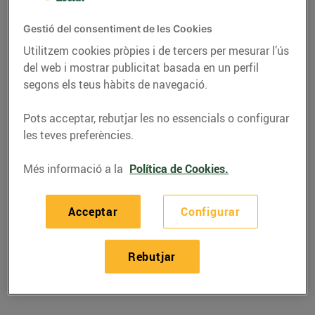
Gestió del consentiment de les Cookies
Utilitzem cookies pròpies i de tercers per mesurar l’ús
del web i mostrar publicitat basada en un perfil
segons els teus hàbits de navegació.
Pots acceptar, rebutjar les no essencials o configurar
les teves preferències.
Més informació a la
Política de Cookies.
RECEPTES
Acceptar
Configurar
Amanida de bacallà
fresc i espàrrecs
Rebutjar
14/de setembre/2018