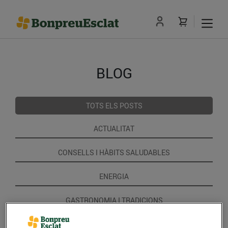
BLOG
TOTS ELS POSTS
ACTUALITAT
CONSELLS I HÀBITS SALUDABLES
ENERGIA
GASTRONOMIA I TRADICIONS
RECEPTES