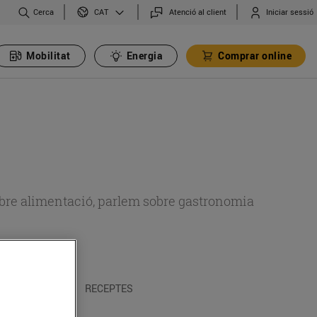
Cerca
Atenció al client
Iniciar sessió
CAT
Mobilitat
Energia
Comprar online
 sobre alimentació, parlem sobre gastronomia
 I TRADICIONS
RECEPTES