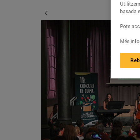
Utilitzem
basada e
Pots acce
Més info
Reb