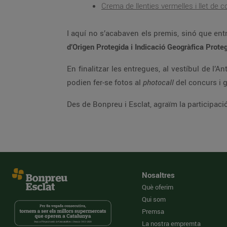
Crema de llenties vermelles i llet de c
I aquí no s’acabaven els premis, sinó que entr
d’Origen Protegida i Indicació Geogràfica Prot
En finalitzar les entregues, al vestíbul de l’A
podien fer-se fotos al
photocall
del concurs i g
Des de Bonpreu i Esclat, agraïm la participac
Nosaltres
Què oferim
Qui som
Premsa
La nostra empremta