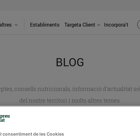
ltres
Establiments
Targeta Client
Incorpora't
BLOG
ceptes, consells nutricionals, informació d’actualitat
del nostre territori i molts altres temes.
TAT
CONSELLS I HÀBITS SALUDABLES
ENERGIA
GASTRONOMIA
l consentiment de les Cookies