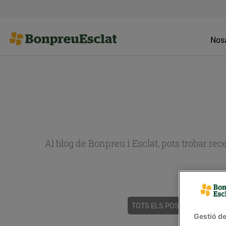
Nosa
Al blog de Bonpreu i Esclat, pots trobar re
TOTS ELS POSTS
ACTUALI
Gestió de