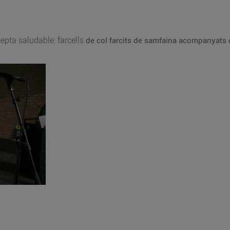
cepta saludable: farcells
de col farcits de samfaina acompanyats