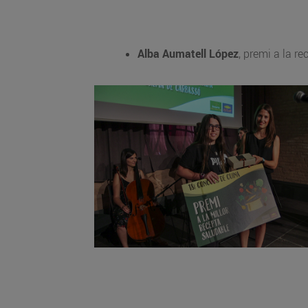
Alba Aumatell López
, premi a la re