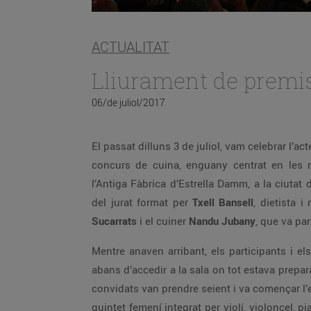
ACTUALITAT
Lliurament de premis
06/de juliol/2017
El passat dilluns 3 de juliol, vam celebrar l’ac
concurs de cuina, enguany centrat en les
l’Antiga Fàbrica d’Estrella Damm, a la ciuta
del jurat format per
Txell Bansell
, dietista i
Sucarrats
i el cuiner
Nandu Jubany
, que va par
Mentre anaven arribant, els participants i 
abans d’accedir a la sala on tot estava preparat
convidats van prendre seient i va començar l
quintet femení integrat per violí, violoncel, p