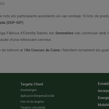
oco
e tots els participants assistents es van sortejar 10 lots de prod
egida (DOP-IGP)
.
ntiga Fàbrica d’Estrella Damm, les
Sommeliers
van continuar amb l
audir d’una refrescant cervesa.
ió de tothom al
18è Concurs de Cuina
i felicitem novament els gua
Establ
Targeta Client
Avantatges
Incorpo
Aplicació BonpreuEsclat
Energi
Fes-te la targeta
Mobilit
Targeta vinculada