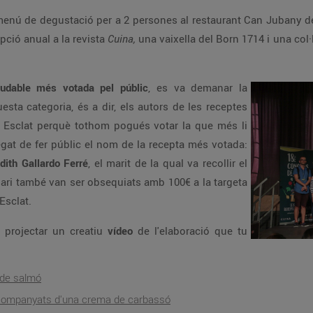
enú de degustació per a 2 persones al restaurant Can Jubany de
pció anual a la revista
Cuina,
una vaixella del Born 1714 i una col·
ludable més votada pel públic
, es va demanar la
uesta categoria, és a dir, els autors de les receptes
 Esclat perquè tothom pogués votar la que més li
egat de fer públic el nom de la recepta més votada:
dith Gallardo Ferré
, el marit de la qual va recollir el
nari també van ser obsequiats amb 100€ a la targeta
Esclat.
 projectar un creatiu
vídeo
de l'elaboració que tu
 de salmó
acompanyats d'una crema de carbassó