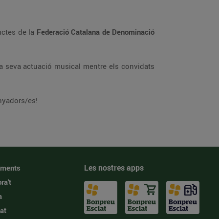
uctes de la
Federació Catalana de Denominació
a seva actuació musical mentre els convidats
nyadors/es!
Les nostres apps
iments
ra't
a
at