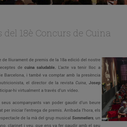
 del 18è Concurs de Cuina
te de lliurament de premis de la 18a edició del nostre
 receptes de
cuina saludable.
L’acte va tenir lloc a
t de Barcelona, i també va comptar amb la presència
 nutricionista, el director de la revista
Cuina
,
Josep
ticipar-hi virtualment a través d’un vídeo.
els seus acompanyants van poder gaudir d’un beure
 per iniciar l’entrega de premis. Arribada l’hora, els
’espectacle de la mà del grup musical
Sommeliers
,
un
iano, clarinet i veu, que ens va fer gaudir amb el seu