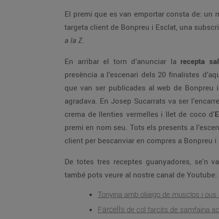
El premi que es van emportar consta de: un m
targeta client de Bonpreu i Esclat, una subscri
a la Z.
En arribar el torn d’anunciar la
recepta sa
presència a l’escenari dels 20 finalistes d’aq
que van ser publicades al web de Bonpreu i
agradava. En Josep Sucarrats va ser l’encarr
crema de llenties vermelles i llet de coco d'
E
premi en nom seu. Tots els presents a l’esce
client per bescanviar en compres a Bonpreu i 
De totes tres receptes guanyadores, se'n va
també pots veure al nostre canal de Youtube:
Tonyina amb oliaigo de musclos i ous
arcells
F
de col farcits de samfaina 