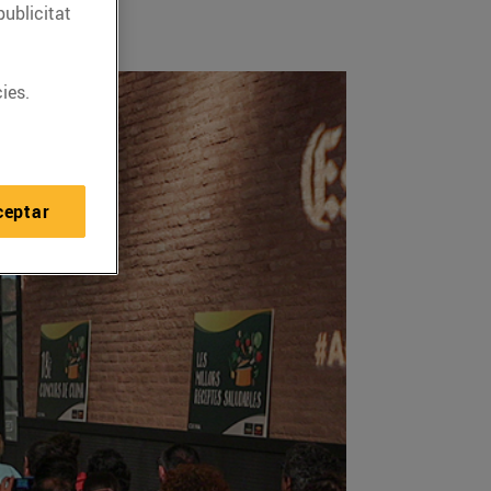
publicitat
ies.
ceptar