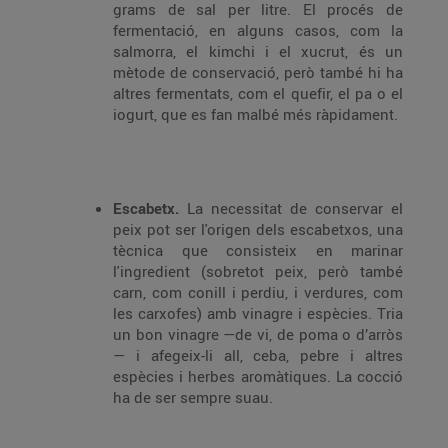
grams de sal per litre. El procés de
fermentació, en alguns casos, com la
salmorra, el kimchi i el xucrut, és un
mètode de conservació, però també hi ha
altres fermentats, com el quefir, el pa o el
iogurt, que es fan malbé més ràpidament.
Escabetx.
La necessitat de conservar el
peix pot ser l'origen dels escabetxos, una
tècnica que consisteix en marinar
l'ingredient (sobretot peix, però també
carn, com conill i perdiu, i verdures, com
les carxofes) amb vinagre i espècies. Tria
un bon vinagre —de vi, de poma o d’arròs
— i afegeix-li all, ceba, pebre i altres
espècies i herbes aromàtiques. La cocció
ha de ser sempre suau.