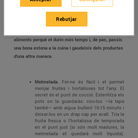
Sí, ho sabem, ara tens temps i ganes, però sobretot
Rebutjar
tens producte fresc que no vols que se't faci malbé.
Et proposem quatre maneres de conservar els
aliments perquè et durin més temps i, de pas, passis
una bona estona a la cuina i gaudeixis dels productes
d'una altra manera
.
Melmelada.
Fer-ne és fàcil i et permet
menjar fruites i hortalisses tot l'any. El
secret és el punt de cocció. Esterilitza els
pots on la guardaràs: cou-los —la tapa
també— amb aigua bullent 10-15 minuts i
deixar-los en un drap cap per avall. Tria la
fruita fresca o l'hortalissa de temporada
en el punt just (si són molt madures, la
melmelada et quedarà molt líquida).