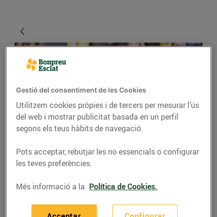
Gestió del consentiment de les Cookies
Utilitzem cookies pròpies i de tercers per mesurar l’ús
del web i mostrar publicitat basada en un perfil
segons els teus hàbits de navegació.
CONSELLS I HÀBITS SALUDABLES
Pots acceptar, rebutjar les no essencials o configurar
4 maneres de
les teves preferències.
conservar els aliments
Més informació a la
Política de Cookies.
frescos
29/d’abril/2020
Acceptar
Configurar