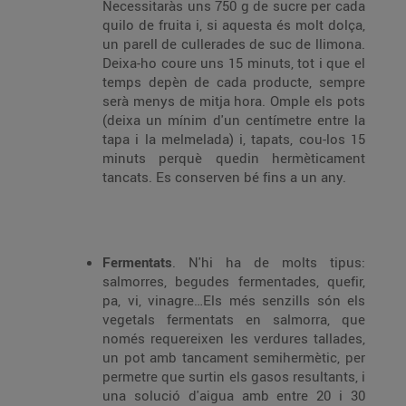
Necessitaràs uns 750 g de sucre per cada
quilo de fruita i, si aquesta és molt dolça,
un parell de cullerades de suc de llimona.
Deixa-ho coure uns 15 minuts, tot i que el
temps depèn de cada producte, sempre
serà menys de mitja hora. Omple els pots
(deixa un mínim d'un centímetre entre la
tapa i la melmelada) i, tapats, cou-los 15
minuts perquè quedin hermèticament
tancats. Es conserven bé fins a un any.
Fermentats
. N'hi ha de molts tipus:
salmorres, begudes fermentades, quefir,
pa, vi, vinagre…Els més senzills són els
vegetals fermentats en salmorra, que
només requereixen les verdures tallades,
un pot amb tancament semihermètic, per
permetre que surtin els gasos resultants, i
una solució d'aigua amb entre 20 i 30