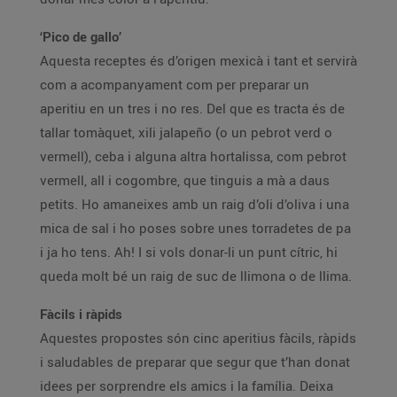
‘Pico de gallo’
Aquesta receptes és d’origen mexicà i tant et servirà
com a acompanyament com per preparar un
aperitiu en un tres i no res. Del que es tracta és de
tallar tomàquet, xili jalapeño (o un pebrot verd o
vermell), ceba i alguna altra hortalissa, com pebrot
vermell, all i cogombre, que tinguis a mà a daus
petits. Ho amaneixes amb un raig d’oli d’oliva i una
mica de sal i ho poses sobre unes torradetes de pa
i ja ho tens. Ah! I si vols donar-li un punt cítric, hi
queda molt bé un raig de suc de llimona o de llima.
Fàcils i ràpids
Aquestes propostes són cinc aperitius fàcils, ràpids
i saludables de preparar que segur que t’han donat
idees per sorprendre els amics i la família. Deixa