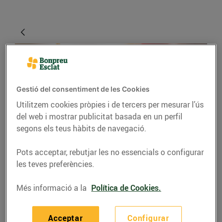
Gestió del consentiment de les Cookies
Utilitzem cookies pròpies i de tercers per mesurar l’ús
del web i mostrar publicitat basada en un perfil
segons els teus hàbits de navegació.
RECEPTES
Pots acceptar, rebutjar les no essencials o configurar
5 aperitius saludables
les teves preferències.
que pots preparar en
Més informació a la
Política de Cookies.
menys de 10 minuts
19/de setembre/2021
Acceptar
Configurar