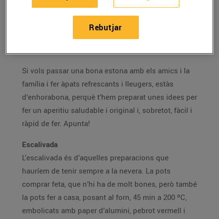
Et proposem maneres originals de fer un pica-pica
Rebutjar
que et permeten aprofitar el temps lliure de la millor
manera.
Si vols passar una bona estona amb els amics i la
família i fer àpats refrescants i lleugers, estàs
d’enhorabona, perquè t’hem preparat unes idees per
fer un aperitiu saludable i original i, sobretot, fàcil i
ràpid de fer. Apunta!
Escalivada
L’escalivada és d’aquelles preparacions que
hauríem de tenir sempre a la nevera. La pots
comprar feta, que n’hi ha de molt bones, però també
la pots fer a casa, posant al forn, 45 min a 200 ºC,
embolicats amb paper d’alumini, pebrot vermell i