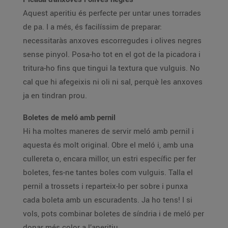
Aquest aperitiu és perfecte per untar unes torrades
de pa. I a més, és facilíssim de preparar:
necessitaràs anxoves escorregudes i olives negres
sense pinyol. Posa-ho tot en el got de la picadora i
tritura-ho fins que tingui la textura que vulguis. No
cal que hi afegeixis ni oli ni sal, perquè les anxoves
ja en tindran prou.
Boletes de meló amb pernil
Hi ha moltes maneres de servir meló amb pernil i
aquesta és molt original. Obre el meló i, amb una
cullereta o, encara millor, un estri específic per fer
boletes, fes-ne tantes boles com vulguis. Talla el
pernil a trossets i reparteix-lo per sobre i punxa
cada boleta amb un escuradents. Ja ho tens! I si
vols, pots combinar boletes de síndria i de meló per
donar més color a l’aperitiu.