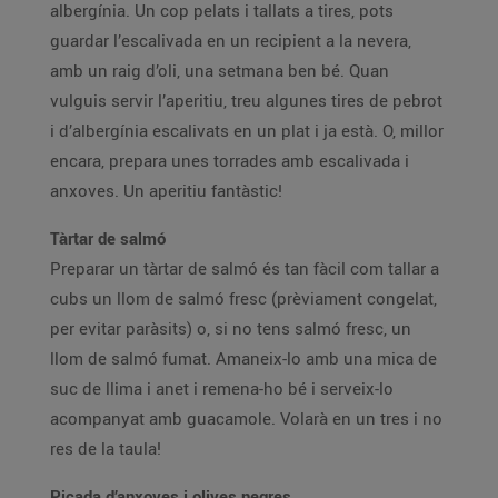
albergínia. Un cop pelats i tallats a tires, pots
guardar l’escalivada en un recipient a la nevera,
amb un raig d’oli, una setmana ben bé. Quan
vulguis servir l’aperitiu, treu algunes tires de pebrot
i d’albergínia escalivats en un plat i ja està. O, millor
encara, prepara unes torrades amb escalivada i
anxoves. Un aperitiu fantàstic!
Tàrtar de salmó
Preparar un tàrtar de salmó és tan fàcil com tallar a
cubs un llom de salmó fresc (prèviament congelat,
per evitar paràsits) o, si no tens salmó fresc, un
llom de salmó fumat. Amaneix-lo amb una mica de
suc de llima i anet i remena-ho bé i serveix-lo
acompanyat amb guacamole. Volarà en un tres i no
res de la taula!
Picada d’anxoves i olives negres