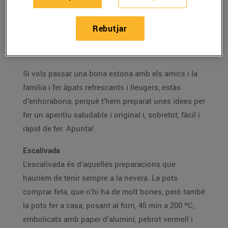
Et proposem maneres originals de fer un pica-pica
Rebutjar
que et permeten aprofitar el temps lliure de la millor
manera.
Si vols passar una bona estona amb els amics i la
família i fer àpats refrescants i lleugers, estàs
d’enhorabona, perquè t’hem preparat unes idees per
fer un aperitiu saludable i original i, sobretot, fàcil i
ràpid de fer. Apunta!
Escalivada
L’escalivada és d’aquelles preparacions que
hauríem de tenir sempre a la nevera. La pots
comprar feta, que n’hi ha de molt bones, però també
la pots fer a casa, posant al forn, 45 min a 200 ºC,
embolicats amb paper d’alumini, pebrot vermell i