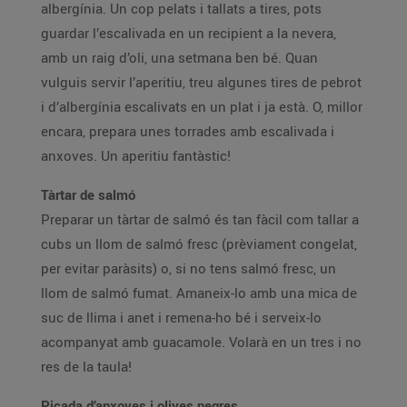
albergínia. Un cop pelats i tallats a tires, pots
guardar l’escalivada en un recipient a la nevera,
amb un raig d’oli, una setmana ben bé. Quan
vulguis servir l’aperitiu, treu algunes tires de pebrot
i d’albergínia escalivats en un plat i ja està. O, millor
encara, prepara unes torrades amb escalivada i
anxoves. Un aperitiu fantàstic!
Tàrtar de salmó
Preparar un tàrtar de salmó és tan fàcil com tallar a
cubs un llom de salmó fresc (prèviament congelat,
per evitar paràsits) o, si no tens salmó fresc, un
llom de salmó fumat. Amaneix-lo amb una mica de
suc de llima i anet i remena-ho bé i serveix-lo
acompanyat amb guacamole. Volarà en un tres i no
res de la taula!
Picada d’anxoves i olives negres