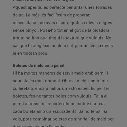
Aquest aperitiu és perfecte per untar unes torrades
de pa. I a més, és facilíssim de preparar:
necessitaràs anxoves escorregudes i olives negres
sense pinyol. Posa-ho tot en el got de la picadora i
tritura-ho fins que tingui la textura que vulguis. No
cal que hi afegeixis ni oli ni sal, perquè les anxoves
ja en tindran prou.
Boletes de meló amb pernil
Hi ha moltes maneres de servir meló amb pernil i
aquesta és molt original. Obre el meló i, amb una
cullereta o, encara millor, un estri específic per fer
boletes, fes-ne tantes boles com vulguis. Talla el
pernil a trossets i reparteix-lo per sobre i punxa
cada boleta amb un escuradents. Ja ho tens! I si
vols, pots combinar boletes de síndria i de meló per
donar més color a l’aperitiu.