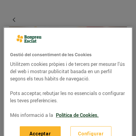
Gestió del consentiment de les Cookies
Utilitzem cookies pròpies i de tercers per mesurar l’ús
del web i mostrar publicitat basada en un perfil
segons els teus hàbits de navegació.
RECEPTES
Pots acceptar, rebutjar les no essencials o configurar
5 aperitius saludables
les teves preferències.
que pots preparar en
Més informació a la
Política de Cookies.
menys de 10 minuts
19/de setembre/2021
Acceptar
Configurar