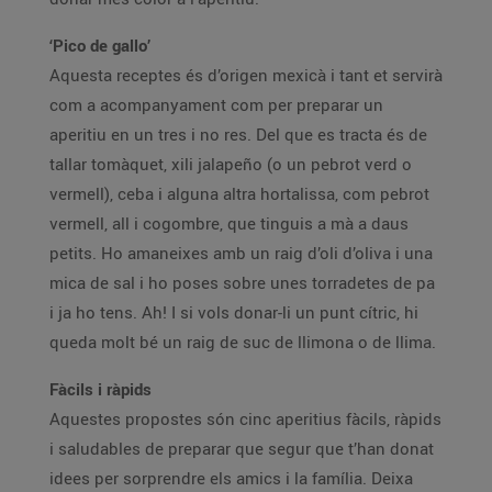
‘Pico de gallo’
Aquesta receptes és d’origen mexicà i tant et servirà
com a acompanyament com per preparar un
aperitiu en un tres i no res. Del que es tracta és de
tallar tomàquet, xili jalapeño (o un pebrot verd o
vermell), ceba i alguna altra hortalissa, com pebrot
vermell, all i cogombre, que tinguis a mà a daus
petits. Ho amaneixes amb un raig d’oli d’oliva i una
mica de sal i ho poses sobre unes torradetes de pa
i ja ho tens. Ah! I si vols donar-li un punt cítric, hi
queda molt bé un raig de suc de llimona o de llima.
Fàcils i ràpids
Aquestes propostes són cinc aperitius fàcils, ràpids
i saludables de preparar que segur que t’han donat
idees per sorprendre els amics i la família. Deixa