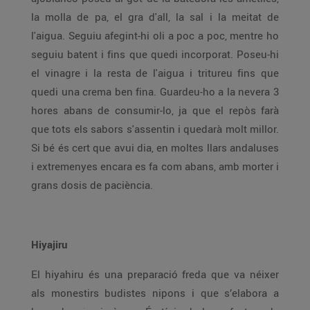
la molla de pa, el gra d'all, la sal i la meitat de
l'aigua. Seguiu afegint-hi oli a poc a poc, mentre ho
seguiu batent i fins que quedi incorporat. Poseu-hi
el vinagre i la resta de l'aigua i tritureu fins que
quedi una crema ben fina. Guardeu-ho a la nevera 3
hores abans de consumir-lo, ja que el repòs farà
que tots els sabors s'assentin i quedarà molt millor.
Si bé és cert que avui dia, en moltes llars andaluses
i extremenyes encara es fa com abans, amb morter i
grans dosis de paciència.
Hiyajiru
El hiyahiru és una preparació freda que va néixer
als monestirs budistes nipons i que s’elabora a