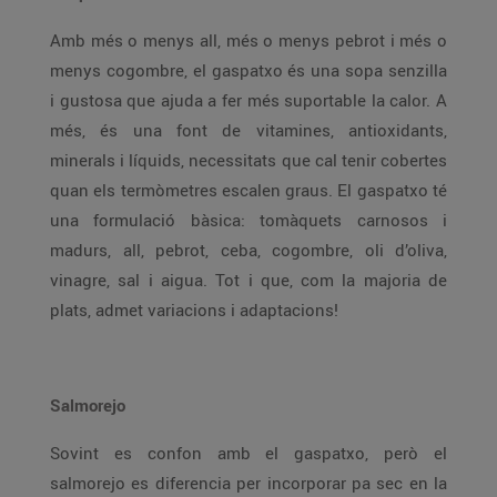
Amb més o menys all, més o menys pebrot i més o
menys cogombre, el gaspatxo és una sopa senzilla
i gustosa que ajuda a fer més suportable la calor. A
més, és una font de vitamines, antioxidants,
minerals i líquids, necessitats que cal tenir cobertes
quan els termòmetres escalen graus. El gaspatxo té
una formulació bàsica: tomàquets carnosos i
madurs, all, pebrot, ceba, cogombre, oli d’oliva,
vinagre, sal i aigua. Tot i que, com la majoria de
plats, admet variacions i adaptacions!
Salmorejo
Sovint es confon amb el gaspatxo, però el
salmorejo es diferencia per incorporar pa sec en la