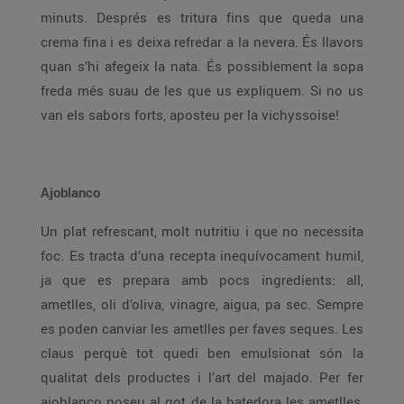
minuts. Després es tritura fins que queda una
crema fina i es deixa refredar a la nevera. És llavors
quan s’hi afegeix la nata. És possiblement la sopa
freda més suau de les que us expliquem. Si no us
van els sabors forts, aposteu per la vichyssoise!
Ajoblanco
Un plat refrescant, molt nutritiu i que no necessita
foc. Es tracta d’una recepta inequívocament humil,
ja que es prepara amb pocs ingredients: all,
ametlles, oli d’oliva, vinagre, aigua, pa sec. Sempre
es poden canviar les ametlles per faves seques. Les
claus perquè tot quedi ben emulsionat són la
qualitat dels productes i l’art del majado. Per fer
ajoblanco poseu al got de la batedora les ametlles,