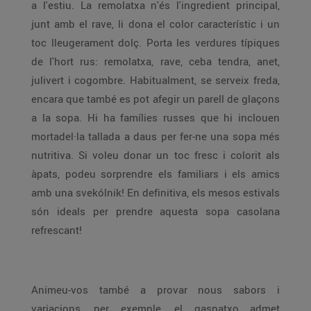
a l'estiu. La remolatxa n'és l'ingredient principal,
junt amb el rave, li dona el color característic i un
toc lleugerament dolç. Porta les verdures típiques
de l'hort rus: remolatxa, rave, ceba tendra, anet,
julivert i cogombre. Habitualment, se serveix freda,
encara que també es pot afegir un parell de glaçons
a la sopa. Hi ha famílies russes que hi inclouen
mortadel·la tallada a daus per fer-ne una sopa més
nutritiva. Si voleu donar un toc fresc i colorit als
àpats, podeu sorprendre els familiars i els amics
amb una svekólnik! En definitiva, els mesos estivals
són ideals per prendre aquesta sopa casolana
refrescant!
Animeu-vos també a provar nous sabors i
variacions, per exemple, el gaspatxo admet