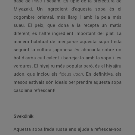
base de
miso
i sèsam. És típic de la prefectura de
Miyazaki. Un ingredient d’aquesta sopa és el
cogombre oriental, més llarg i amb la pela més
suau. El peix, que dona a la recepta un matís
diferent, és l’altre ingredient important del plat. La
manera habitual de menjar-se aquesta sopa freda
seguint la cultura japonesa és abocar-la sobre un
bol d’arròs cuit calent i barrejar-lo amb la sopa i les
verdures. El hiyajiru més popular però, és el hiyajiru
udon, que inclou els
fideus
udon
. En definitiva, els
mesos estivals són ideals per prendre aquesta sopa
casolana refrescant!
Svekólnik
Aquesta sopa freda russa ens ajuda a refrescar-nos