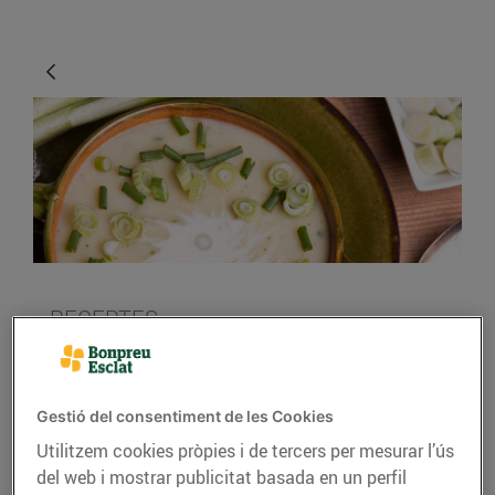
RECEPTES
6 sopes fredes diferents
per a l’estiu
Gestió del consentiment de les Cookies
08/de juliol/2024
Utilitzem cookies pròpies i de tercers per mesurar l’ús
del web i mostrar publicitat basada en un perfil