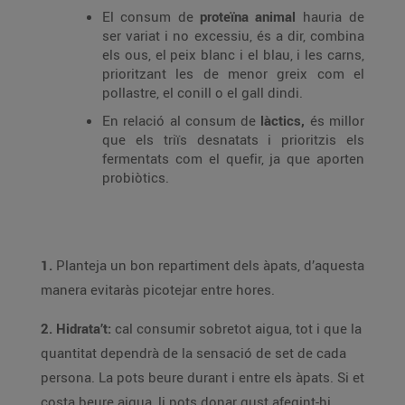
El consum de
proteïna animal
hauria de
ser variat i no excessiu, és a dir, combina
els ous, el peix blanc i el blau, i les carns,
prioritzant les de menor greix com el
pollastre, el conill o el gall dindi.
En relació al consum de
làctics,
és millor
que els triïs desnatats i prioritzis els
fermentats com el quefir, ja que aporten
probiòtics.
1.
Planteja un bon repartiment dels àpats, d’aquesta
manera evitaràs picotejar entre hores.
2. Hidrata’t:
cal consumir sobretot aigua, tot i que la
quantitat dependrà de la sensació de set de cada
persona. La pots beure durant i entre els àpats. Si et
costa beure aigua, li pots donar gust afegint-hi