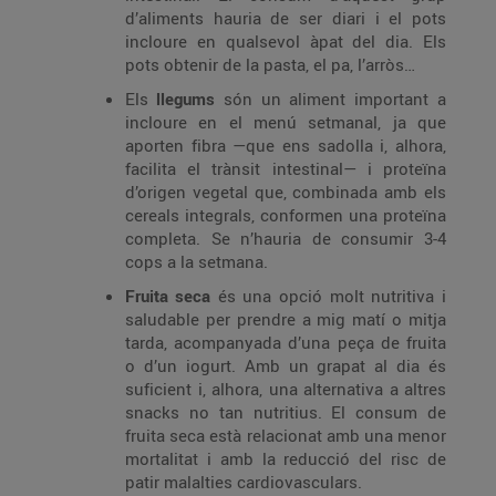
d’aliments hauria de ser diari i el pots
incloure en qualsevol àpat del dia. Els
pots obtenir de la pasta, el pa, l’arròs…
Els
llegums
són un aliment important a
incloure en el menú setmanal, ja que
aporten fibra —que ens sadolla i, alhora,
facilita el trànsit intestinal— i proteïna
d’origen vegetal que, combinada amb els
cereals integrals, conformen una proteïna
completa. Se n’hauria de consumir 3-4
cops a la setmana.
Fruita seca
és una opció molt nutritiva i
saludable per prendre a mig matí o mitja
tarda, acompanyada d’una peça de fruita
o d’un iogurt. Amb un grapat al dia és
suficient i, alhora, una alternativa a altres
snacks no tan nutritius. El consum de
fruita seca està relacionat amb una menor
mortalitat i amb la reducció del risc de
patir malalties cardiovasculars.