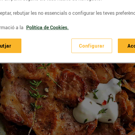
ptar, rebutjar les no essencials o configurar les teves preferènc
rmació a la
Política de Cookies.
utjar
Configurar
Ac