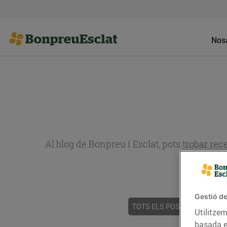
Nosa
Al blog de Bonpreu i Esclat, pots trobar re
Gestió de
TOTS ELS POSTS
ACTUALI
Utilitzem
basada e