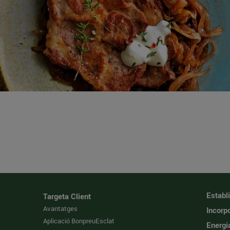
Establ
Targeta Client
Avantatges
Incorpo
Aplicació BonpreuEsclat
Energi