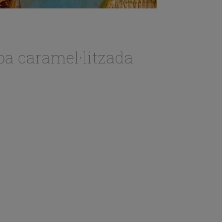
ba caramel·litzada