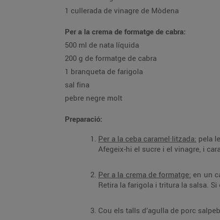
1 cullerada de vinagre de Mòdena
Per a la crema de formatge de cabra:
500 ml de nata líquida
200 g de formatge de cabra
1 branqueta de farigola
sal fina
pebre negre molt
Preparació:
Per a la ceba caramel·litzada:
pela le
Afegeix-hi el sucre i el vinagre, i car
Per a la crema de formatge:
en un cas
Retira la farigola i tritura la salsa. 
Cou els talls d’agulla de porc salpeb