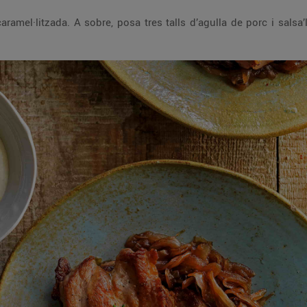
aramel·litzada. A sobre, posa tres talls d’agulla de porc i sal