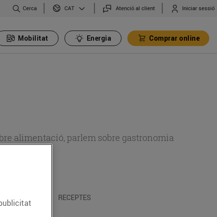
Cerca
Atenció al client
Iniciar sessió
CAT
Mobilitat
Energia
Comprar online
 sobre alimentació, parlem sobre gastronomia
 I TRADICIONS
RECEPTES
publicitat