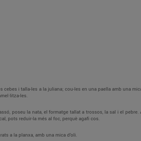
s cebes i talla-les a la juliana; cou-les en una paella amb una mica
amel·litza-les.
só, poseu la nata, el formatge tallat a trossos, la sal i el pebre. 
Si cal, pots reduir-la més al foc, perquè agafi cos.
rats a la planxa, amb una mica d’oli.