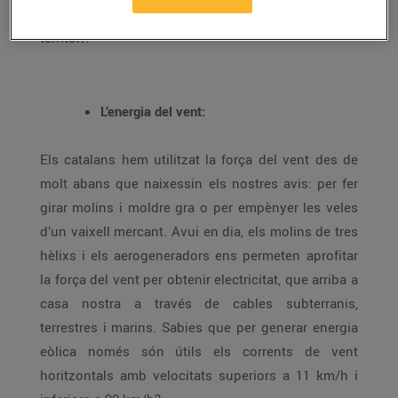
Vols saber com s'obté l’energia neta que respecta el
territori?
L’energia del vent:
Els catalans hem utilitzat la força del vent des de
molt abans que naixessin els nostres avis: per fer
girar molins i moldre gra o per empènyer les veles
d’un vaixell mercant. Avui en dia, els molins de tres
hèlixs i els aerogeneradors ens permeten aprofitar
la força del vent per obtenir electricitat, que arriba a
casa nostra a través de cables subterranis,
terrestres i marins. Sabies que per generar energia
eòlica només són útils els corrents de vent
horitzontals amb velocitats superiors a 11 km/h i