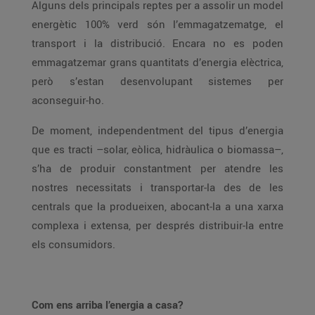
Alguns dels principals reptes per a assolir un model
energètic 100% verd són l’emmagatzematge, el
transport i la distribució. Encara no es poden
emmagatzemar grans quantitats d’energia elèctrica,
però s’estan desenvolupant sistemes per
aconseguir-ho.
De moment, independentment del tipus d’energia
que es tracti –solar, eòlica, hidràulica o biomassa–,
s’ha de produir constantment per atendre les
nostres necessitats i transportar-la des de les
centrals que la produeixen, abocant-la a una xarxa
complexa i extensa, per després distribuir-la entre
els consumidors.
Com ens arriba l’energia a casa?