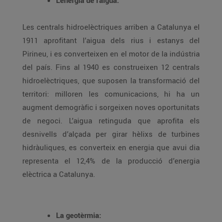
L’energia de l’aigua:
Les centrals hidroelèctriques arriben a Catalunya el
1911 aprofitant l’aigua dels rius i estanys del
Pirineu, i es converteixen en el motor de la indústria
del país. Fins al 1940 es construeixen 12 centrals
hidroelèctriques, que suposen la transformació del
territori: milloren les comunicacions, hi ha un
augment demogràfic i sorgeixen noves oportunitats
de negoci. L’aigua retinguda que aprofita els
desnivells d’alçada per girar hèlixs de turbines
hidràuliques, es converteix en energia que avui dia
representa el 12,4% de la producció d’energia
elèctrica a Catalunya.
La geotèrmia: