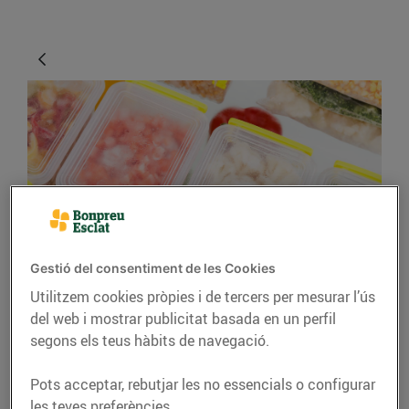
CONSELLS I HÀBITS SALUDABLES
Gestió del consentiment de les Cookies
Utilitzem cookies pròpies i de tercers per mesurar l’ús
Al congelador, tot s'hi
del web i mostrar publicitat basada en un perfil
val?
segons els teus hàbits de navegació.
30/d’agost/2019
Pots acceptar, rebutjar les no essencials o configurar
les teves preferències.