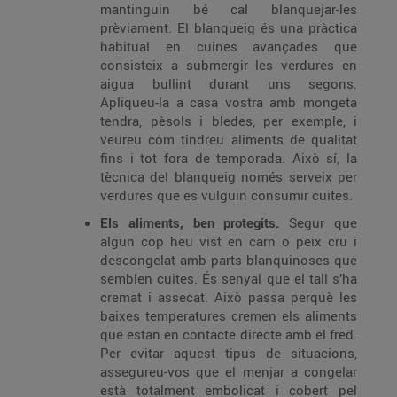
mantinguin bé cal blanquejar-les
prèviament. El blanqueig és una pràctica
habitual en cuines avançades que
consisteix a submergir les verdures en
aigua bullint durant uns segons.
Apliqueu-la a casa vostra amb mongeta
tendra, pèsols i bledes, per exemple, i
veureu com tindreu aliments de qualitat
fins i tot fora de temporada. Això sí, la
tècnica del blanqueig només serveix per
verdures que es vulguin consumir cuites.
Els aliments, ben protegits.
Segur que
algun cop heu vist en carn o peix cru i
descongelat amb parts blanquinoses que
semblen cuites. És senyal que el tall s’ha
cremat i assecat. Això passa perquè les
baixes temperatures cremen els aliments
que estan en contacte directe amb el fred.
Per evitar aquest tipus de situacions,
assegureu-vos que el menjar a congelar
està totalment embolicat i cobert pel