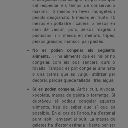
cal respectar els temps de conservació
màxims: 12 mesos en faves, mongetes i
pèsols desgranats; 8 mesos en fruita; 10
mesos en pollastre i cacera; 6 mesos en
carn de vacum, porc, peixos magres i
pastissos; i 3 mesos en menuts, tripes,
peixos grassos, mariscs, pa i pastes.
No es poden congelar els següents
aliments.
Hi ha aliments que és millor no
congelar, com els ous sencers, durs o
rovells. Tampoc es pot congelar una nata
o una crema que es vulgui utilitzar per
decorar, perquè queda tallada i treu aigua.
Sí es poden congelar.
Arròs cuit, alvocat,
xocolata, massa de galeta o formatge. Si
dubtàveu si podíeu congelar aquests
aliments, heu de saber que sí que és
possible. En el cas de l'arròs, ha d'estar al
punt, solt i envasat al buit. La massa de
galetes ha d'estar estirada i llesta per ser