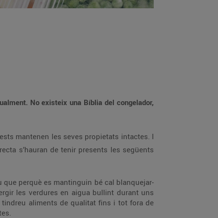
alment. No existeix una Bíblia del congelador,
sts mantenen les seves propietats intactes. I
ecta s’hauran de tenir presents les següents
u que perquè es mantinguin bé cal blanquejar-
rgir les verdures en aigua bullint durant uns
ndreu aliments de qualitat fins i tot fora de
tes.