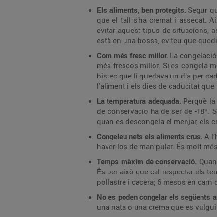
Els aliments, ben protegits.
Segur qu
que el tall s’ha cremat i assecat. 
evitar aquest tipus de situacions, a
està en una bossa, eviteu que quedi a
Com més fresc millor.
La congelació
més frescos millor. Si es congela m
bistec que li quedava un dia per cad
l'aliment i els dies de caducitat qu
La temperatura adequada.
Perquè la 
de conservació ha de ser de -18º. Si
quan es descongela el menjar, els cri
Congeleu nets els aliments crus.
A l
haver-los de manipular. És molt més 
Temps màxim de conservació.
Quan 
És per això que cal respectar els 
pollastre i cacera; 6 mesos en carn 
No es poden congelar els següents 
una nata o una crema que es vulgui u