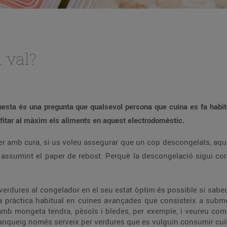
i val?
uesta és una pregunta que qualsevol persona que cuina es fa habitu
ofitar al màxim els aliments en aquest electrodomèstic.
er amb cura, si us voleu assegurar que un cop descongelats, aque
assumint el paper de rebost. Perquè la descongelació sigui corr
verdures al congelador en el seu estat òptim és possible si sabe
a pràctica habitual en cuines avançades que consisteix a subme
mb mongeta tendra, pèsols i bledes, per exemple, i veureu com ti
blanqueig només serveix per verdures que es vulguin consumir cui