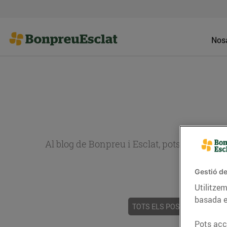
Nosa
Al blog de Bonpreu i Esclat, pots trobar re
Gestió de
Utilitzem
basada e
TOTS ELS POSTS
ACTUALI
Pots acce