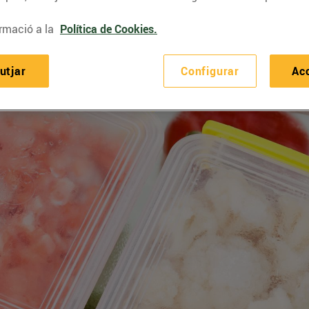
rmació a la
Política de Cookies.
utjar
Configurar
Ac