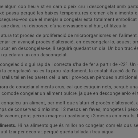
e algun cop heu vist en carn o peix cru i descongelat amb part
Això passa perquè les baixes temperatures cremen els aliments q
ssegureu-vos que el menjar a congelar està totalment embolicat i 
ire dins, i si disposeu d’una envasadora al buit, utilitzeu-la.
 atura tot procés de proliferació de microorganismes en l'aliment
enjar en avançat procés d'alteració, en descongelar-lo, aquest p
ucar, en descongelar-se, li seguirà quedant un dia. Un bon truc é
e li quedaran un cop descongelat.
congelació sigui ràpida i correcta s’ha de fer a partir de -22º. Un
 la congelació no es fa prou ràpidament, la cristal·lització de l’
stalls tallen les parets cel·lulars i provoquen pèrdues nutriciona
’hora de congelar aliments crus, cal que estiguin nets, perquè u
còmode congelar un aliment pulcre, ja que en descongelar-lo el ti
congeleu un aliment, per molt que s’aturi el procés d’alteració,
temps de conservació màxims: 12 mesos en faves, mongetes i pèso
de vacum, porc, peixos magres i pastissos; i 3 mesos en menuts, t
aliments.
Hi ha aliments que és millor no congelar, com els ous s
tilitzar per decorar, perquè queda tallada i treu aigua.