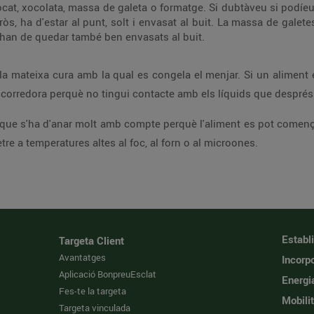
vocat, xocolata, massa de galeta o formatge. Si dubtàveu si podí
ròs, ha d'estar al punt, solt i envasat al buit. La massa de galetes
s han de quedar també ben envasats al buit.
 mateixa cura amb la qual es congela el menjar. Si un aliment 
 escorredora perquè no tingui contacte amb els líquids que després
que s'ha d'anar molt amb compte perquè l'aliment es pot començar
re a temperatures altes al foc, al forn o al microones.
Establ
Targeta Client
Avantatges
Incorpo
Aplicació BonpreuEsclat
Energi
Fes-te la targeta
Mobilit
Targeta vinculada