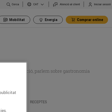
Cerca
Atenció al client
Iniciar sessió
CAT
Mobilitat
Energia
Comprar online
 sobre alimentació, parlem sobre gastronomia
publicitat
 I TRADICIONS
RECEPTES
ies.