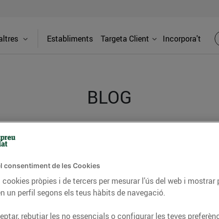
ltres
Establiments
Targeta Client
Incorpora't
BLOG
ceptes, consells nutricionals, informació d’actualitat
del nostre territori i molts altres temes.
l consentiment de les Cookies
 cookies pròpies i de tercers per mesurar l’ús del web i mostrar 
n un perfil segons els teus hàbits de navegació.
TAT
CONSELLS I HÀBITS SALUDABLES
ENERGIA
GASTRONOMIA
ptar, rebutjar les no essencials o configurar les teves preferènc