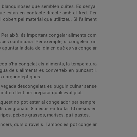
s blanquinoses que semblen cuites. És senyal
ue estan en contacte directe amb el fred. Per
cobert pel material que utilitzeu. Si l’aliment
. Per això, és important congelar aliments com
rocés continuarà. Per exemple, si congelem un
s apuntar la data del dia en què es va congelar
 cop s’ha congelat els aliments, la temperatura
aigua dels aliments es converteix en punxant i,
ls i organolèptiques.
na vegada descongelats es puguin cuinar sense
ndreu llest per preparar qualsevol plat.
 aquest no pot estar al congelador per sempre.
ls desgranats; 8 mesos en fruita; 10 mesos en
ripes, peixos grassos, mariscs, pa i pastes.
encers, durs o rovells. Tampoc es pot congelar