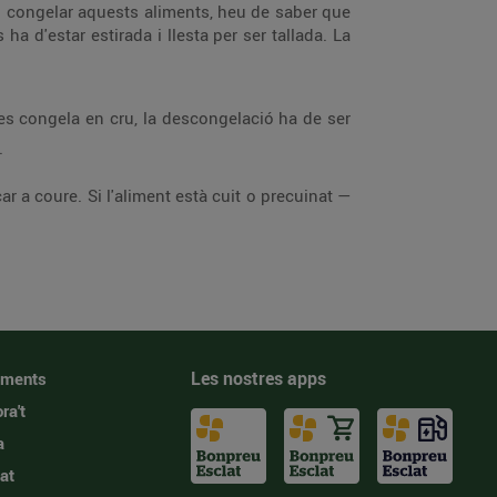
eu congelar aquests aliments, heu de saber que
 ha d'estar estirada i llesta per ser tallada. La
es congela en cru, la descongelació ha de ser
.
 a coure. Si l'aliment està cuit o precuinat —
Les nostres apps
iments
ra't
a
at