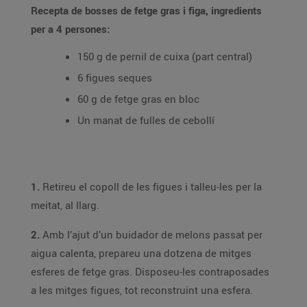
Recepta de bosses de fetge gras i figa, ingredients
per a 4 persones:
150 g de pernil de cuixa (part central)
6 figues seques
60 g de fetge gras en bloc
Un manat de fulles de cebollí
1.
Retireu el copoll de les figues i talleu-les per la
meitat, al llarg.
2.
Amb l’ajut d’un buidador de melons passat per
aigua calenta, prepareu una dotzena de mitges
esferes de fetge gras. Disposeu-les contraposades
a les mitges figues, tot reconstruint una esfera.