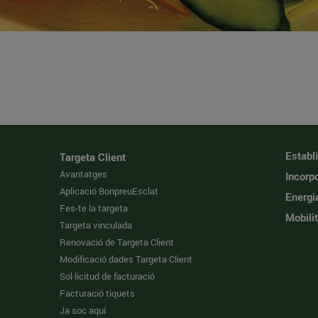
Establ
Targeta Client
Avantatges
Incorpo
Aplicació BonpreuEsclat
Energi
Fes-te la targeta
Mobilit
Targeta vinculada
Renovació de Targeta Client
Modificació dades Targeta Client
Sol·licitud de facturació
Facturació tiquets
Ja soc aquí