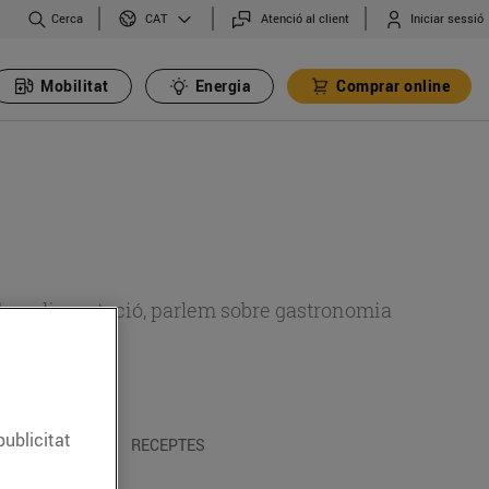
Cerca
Atenció al client
Iniciar sessió
CAT
Mobilitat
Energia
Comprar online
 sobre alimentació, parlem sobre gastronomia
publicitat
 I TRADICIONS
RECEPTES