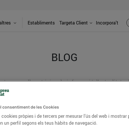
ltres
Establiments
Targeta Client
Incorpora't
BLOG
ceptes, consells nutricionals, informació d’actualitat
del nostre territori i molts altres temes.
l consentiment de les Cookies
 cookies pròpies i de tercers per mesurar l’ús del web i mostrar 
TAT
CONSELLS I HÀBITS SALUDABLES
ENERGIA
GASTRONOMIA
n un perfil segons els teus hàbits de navegació.