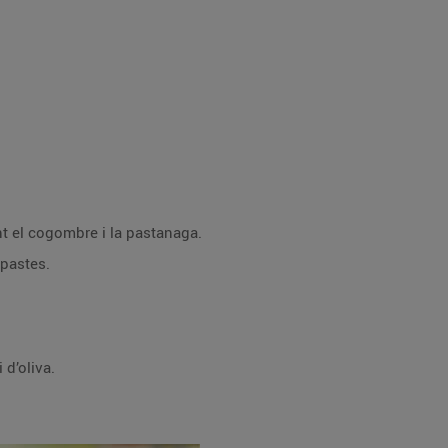
’una mandolina, talla finament el cogombre i la pastanaga.
 d’un talla pastes.
na i oli d’oliva.