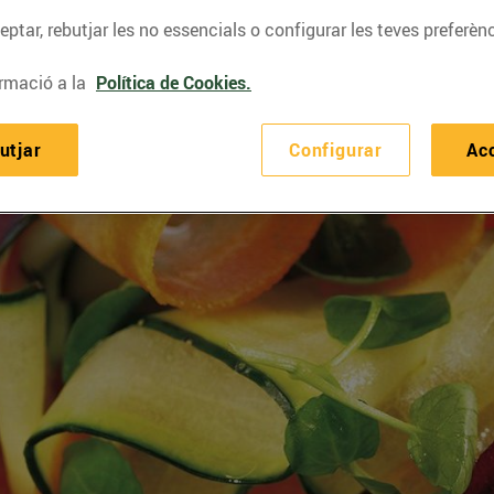
ptar, rebutjar les no essencials o configurar les teves preferènc
rmació a la
Política de Cookies.
utjar
Configurar
Ac