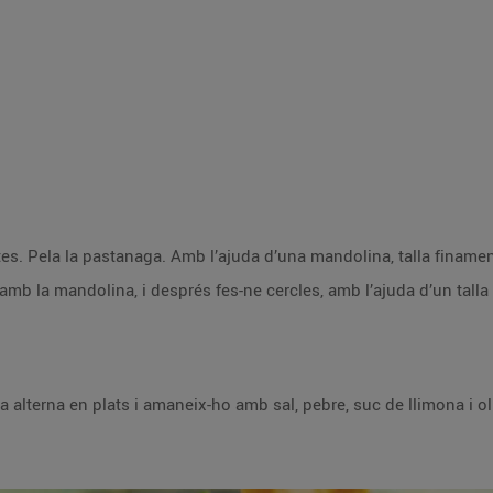
Renta el cogombre i retira’n les puntes. Pela la pastanaga. Amb l’ajuda d
Pela la remolatxa i talla-la finament, amb la mandolina, i després fes-ne cercles, amb l’ajuda
Distribueix els ingredients de manera alterna en plats i amaneix-ho amb sal, pebre, suc de llimo