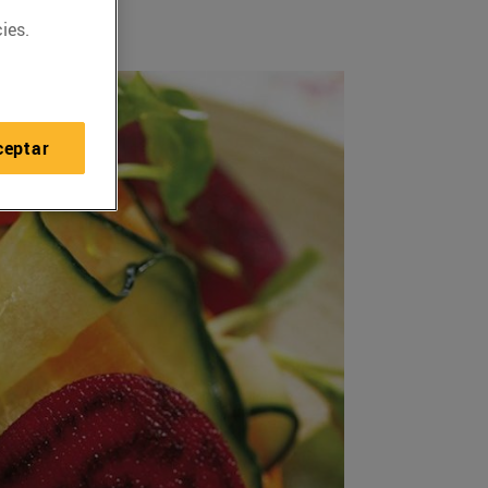
ies.
ceptar