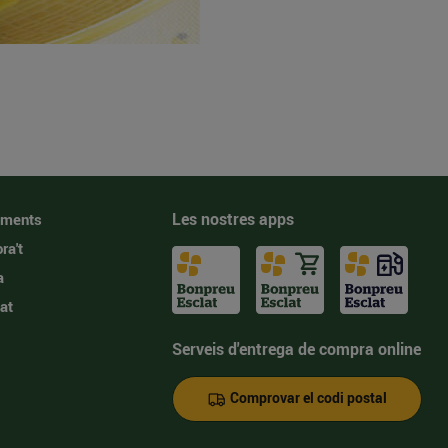
Les nostres apps
iments
ra't
a
at
Serveis d'entrega de compra online
Comprovar el codi postal