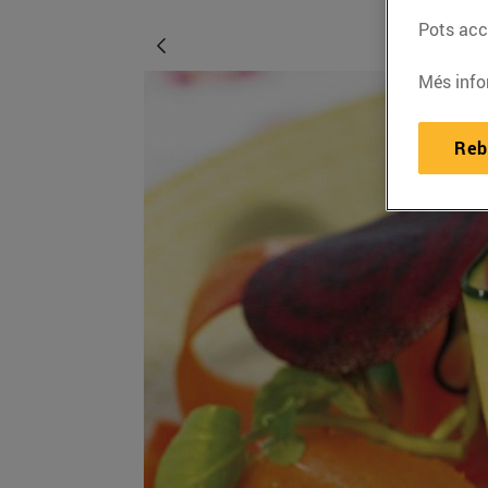
Pots acce
Més info
Reb