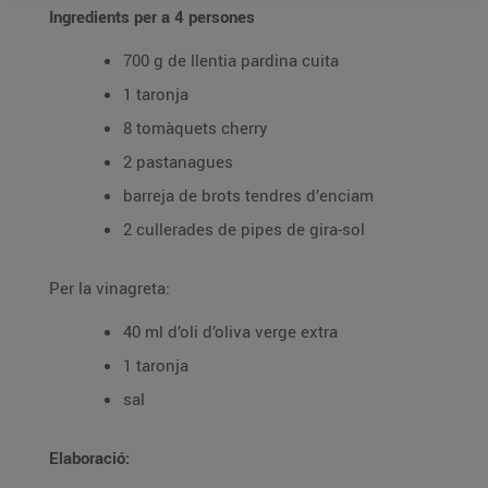
Ingredients per a 4 persones
700 g de llentia pardina cuita
1 taronja
8 tomàquets cherry
2 pastanagues
barreja de brots tendres d’enciam
2 cullerades de pipes de gira-sol
Per la vinagreta:
40 ml d’oli d’oliva verge extra
1 taronja
sal
Elaboració: