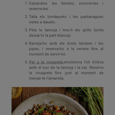
Esbandeix les llenties, escorre-les i
reserva-les.
Talla els tomàquets i les pastanagues
netes a dauets.
Pela la taronja i treu-li els grills (evita
deixar-hi la part blanca).
Barreja-ho amb els brots tendres i les
pipes, i reserva-ho a la nevera fins al
moment de servir-ho.
Per a la vinagreta:
emulsiona l’oli d’oliva
amb el suc de la taronja i la sal. Reserva
la vinagreta fins just al moment de
menjar-te l’amanida.