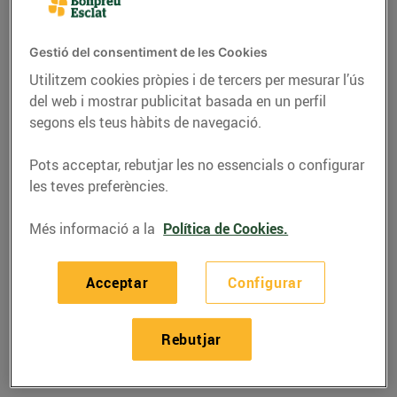
Gestió del consentiment de les Cookies
Utilitzem cookies pròpies i de tercers per mesurar l’ús
del web i mostrar publicitat basada en un perfil
segons els teus hàbits de navegació.
Pots acceptar, rebutjar les no essencials o configurar
les teves preferències.
Més informació a la
Política de Cookies.
RECEPTES
Acceptar
Configurar
Amanida de llenties i
taronja
Rebutjar
20/de gener/2022