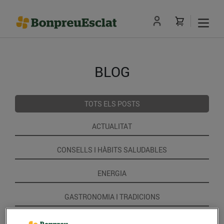
BLOG
TOTS ELS POSTS
ACTUALITAT
CONSELLS I HÀBITS SALUDABLES
ENERGIA
GASTRONOMIA I TRADICIONS
RECEPTES