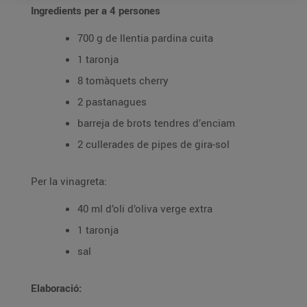
Ingredients per a 4 persones
700 g de llentia pardina cuita
1 taronja
8 tomàquets cherry
2 pastanagues
barreja de brots tendres d’enciam
2 cullerades de pipes de gira-sol
Per la vinagreta:
40 ml d’oli d’oliva verge extra
1 taronja
sal
Elaboració: