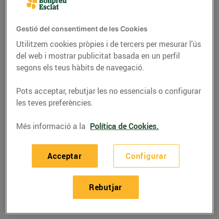
Gestió del consentiment de les Cookies
Utilitzem cookies pròpies i de tercers per mesurar l’ús
del web i mostrar publicitat basada en un perfil
segons els teus hàbits de navegació.
Pots acceptar, rebutjar les no essencials o configurar
les teves preferències.
Més informació a la
Política de Cookies.
RECEPTES
Acceptar
Configurar
Amanida de llenties i
taronja
Rebutjar
20/de gener/2022