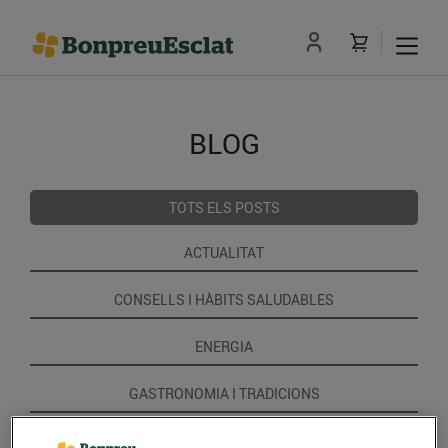
BLOG
TOTS ELS POSTS
ACTUALITAT
CONSELLS I HÀBITS SALUDABLES
ENERGIA
GASTRONOMIA I TRADICIONS
RECEPTES