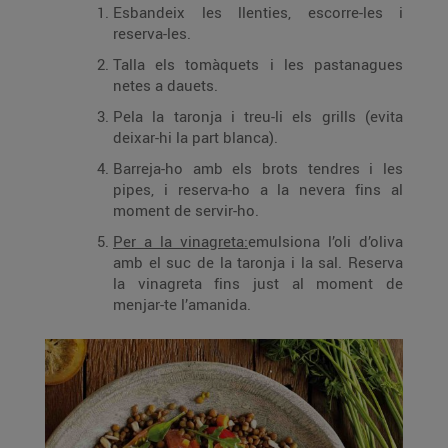
Esbandeix les llenties, escorre-les i
reserva-les.
Talla els tomàquets i les pastanagues
netes a dauets.
Pela la taronja i treu-li els grills (evita
deixar-hi la part blanca).
Barreja-ho amb els brots tendres i les
pipes, i reserva-ho a la nevera fins al
moment de servir-ho.
Per a la vinagreta:
emulsiona l’oli d’oliva
amb el suc de la taronja i la sal. Reserva
la vinagreta fins just al moment de
menjar-te l’amanida.