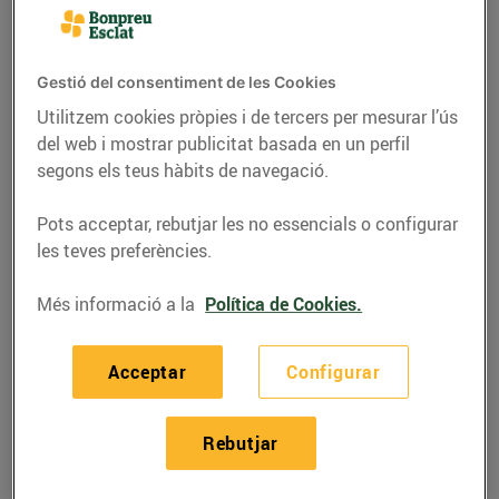
Gestió del consentiment de les Cookies
Utilitzem cookies pròpies i de tercers per mesurar l’ús
del web i mostrar publicitat basada en un perfil
segons els teus hàbits de navegació.
Pots acceptar, rebutjar les no essencials o configurar
les teves preferències.
Més informació a la
Política de Cookies.
RECEPTES
Amanida de
Acceptar
Configurar
mandarines i Tête de
Moine amb oli
Rebutjar
d'avellanes