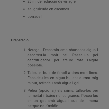
25 ml de reducció de vinagre
sal gruixuda en escames
porradell
Preparació
Netegeu l'escarola amb abundant aigua i
escorreu-la molt bé. Passeu-la pel
centrifugador per treure tota l'aigua
possible.
Talleu el bulb de fonoll a tires molt fines.
Escaldeu-les en aigua bullent durant mig
minut, refredeu amb aigua i gel.
Peleu (opcional) els raïms, talleu-los per
la meitat i traieu-ne les granes. Poseu-los
en un got amb aigua i suc de llimona
perquè no s'oxidin.