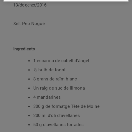
13/de gener/2016
Xef: Pep Nogué
Ingredients
1 escarola de cabell d'àngel
½ bulb de fonoll
8 grans de raïm blanc
Un raig de suc de llimona
4 mandarines
300 g de formatge Tête de Moine
200 ml d'oli d'avellanes
50 g d'avellanes torrades