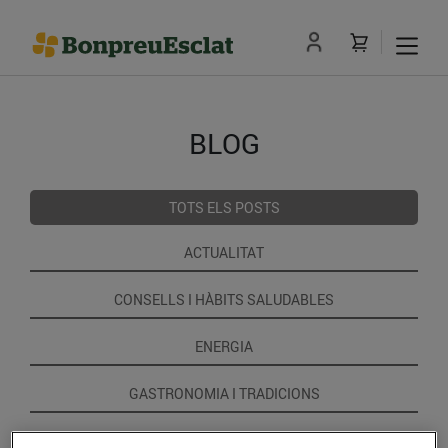
BLOG
TOTS ELS POSTS
ACTUALITAT
CONSELLS I HÀBITS SALUDABLES
ENERGIA
GASTRONOMIA I TRADICIONS
RECEPTES