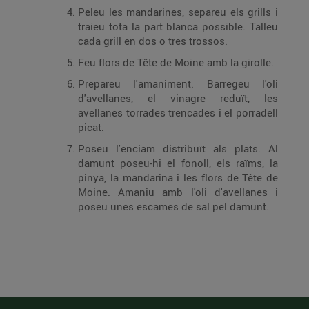
Peleu les mandarines, separeu els grills i
traieu tota la part blanca possible. Talleu
cada grill en dos o tres trossos.
Feu flors de Tête de Moine amb la girolle.
Prepareu l'amaniment. Barregeu l'oli
d'avellanes, el vinagre reduït, les
avellanes torrades trencades i el porradell
picat.
Poseu l'enciam distribuït als plats. Al
damunt poseu-hi el fonoll, els raïms, la
pinya, la mandarina i les flors de Tête de
Moine. Amaniu amb l'oli d'avellanes i
poseu unes escames de sal pel damunt.