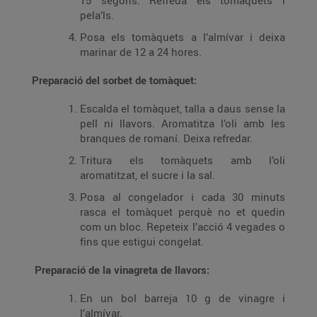
15 segons. Refreda els tomàquets i
pela’ls.
Posa els tomàquets a l’almívar i deixa
marinar de 12 a 24 hores.
Preparació del sorbet de tomàquet:
Escalda el tomàquet, talla a daus sense la
pell ni llavors. Aromatitza l’oli amb les
branques de romaní. Deixa refredar.
Tritura els tomàquets amb l’oli
aromatitzat, el sucre i la sal.
Posa al congelador i cada 30 minuts
rasca el tomàquet perquè no et quedin
com un bloc. Repeteix l’acció 4 vegades o
fins que estigui congelat.
Preparació de la vinagreta de llavors:
En un bol barreja 10 g de vinagre i
l’almívar.