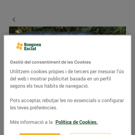
Gestió del consentiment de les Cookies
Utilitzem cookies pròpies i de tercers per mesurar l’ús
del web i mostrar publicitat basada en un perfil
segons els teus hàbits de navegació.
RECEPTES
Amanida de tomàquets
Pots acceptar, rebutjar les no essencials o configurar
les teves preferències.
marinats, figues,
formatge i sorbet de
Més informació a la
Política de Cookies.
tomàquet