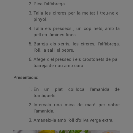
Pica l’alfàbrega.
Talla les cireres per la meitat i treu-ne el
pinyol.
Talla els préssecs , un cop nets, amb la
pell en làmines fines.
Barreja els xerris, les cireres, l’alfàbrega,
l’oli, la sal i el pebre.
Afegeix el préssec i els crostonets de pa i
barreja de nou amb cura
Presentació:
En un plat col·loca l’amanida de
tomàquets.
Intercala una mica de mató per sobre
l’amanida.
Amaneix-la amb l’oli d’oliva verge extra.