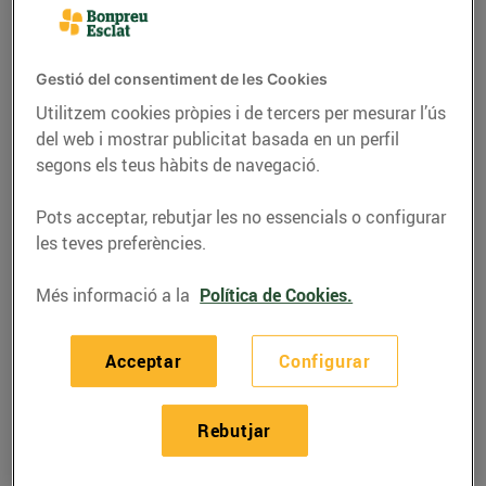
Gestió del consentiment de les Cookies
Utilitzem cookies pròpies i de tercers per mesurar l’ús
del web i mostrar publicitat basada en un perfil
segons els teus hàbits de navegació.
Pots acceptar, rebutjar les no essencials o configurar
les teves preferències.
Més informació a la
Política de Cookies.
RECEPTES
Amanida panzanella
Acceptar
Configurar
amb xerris, préssec,
cireres i mató
Rebutjar
28/de juliol/2022