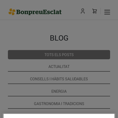
BLOG
TOTS ELS POSTS
ACTUALITAT
CONSELLS I HÀBITS SALUDABLES
ENERGIA
GASTRONOMIA I TRADICIONS
RECEPTES