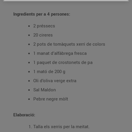
Ingredients per a 4 persones:
2 préssecs
20 cireres
2 pots de tomàquets xerri de colors
1 manat d’alfàbrega fresca
1 paquet de crostonets de pa
1 mató de 200 g
Oli d’oliva verge extra
Sal Maldon
Pebre negre mòlt
Elaboració:
Talla els xerris per la meitat.