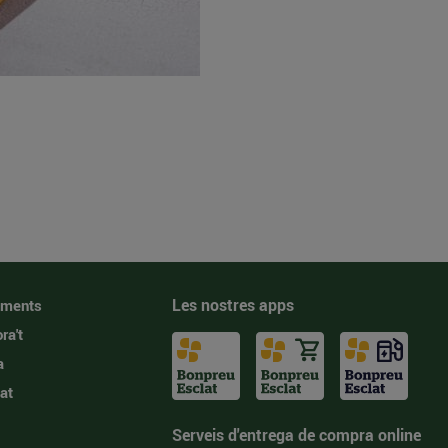
Les nostres apps
iments
ra't
a
at
Serveis d'entrega de compra online