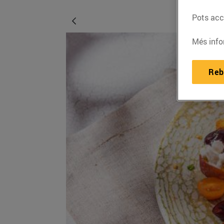
Pots acce
Més info
Reb