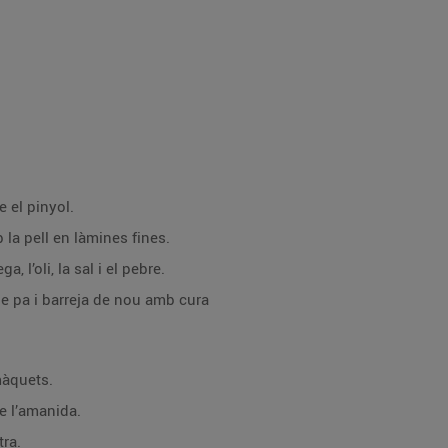
e el pinyol.
 la pell en làmines fines.
ga, l’oli, la sal i el pebre.
de pa i barreja de nou amb cura
màquets.
e l’amanida.
tra.