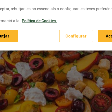
ptar, rebutjar les no essencials o configurar les teves preferènc
rmació a la
Política de Cookies.
utjar
Configurar
Ac