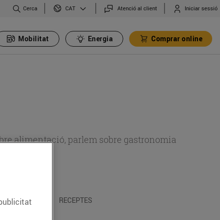
Cerca
Atenció al client
Iniciar sessió
CAT
Mobilitat
Energia
Comprar online
 sobre alimentació, parlem sobre gastronomia
 I TRADICIONS
RECEPTES
publicitat