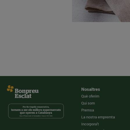
Nosaltres
Què oferim
Qui som
Premsa
La nostra empremta
Incorpora't