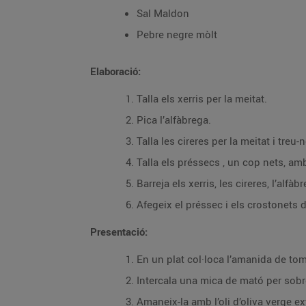
Sal Maldon
Pebre negre mòlt
Elaboració:
Talla els xerris per la meitat.
Pica l’alfàbrega.
Talla les cireres per la meitat i treu-n
Talla els préssecs , un cop nets, amb
Barreja els xerris, les cireres, l’alfàbre
Afegeix el préssec i els crostonets 
Presentació:
En un plat col·loca l’amanida de to
Intercala una mica de mató per sobr
Amaneix-la amb l’oli d’oliva verge ex