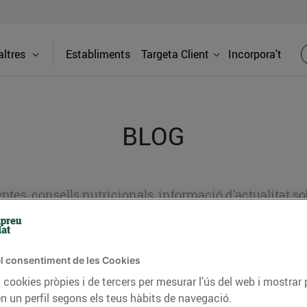
ltres
Establiments
Targeta Client
Incorpora't
BLOG
ceptes, consells nutricionals, informació d’actualitat
del nostre territori i molts altres temes.
l consentiment de les Cookies
TAT
CONSELLS I HÀBITS SALUDABLES
ENERGIA
GASTRONOMIA
 cookies pròpies i de tercers per mesurar l’ús del web i mostrar 
n un perfil segons els teus hàbits de navegació.