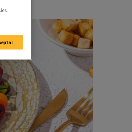
ies.
ceptar