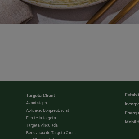
Establ
Targeta Client
Avantatges
Incorpo
Aplicació BonpreuEsclat
Energi
Fes-te la targeta
Mobilit
Targeta vinculada
Renovació de Targeta Client