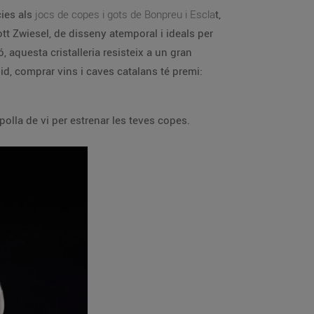
cies als
jocs de copes i gots de Bonpreu i Escla
t,
t Zwiesel, de disseny atemporal i ideals per
, aquesta cristalleria resisteix a un gran
id, comprar vins i caves catalans té premi:
olla de vi per estrenar les teves copes.