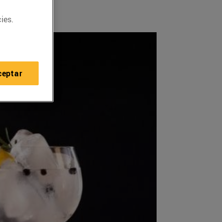
ies.
ceptar