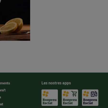
Les nostres apps
iments
ra't
a
at