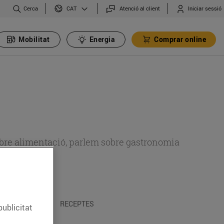
Cerca
Atenció al client
Iniciar sessió
CAT
Mobilitat
Energia
Comprar online
 sobre alimentació, parlem sobre gastronomia
 I TRADICIONS
RECEPTES
publicitat