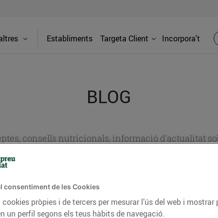
ltres
Establiments
Targeta Client
Incorpora't
BLOG
ceptes, consells nutricionals, informació d’actualitat
del nostre territori i molts altres temes.
l consentiment de les Cookies
TAT
CONSELLS I HÀBITS SALUDABLES
ENERGIA
GASTRONOMIA
 cookies pròpies i de tercers per mesurar l’ús del web i mostrar 
n un perfil segons els teus hàbits de navegació.