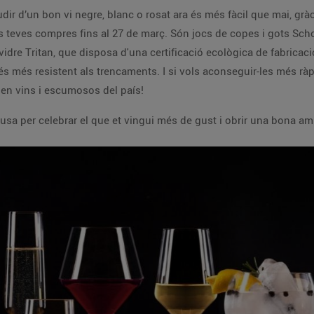
udir d’un bon vi negre, blanc o rosat ara és més fàcil que mai, grà
teves compres fins al 27 de març. Són jocs de copes i gots Schot
idre Tritan, que disposa d'una certificació ecològica de fabricació
 és més resistent als trencaments. I si vols aconseguir-les més ràp
 en vins i escumosos del país!
sa per celebrar el que et vingui més de gust i obrir una bona amp