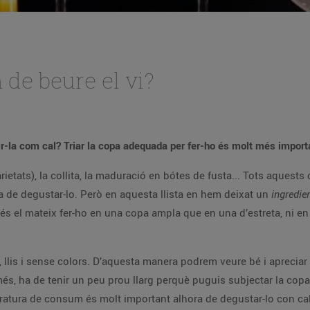
de beure el vi?
r-la com cal? Triar la copa adequada per fer-ho és molt més importa
arietats), la collita, la maduració en bótes de fusta... Tots aquest
hora de degustar-lo. Però en aquesta llista en hem deixat un
ingredie
s el mateix fer-ho en una copa ampla que en una d’estreta, ni en 
, llis i sense colors. D’aquesta manera podrem veure bé i apreciar 
 més, ha de tenir un peu prou llarg perquè puguis subjectar la cop
peratura de consum és molt important alhora de degustar-lo con cal