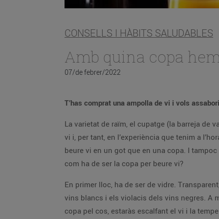
CONSELLS I HÀBITS SALUDABLES
Amb quina copa hem 
07/de febrer/2022
T’has comprat una ampolla de vi i vols assabori
La varietat de raïm, el cupatge (la barreja de v
vi i, per tant, en l’experiència que tenim a l’
beure vi en un got que en una copa. I tampoc é
com ha de ser la copa per beure vi?
En primer lloc, ha de ser de vidre. Transparent
vins blancs i els violacis dels vins negres. A
copa pel cos, estaràs escalfant el vi i la tem