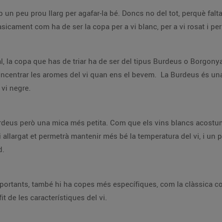
b un peu prou llarg per agafar-la bé. Doncs no del tot, perquè falt
icament com ha de ser la copa per a vi blanc, per a vi rosat i per 
 cal, la copa que has de triar ha de ser del tipus Burdeus o Borgon
a concentrar les aromes del vi quan ens el bevem. La Burdeus és u
vi negre.
 Burdeus però una mica més petita. Com que els vins blancs acos
 i allargat et permetrà mantenir més bé la temperatura del vi, i u
d.
ortants, també hi ha copes més específiques, com la clàssica co
t de les característiques del vi.