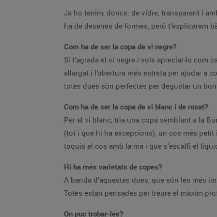
Ja ho tenim, doncs: de vidre, transparent i am
ha de desenes de formes, però t’explicarem bàs
Com ha de ser la copa de vi negre?
Si t’agrada el vi negre i vols apreciar-lo com
allargat i l’obertura més estreta per ajudar 
totes dues són perfectes per degustar un bon 
Com ha de ser la copa de vi blanc i de rosat?
Per al vi blanc, tria una copa semblant a la
(tot i que hi ha excepcions), un cos més petit
toquis el cos amb la mà i que s’escalfi el líqui
Hi ha més varietats de copes?
A banda d’aquestes dues, que són les més imp
Totes estan pensades per treure el màxim profi
On puc trobar-les?