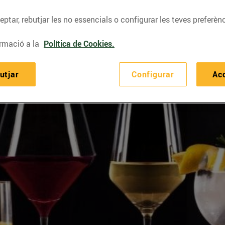
ptar, rebutjar les no essencials o configurar les teves preferènc
rmació a la
Política de Cookies.
utjar
Configurar
Ac