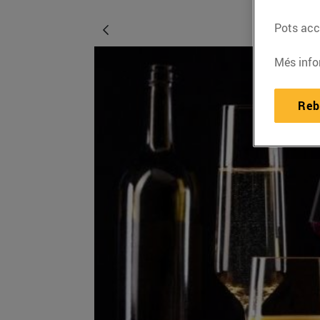
Pots acce
Més info
Reb