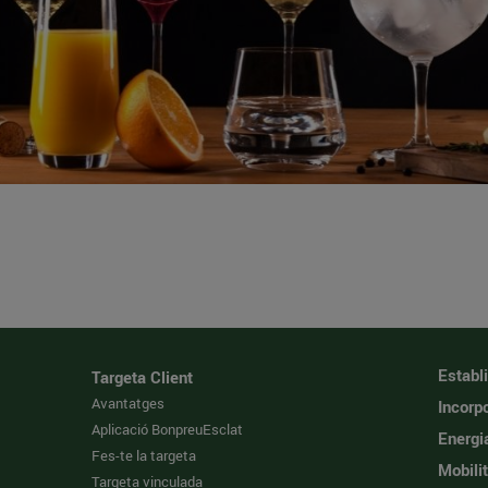
Establ
Targeta Client
Avantatges
Incorpo
Aplicació BonpreuEsclat
Energi
Fes-te la targeta
Mobilit
Targeta vinculada