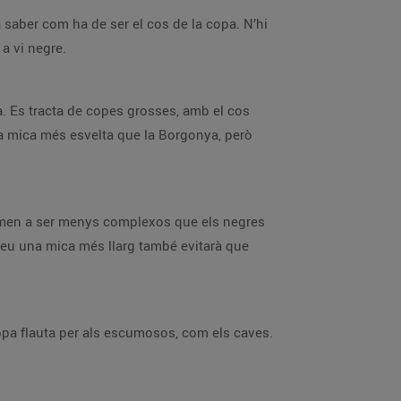
a saber com ha de ser el cos de la copa. N’hi
a vi negre.
ya. Es tracta de copes grosses, amb el cos
na mica més esvelta que la Borgonya, però
tumen a ser menys complexos que els negres
n peu una mica més llarg també evitarà que
pa flauta per als escumosos, com els caves.