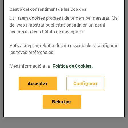
Gestió del consentiment de les Cookies
Utilitzem cookies pròpies i de tercers per mesurar l’ús
del web i mostrar publicitat basada en un perfil
segons els teus hàbits de navegació.
Pots acceptar, rebutjar les no essencials o configurar
les teves preferències.
Més informació a la
Política de Cookies.
RECEPTES
Acceptar
Configurar
Anyell de llet rostit amb
Rebutjar
cebetes i moscatell
04/de desembre/2020