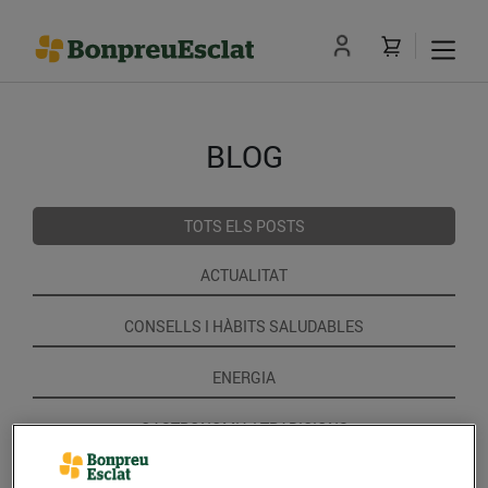
BLOG
TOTS ELS POSTS
ACTUALITAT
CONSELLS I HÀBITS SALUDABLES
ENERGIA
GASTRONOMIA I TRADICIONS
RECEPTES