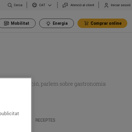
Cerca
Atenció al client
Iniciar sessió
CAT
Mobilitat
Energia
Comprar online
 sobre alimentació, parlem sobre gastronomia
publicitat
 I TRADICIONS
RECEPTES