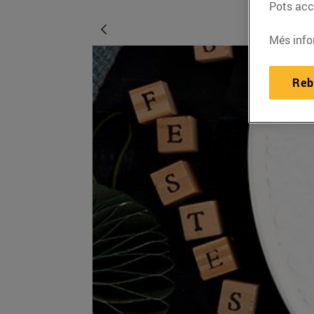
Pots acce
Més info
Reb