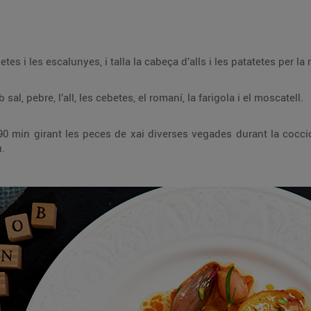
Talla el xai en porcions. Pela les cebetes i les escalunyes, i talla la cabeça d’alls i les patatetes
Posa a adobar durant 24 h el xai amb sal, pebre, l’all, les cebetes, el romaní, la farigola i el moscatell.
gades durant la cocció i vigilant que la safata no quedi sense suc.
u.