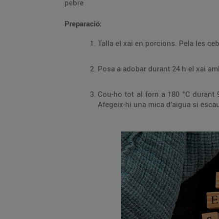
pebre
Preparació:
Cou-ho tot al forn a 180 °C durant 90 min girant les peces de xai diverses ve
Afegeix-hi una mica d’aigua si esca