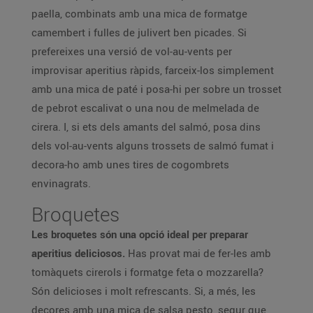
paella, combinats amb una mica de formatge
camembert i fulles de julivert ben picades. Si
prefereixes una versió de vol-au-vents per
improvisar aperitius ràpids, farceix-los simplement
amb una mica de paté i posa-hi per sobre un trosset
de pebrot escalivat o una nou de melmelada de
cirera. I, si ets dels amants del salmó, posa dins
dels vol-au-vents alguns trossets de salmó fumat i
decora-ho amb unes tires de cogombrets
envinagrats.
Broquetes
Les broquetes són una opció ideal per preparar
aperitius deliciosos.
Has provat mai de fer-les amb
tomàquets cirerols i formatge feta o mozzarella?
Són delicioses i molt refrescants. Si, a més, les
decores amb una mica de salsa pesto, segur que