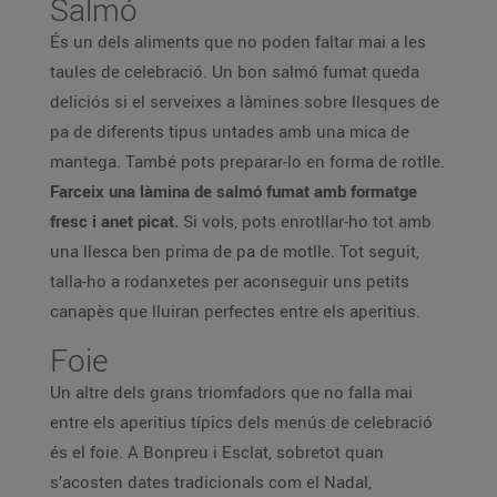
Salmó
És un dels aliments que no poden faltar mai a les
taules de celebració. Un bon salmó fumat queda
deliciós si el serveixes a làmines sobre llesques de
pa de diferents tipus untades amb una mica de
mantega. També pots preparar-lo en forma de rotlle.
Farceix una làmina de salmó fumat amb formatge
fresc i anet picat.
Si vols, pots enrotllar-ho tot amb
una llesca ben prima de pa de motlle. Tot seguit,
talla-ho a rodanxetes per aconseguir uns petits
canapès que lluiran perfectes entre els aperitius.
Foie
Un altre dels grans triomfadors que no falla mai
entre els aperitius típics dels menús de celebració
és el foie. A Bonpreu i Esclat, sobretot quan
s’acosten dates tradicionals com el Nadal,