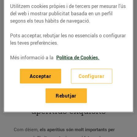
Utilitzem cookies pròpies i de tercers per mesurar l’ús
del web i mostrar publicitat basada en un perfil
Petits però indispensables. Sens dubte,
els
segons els teus hàbits de navegació.
aperitius i els entrants tenen un paper protagonista
als menús de celebració
. Serveixen per fer boca i per
Pots acceptar, rebutjar les no essencials o configurar
preparar el paladar abans de donar pas a un àpat
les teves preferències.
ben especial. Als establiments Bonpreu i Esclat i al
supermercat online hi trobaràs tot el que necessites
Més informació a la
Política de Cookies.
per fer unes propostes realment espectaculars.
Acceptar
Configurar
Rebutjar
Idees per preparar
aperitius exquisits
Com dèiem,
els aperitius són molt importants per