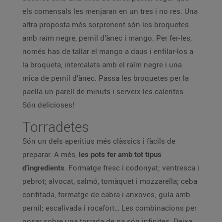
els comensals les menjaran en un tres i no res. Una
altra proposta més sorprenent són les broquetes
amb raïm negre, pernil d’ànec i mango. Per fer-les,
només has de tallar el mango a daus i enfilar-los a
la broqueta, intercalats amb el raïm negre i una
mica de pernil d’ànec. Passa les broquetes per la
paella un parell de minuts i serveix-les calentes.
Són delicioses!
Torradetes
Són un dels aperitius més clàssics i fàcils de
preparar. A més,
les pots fer amb tot tipus
d’ingredients
. Formatge fresc i codonyat; ventresca i
pebrot; alvocat, salmó, tomàquet i mozzarella; ceba
confitada, formatge de cabra i anxoves; gula amb
pernil; escalivada i rocafort… Les combinacions per
posar sobre una torrada de pa són infinites. Deixa