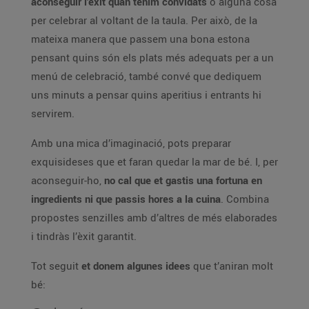
aconseguir l’èxit quan tenim convidats
o alguna cosa
per celebrar al voltant de la taula. Per això, de la
mateixa manera que passem una bona estona
pensant quins són els plats més adequats per a un
menú de celebració, també convé que dediquem
uns minuts a pensar quins aperitius i entrants hi
servirem.
Amb una mica d’imaginació, pots preparar
exquisideses que et faran quedar la mar de bé. I, per
aconseguir-ho,
no cal que et gastis una fortuna en
ingredients ni que passis hores a la cuina
. Combina
propostes senzilles amb d’altres de més elaborades
i tindràs l’èxit garantit.
Tot seguit
et donem algunes idees
que t’aniran molt
bé: