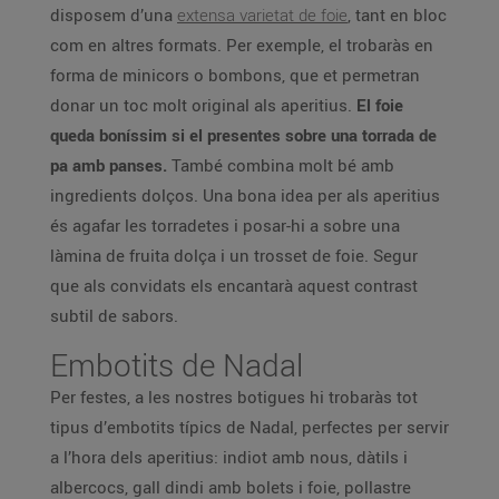
disposem d’una
extensa varietat de foie
, tant en bloc
com en altres formats. Per exemple, el trobaràs en
forma de minicors o bombons, que et permetran
donar un toc molt original als aperitius.
El foie
queda boníssim si el presentes sobre una torrada de
pa amb panses.
També combina molt bé amb
ingredients dolços. Una bona idea per als aperitius
és agafar les torradetes i posar-hi a sobre una
làmina de fruita dolça i un trosset de foie. Segur
que als convidats els encantarà aquest contrast
subtil de sabors.
Embotits de Nadal
Per festes, a les nostres botigues hi trobaràs tot
tipus d’embotits típics de Nadal, perfectes per servir
a l’hora dels aperitius: indiot amb nous, dàtils i
albercocs, gall dindi amb bolets i foie, pollastre