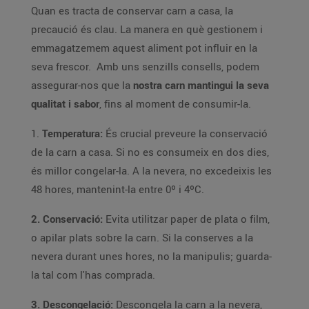
Quan es tracta de conservar carn a casa, la
precaució és clau. La manera en què gestionem i
emmagatzemem aquest aliment pot influir en la
seva frescor. Amb uns senzills consells, podem
assegurar-nos que la
nostra carn mantingui la seva
qualitat i sabor
, fins al moment de consumir-la.
1.
Temperatura:
És crucial preveure la conservació
de la carn a casa. Si no es consumeix en dos dies,
és millor congelar-la. A la nevera, no excedeixis les
48 hores, mantenint-la entre 0º i 4ºC.
2. Conservació:
Evita utilitzar paper de plata o film,
o apilar plats sobre la carn. Si la conserves a la
nevera durant unes hores, no la manipulis; guarda-
la tal com l'has comprada.
3. Descongelació:
Descongela la carn a la nevera,