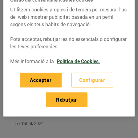
Utilitzem cookies pròpies i de tercers per mesurar l’ús
del web i mostrar publicitat basada en un perfil
segons els teus hàbits de navegació.
Pots acceptar, rebutjar les no essencials o configurar
les teves preferències.
Més informació a la
Política de Cookies.
Acceptar
Configurar
CONSELLS I HÀBITS SALUDABLES
Rebutjar
Aprèn a conservar la
carn
17/d’abril/2024