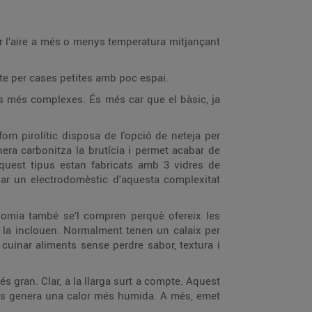
ar l’aire a més o menys temperatura mitjançant
te per cases petites amb poc espai.
es més complexes. És més car que el bàsic, ja
rn pirolític disposa de l'opció de neteja per
era carbonitza la brutícia i permet acabar de
aquest tipus estan fabricats amb 3 vidres de
·lar un electrodomèstic d'aquesta complexitat
onomia també se’l compren perquè ofereix les
mbé la inclouen. Normalment tenen un calaix per
 cuinar aliments sense perdre sabor, textura i
s gran. Clar, a la llarga surt a compte. Aquest
 gas genera una calor més humida. A més, emet