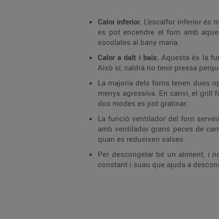
Calor inferior.
L’escalfor inferior és 
es pot encendre el forn amb aques
xocolates al bany maria.
Calor a dalt i baix.
Aquesta és la fu
Això sí, caldrà no tenir pressa per
La majoria dels forns tenen dues op
menys agressiva. En canvi, el grill 
dos modes es pot gratinar.
La funció ventilador del forn servei
amb ventilador grans peces de carn
quan es redueixen salses.
Per descongelar bé un aliment, i n
constant i suau que ajuda a desconge