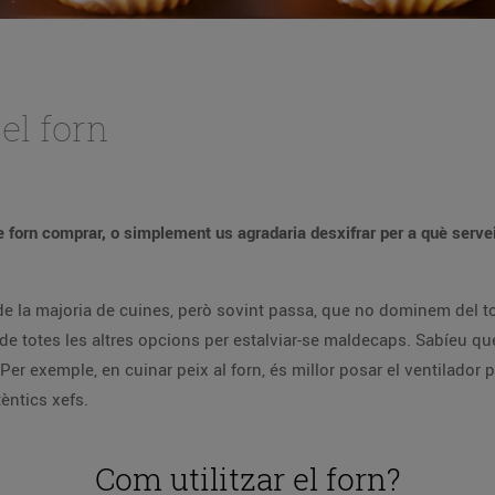
el forn
e forn comprar, o simplement us agradaria desxifrar per a què serv
de la majoria de cuines, però sovint passa, que no dominem del to
se de totes les altres opcions per estalviar-se maldecaps. Sabíeu q
r exemple, en cuinar peix al forn, és millor posar el ventilador p
èntics xefs.
Com utilitzar el forn?