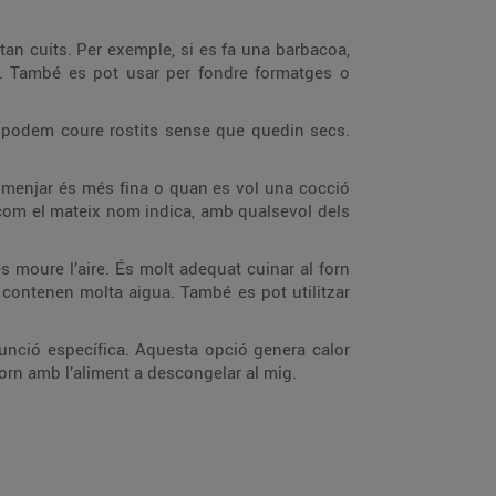
stan cuits. Per exemple, si es fa una barbacoa,
di. També es pot usar per fondre formatges o
ior podem coure rostits sense que quedin secs.
e menjar és més fina o quan es vol una cocció
s, com el mateix nom indica, amb qualsevol dels
és moure l’aire. És molt adequat cuinar al forn
 contenen molta aigua. També es pot utilitzar
unció específica. Aquesta opció genera calor
forn amb l’aliment a descongelar al mig.