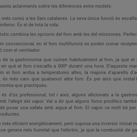
uests aclariments sobre les diferències entre models:
rn més comú a les llars catalanes. La seva única funció és escalf
inferior. És el de tota la vida.
stic combina les opcions del forn amb les del microones. Perfec
orn convencional, en el forn multifunció es poden cuinar recept
 com el ventilador.
de la gastronomia que cuinen habitualment al forn, ja que el fo
t en què el forn s'escalfa a 500º durant una hora. D'aquesta man
 el forn arriba a temperatures altes, la majoria d'aparells d'
, és més carn que qualsevol altre forn. És per això que instal
onomia que practiqueu.
és d’ús professional, tot i això, alguns aficionats a la gastr
 amb l’afegit del vapor. Val a dir que alguns forns pirolítics ta
ou de posar una safata amb aigua al forn. El vapor va molt bé per
productes.
 més eficient energèticament, però suposa una inversió inicial mé
 que genera més humitat que l’elèctric, ja que la combustió de