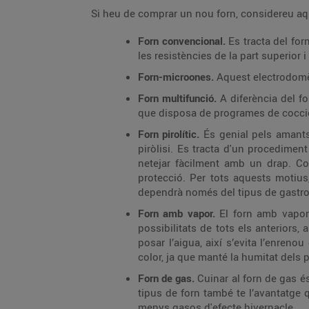
Si heu de comprar un nou forn, considereu aq
Forn convencional.
Es tracta del fo
les resistències de la part superior i 
Forn-microones.
Aquest electrodomè
Forn multifunció.
A diferència del f
que disposa de programes de cocció
Forn pirolític.
És genial pels amants 
piròlisi. Es tracta d'un procedimen
netejar fàcilment amb un drap. Com
protecció. Per tots aquests motius
dependrà només del tipus de gastr
Forn amb vapor.
El forn amb vapor 
possibilitats de tots els anteriors,
posar l’aigua, així s’evita l’enren
color, ja que manté la humitat dels 
Forn de gas.
Cuinar al forn de gas és
tipus de forn també te l’avantatge
menys gasos d'efecte hivernacle.