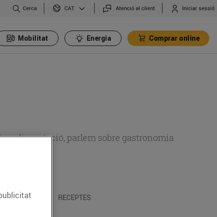
Cerca
Atenció al client
Iniciar sessió
CAT
Mobilitat
Energia
Comprar online
 sobre alimentació, parlem sobre gastronomia
publicitat
 I TRADICIONS
RECEPTES