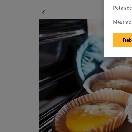
Pots acce
Més info
Reb