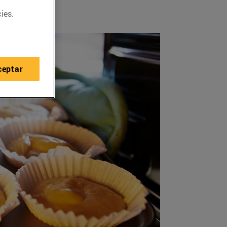
ies.
ceptar