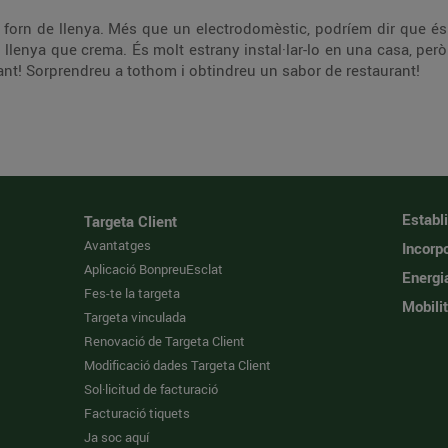
 forn de llenya. Més que un electrodomèstic, podríem dir que és 
ó llenya que crema. És molt estrany instal·lar-lo en una casa, per
nt! Sorprendreu a tothom i obtindreu un sabor de restaurant!
Establ
Targeta Client
Avantatges
Incorpo
Aplicació BonpreuEsclat
Energi
Fes-te la targeta
Mobilit
Targeta vinculada
Renovació de Targeta Client
Modificació dades Targeta Client
Sol·licitud de facturació
Facturació tiquets
Ja soc aquí