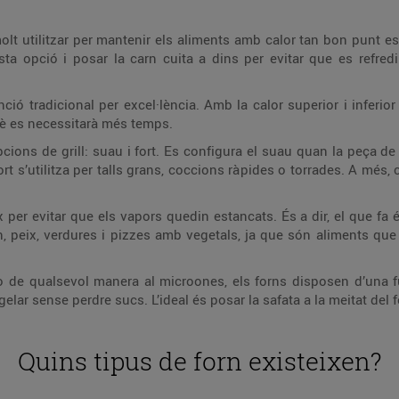
molt utilitzar per mantenir els aliments amb calor tan bon punt e
ta opció i posar la carn cuita a dins per evitar que es refre
nció tradicional per excel·lència. Amb la calor superior i infer
què es necessitarà més temps.
cions de grill: suau i fort. Es configura el suau quan la peça d
fort s’utilitza per talls grans, coccions ràpides o torrades. A mé
x per evitar que els vapors quedin estancats. És a dir, el que fa 
, peix, verdures i pizzes amb vegetals, ja que són aliments que
o de qualsevol manera al microones, els forns disposen d’una f
lar sense perdre sucs. L’ideal és posar la safata a la meitat del 
Quins tipus de forn existeixen?