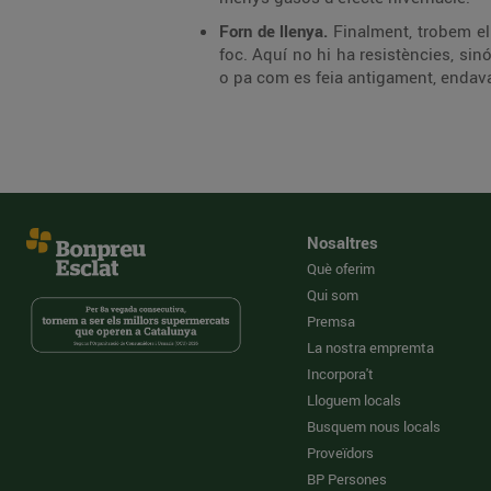
Forn de llenya.
Finalment, trobem el
foc. Aquí no hi ha resistències, sin
o pa com es feia antigament, endava
Nosaltres
Què oferim
Qui som
Premsa
La nostra empremta
Incorpora't
Lloguem locals
Busquem nous locals
Proveïdors
BP Persones