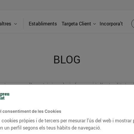
ltres
Establiments
Targeta Client
Incorpora't
BLOG
ceptes, consells nutricionals, informació d’actualitat
del nostre territori i molts altres temes.
l consentiment de les Cookies
 cookies pròpies i de tercers per mesurar l’ús del web i mostrar 
TAT
CONSELLS I HÀBITS SALUDABLES
ENERGIA
GASTRONOMIA
n un perfil segons els teus hàbits de navegació.