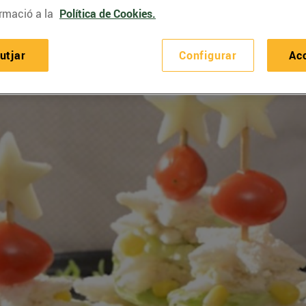
rmació a la
Política de Cookies.
utjar
Configurar
Ac