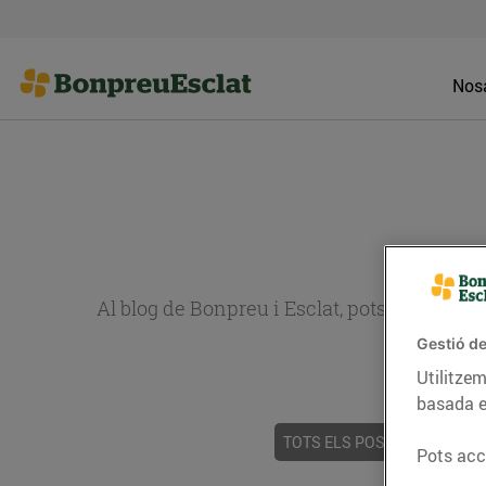
Nosa
Al blog de Bonpreu i Esclat, pots trobar re
Gestió de
Utilitzem
basada e
TOTS ELS POSTS
ACTUALI
Pots acce