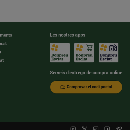
Les nostres apps
iments
ra't
a
at
Serveis d'entrega de compra online
Comprovar el codi postal