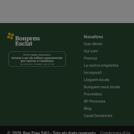
Nosaltres
Què oferim
Qui som
Premsa
La nostra empremta
Incorpora't
Lloguem locals
Busquem nous locals
Proveïdors
BP Persones
Blog
Canal Denúncies
©
2026
Bon Preu SAU - Tots els drets reservats
Condicions d’ús