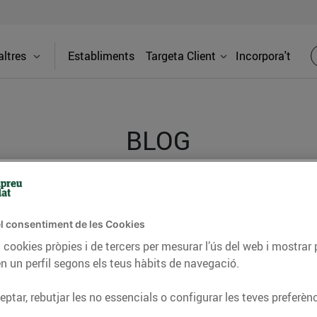
ltres
Establiments
Targeta Client
Incorpora't
BLOG
ceptes, consells nutricionals, informació d’actualitat
l consentiment de les Cookies
del nostre territori i molts altres temes.
 cookies pròpies i de tercers per mesurar l’ús del web i mostrar 
n un perfil segons els teus hàbits de navegació.
TAT
CONSELLS I HÀBITS SALUDABLES
ENERGIA
GASTRONOMIA
ptar, rebutjar les no essencials o configurar les teves preferènc