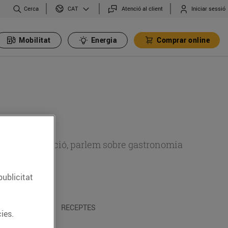
Cerca
Atenció al client
Iniciar sessió
CAT
Mobilitat
Energia
Comprar online
 sobre alimentació, parlem sobre gastronomia
publicitat
 I TRADICIONS
RECEPTES
ies.