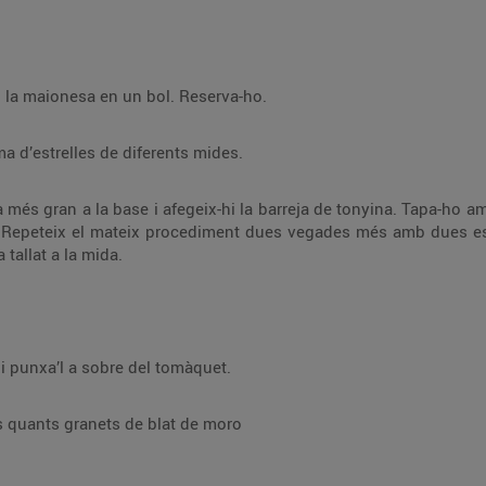
 i la maionesa en un bol. Reserva-ho.
ma d’estrelles de diferents mides.
a més gran a la base i afegeix-hi la barreja de tonyina. Tapa-ho a
. Repeteix el mateix procediment dues vegades més amb dues estr
 tallat a la mida.
 i punxa’l a sobre del tomàquet.
uns quants granets de blat de moro