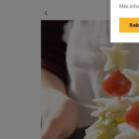
Més info
Reb