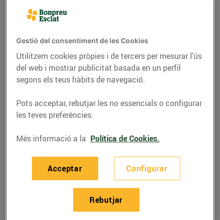
Gestió del consentiment de les Cookies
Utilitzem cookies pròpies i de tercers per mesurar l’ús
del web i mostrar publicitat basada en un perfil
segons els teus hàbits de navegació.
Pots acceptar, rebutjar les no essencials o configurar
les teves preferències.
Més informació a la
Política de Cookies.
RECEPTES
Arròs melós amb
Acceptar
Configurar
carxofes
Per 4,04 € per persona
Rebutjar