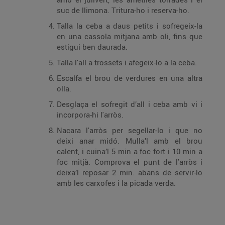
suc de llimona. Tritura-ho i reserva-ho.
Talla la ceba a daus petits i sofregeix-la
en una cassola mitjana amb oli, fins que
estigui ben daurada.
Talla l'all a trossets i afegeix-lo a la ceba.
Escalfa el brou de verdures en una altra
olla.
Desglaça el sofregit d’all i ceba amb vi i
incorpora-hi l'arròs.
Nacara l'arròs per segellar-lo i que no
deixi anar midó. Mulla’l amb el brou
calent, i cuina’l 5 min a foc fort i 10 min a
foc mitjà. Comprova el punt de l'arròs i
deixa’l reposar 2 min. abans de servir-lo
amb les carxofes i la picada verda.