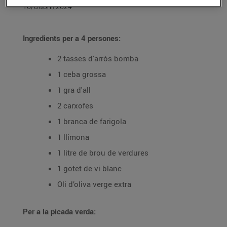
10/d’abril/2024
Ingredients per a 4 persones:
2 tasses d'arròs bomba
1 ceba grossa
1 gra d'all
2 carxofes
1 branca de farigola
1 llimona
1 litre de brou de verdures
1 gotet de vi blanc
Oli d’oliva verge extra
Per a la picada verda: