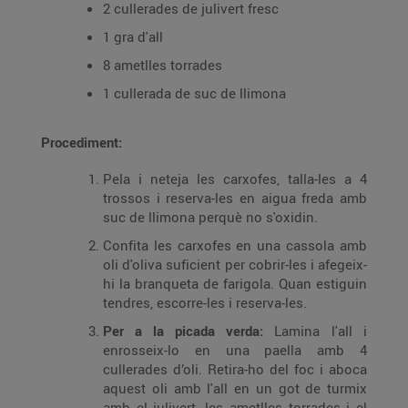
2 cullerades de julivert fresc
1 gra d'all
8 ametlles torrades
1 cullerada de suc de llimona
Procediment:
Pela i neteja les carxofes, talla-les a 4
trossos i reserva-les en aigua freda amb
suc de llimona perquè no s'oxidin.
Confita les carxofes en una cassola amb
oli d'oliva suficient per cobrir-les i afegeix-
hi la branqueta de farigola. Quan estiguin
tendres, escorre-les i reserva-les.
Per a la picada verda:
Lamina l'all i
enrosseix-lo en una paella amb 4
cullerades d’oli. Retira-ho del foc i aboca
aquest oli amb l'all en un got de turmix
amb el julivert, les ametlles torrades i el