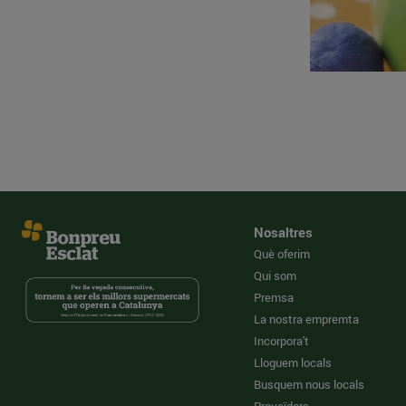
Nosaltres
Què oferim
Qui som
Premsa
La nostra empremta
Incorpora't
Lloguem locals
Busquem nous locals
Proveïdors