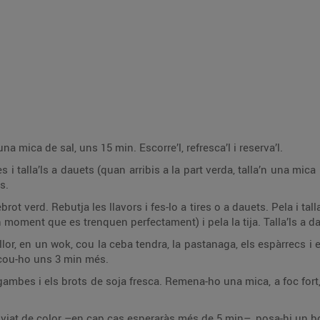
a mica de sal, uns 15 min. Escorre’l, refresca’l i reserva’l.
 i talla’ls a dauets (quan arribis a la part verda, talla’n una mica i
s.
brot verd. Rebutja les llavors i fes-lo a tires o a dauets. Pela i ta
 moment que es trenquen perfectament) i pela la tija. Talla’ls a d
or, en un wok, cou la ceba tendra, la pastanaga, els espàrrecs i e
i cou-ho uns 3 min més.
s gambes i els brots de soja fresca. Remena-ho una mica, a foc fort,
at de color –en cap cas esperaràs més de 5 min–, posa-hi un bon