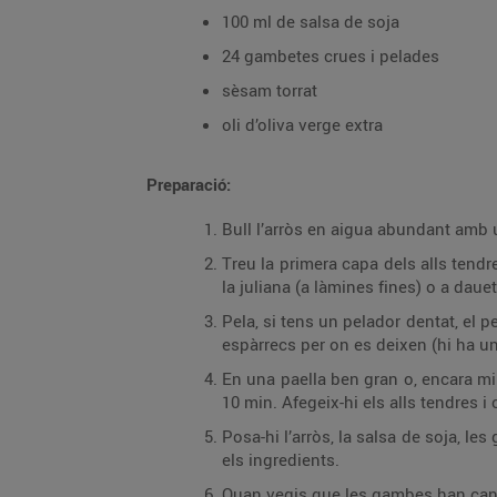
100 ml de salsa de soja
24 gambetes crues i pelades
sèsam torrat
oli d’oliva verge extra
Preparació:
Bull l’arròs en aigua abundant amb un
Treu la primera capa dels alls tendres
la juliana (a làmines fines) o a dauet
Pela, si tens un pelador dentat, el pe
espàrrecs per on es deixen (hi ha un
En una paella ben gran o, encara mill
10 min. Afegeix-hi els alls tendres 
Posa-hi l’arròs, la salsa de soja, le
els ingredients.
Quan vegis que les gambes han canvi