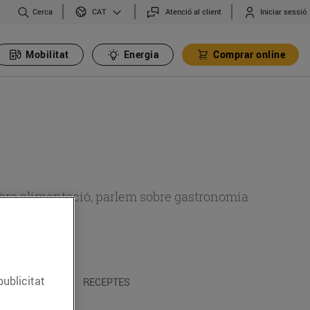
Cerca
Atenció al client
Iniciar sessió
CAT
Mobilitat
Energia
Comprar online
 sobre alimentació, parlem sobre gastronomia
publicitat
 I TRADICIONS
RECEPTES