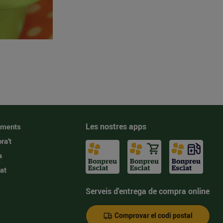
Les nostres apps
iments
ra't
a
at
Serveis d'entrega de compra online
Comprovar el codi postal