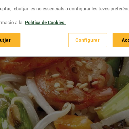
ptar, rebutjar les no essencials o configurar les teves preferènc
rmació a la
Política de Cookies.
utjar
Configurar
Ac