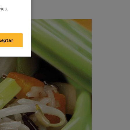
ies.
ceptar