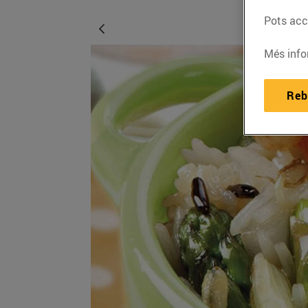
Pots acce
Més info
Reb