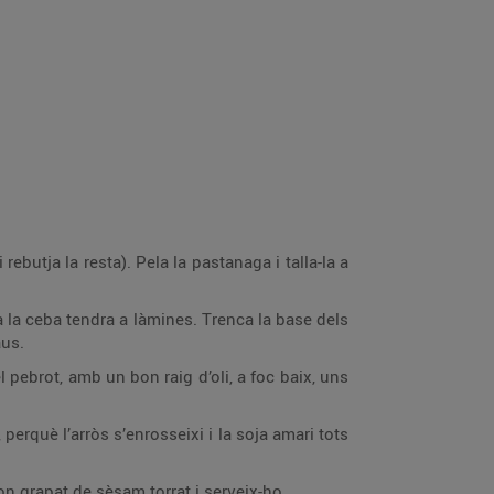
 rebutja la resta). Pela la pastanaga i talla-la a
lla la ceba tendra a làmines. Trenca la base dels
aus.
l pebrot, amb un bon raig d’oli, a foc baix, uns
 perquè l’arròs s’enrosseixi i la soja amari tots
 grapat de sèsam torrat i serveix-ho.