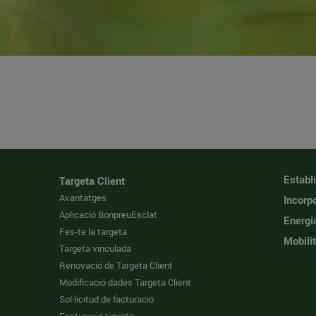
Establ
Targeta Client
Avantatges
Incorpo
Aplicació BonpreuEsclat
Energi
Fes-te la targeta
Mobilit
Targeta vinculada
Renovació de Targeta Client
Modificació dades Targeta Client
Sol·licitud de facturació
Facturació tiquets