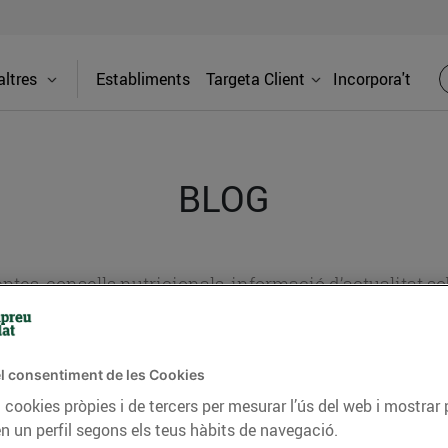
ltres
Establiments
Targeta Client
Incorpora't
BLOG
ceptes, consells nutricionals, informació d’actualitat
del nostre territori i molts altres temes.
l consentiment de les Cookies
 cookies pròpies i de tercers per mesurar l’ús del web i mostrar 
TAT
CONSELLS I HÀBITS SALUDABLES
ENERGIA
GASTRONOMIA
n un perfil segons els teus hàbits de navegació.