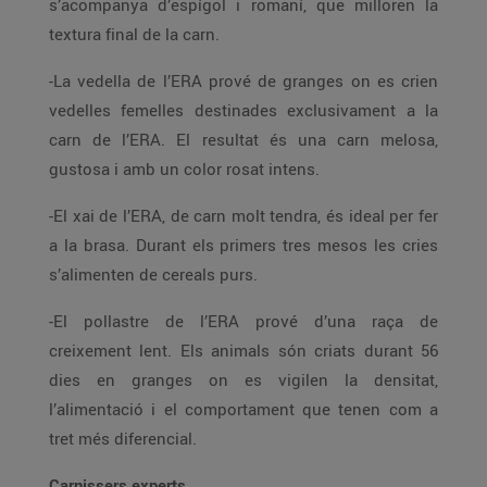
s’acompanya d’espígol i romaní, que milloren la
textura final de la carn.
-La vedella de l’ERA prové de granges on es crien
vedelles femelles destinades exclusivament a la
carn de l’ERA. El resultat és una carn melosa,
gustosa i amb un color rosat intens.
-El xai de l’ERA, de carn molt tendra, és ideal per fer
a la brasa. Durant els primers tres mesos les cries
s’alimenten de cereals purs.
-El pollastre de l’ERA prové d’una raça de
creixement lent. Els animals són criats durant 56
dies en granges on es vigilen la densitat,
l’alimentació i el comportament que tenen com a
tret més diferencial.
Carnissers experts