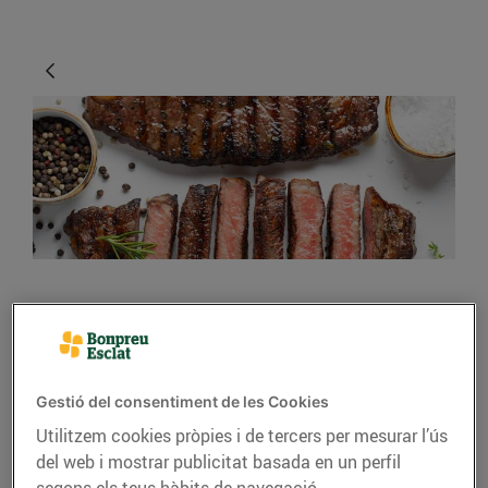
CONSELLS I HÀBITS SALUDABLES
Avui toca carn! Quina
compro i com la cuino?
Gestió del consentiment de les Cookies
Utilitzem cookies pròpies i de tercers per mesurar l’ús
30/de setembre/2023
del web i mostrar publicitat basada en un perfil