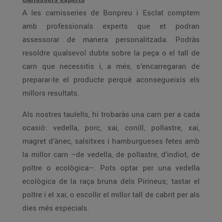
A les carnisseries de Bonpreu i Esclat comptem
amb professionals experts que et podran
assessorar de manera personalitzada. Podràs
resoldre qualsevol dubte sobre la peça o el tall de
carn que necessitis i, a més, s’encarregaran de
preparar-te el producte perquè aconsegueixis els
millors resultats.
Als nostres taulells, hi trobaràs una carn per a cada
ocasió: vedella, porc, xai, conill, pollastre, xai,
magret d’ànec, salsitxes i hamburgueses fetes amb
la millor carn –de vedella, de pollastre, d’indiot, de
poltre o ecològica–. Pots optar per una vedella
ecològica de la raça bruna dels Pirineus; tastar el
poltre i el xai, o escollir el millor tall de cabrit per als
dies més especials.