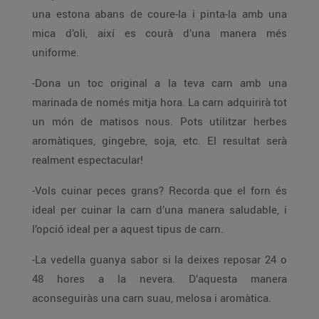
una estona abans de coure-la i pinta-la amb una
mica d’oli, així es courà d’una manera més
uniforme.
-Dona un toc original a la teva carn amb una
marinada de només mitja hora. La carn adquirirà tot
un món de matisos nous. Pots utilitzar herbes
aromàtiques, gingebre, soja, etc. El resultat serà
realment espectacular!
-Vols cuinar peces grans? Recorda que el forn és
ideal per cuinar la carn d’una manera saludable, i
l’opció ideal per a aquest tipus de carn.
-La vedella guanya sabor si la deixes reposar 24 o
48 hores a la nevera. D’aquesta manera
aconseguiràs una carn suau, melosa i aromàtica.