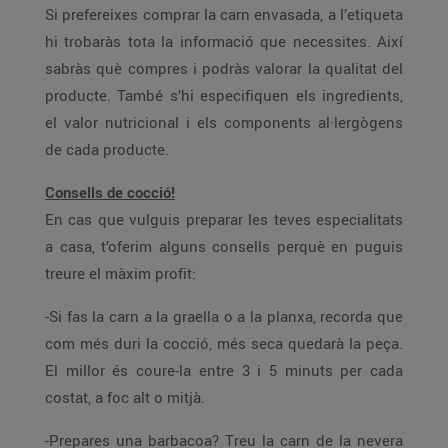
Si prefereixes comprar la carn envasada, a l’etiqueta
hi trobaràs tota la informació que necessites. Així
sabràs què compres i podràs valorar la qualitat del
producte. També s’hi especifiquen els ingredients,
el valor nutricional i els components al·lergògens
de cada producte.
Consells de cocció!
En cas que vulguis preparar les teves especialitats
a casa, t’oferim alguns consells perquè en puguis
treure el màxim profit:
-Si fas la carn a la graella o a la planxa, recorda que
com més duri la cocció, més seca quedarà la peça.
El millor és coure-la entre 3 i 5 minuts per cada
costat, a foc alt o mitjà.
-Prepares una barbacoa? Treu la carn de la nevera