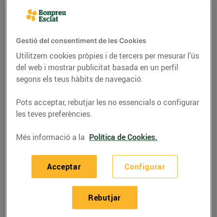
Gestió del consentiment de les Cookies
Utilitzem cookies pròpies i de tercers per mesurar l’ús
del web i mostrar publicitat basada en un perfil
segons els teus hàbits de navegació.
Pots acceptar, rebutjar les no essencials o configurar
les teves preferències.
Més informació a la
Política de Cookies.
RECEPTES
Bacallà a la catalana
Acceptar
Configurar
27/de maig/2020
Rebutjar
Ingredients per a 4 persones: