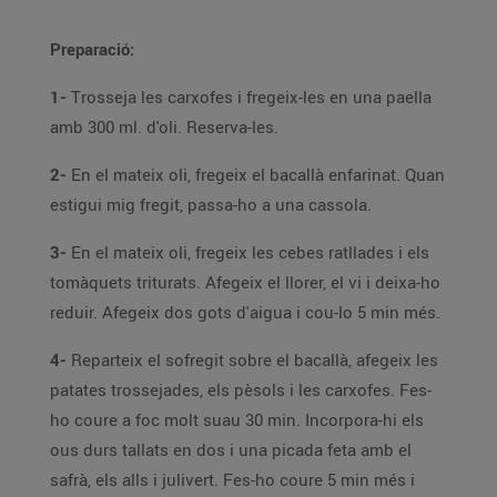
Preparació:
1-
Trosseja les carxofes i fregeix-les en una paella
amb 300 ml. d'oli. Reserva-les.
2-
En el mateix oli, fregeix el bacallà enfarinat. Quan
estigui mig fregit, passa-ho a una cassola.
3-
En el mateix oli, fregeix les cebes ratllades i els
tomàquets triturats. Afegeix el llorer, el vi i deixa-ho
reduir. Afegeix dos gots d'aigua i cou-lo 5 min més.
4-
Reparteix el sofregit sobre el bacallà, afegeix les
patates trossejades, els pèsols i les carxofes. Fes-
ho coure a foc molt suau 30 min. Incorpora-hi els
ous durs tallats en dos i una picada feta amb el
safrà, els alls i julivert. Fes-ho coure 5 min més i