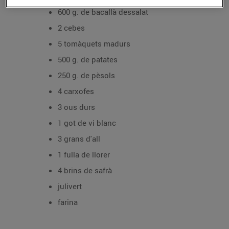
600 g. de bacallà dessalat
2 cebes
5 tomàquets madurs
500 g. de patates
250 g. de pèsols
4 carxofes
3 ous durs
1 got de vi blanc
3 grans d'all
1 fulla de llorer
4 brins de safrà
julivert
farina