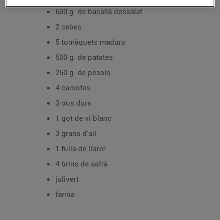
600 g. de bacallà dessalat
2 cebes
5 tomàquets madurs
500 g. de patates
250 g. de pèsols
4 carxofes
3 ous durs
1 got de vi blanc
3 grans d'all
1 fulla de llorer
4 brins de safrà
julivert
farina