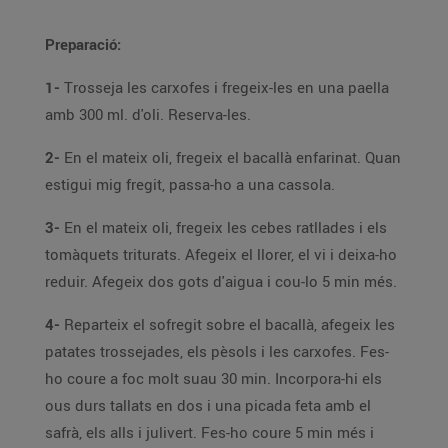
Preparació:
1-
Trosseja les carxofes i fregeix-les en una paella
amb 300 ml. d'oli. Reserva-les.
2-
En el mateix oli, fregeix el bacallà enfarinat. Quan
estigui mig fregit, passa-ho a una cassola.
3-
En el mateix oli, fregeix les cebes ratllades i els
tomàquets triturats. Afegeix el llorer, el vi i deixa-ho
reduir. Afegeix dos gots d'aigua i cou-lo 5 min més.
4-
Reparteix el sofregit sobre el bacallà, afegeix les
patates trossejades, els pèsols i les carxofes. Fes-
ho coure a foc molt suau 30 min. Incorpora-hi els
ous durs tallats en dos i una picada feta amb el
safrà, els alls i julivert. Fes-ho coure 5 min més i