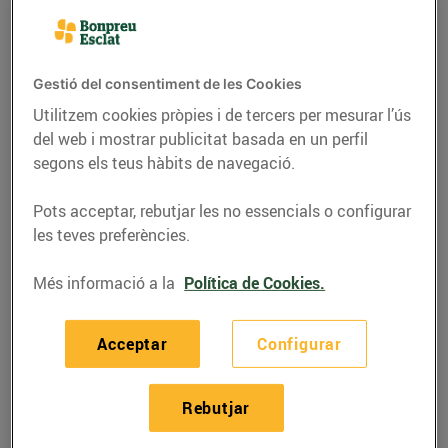
Gestió del consentiment de les Cookies
Utilitzem cookies pròpies i de tercers per mesurar l’ús
del web i mostrar publicitat basada en un perfil
segons els teus hàbits de navegació.
Pots acceptar, rebutjar les no essencials o configurar
les teves preferències.
Més informació a la
Política de Cookies.
RECEPTES
Bacallà a la catalana
Acceptar
Configurar
27/de maig/2020
Rebutjar
Ingredients per a 4 persones: