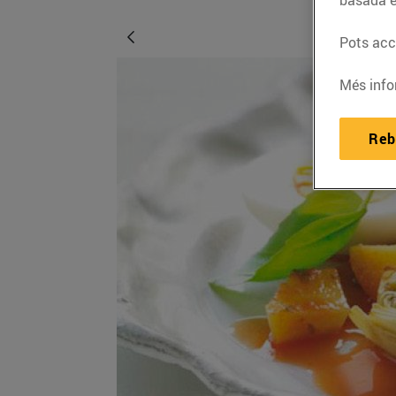
Pots acce
Més info
Reb