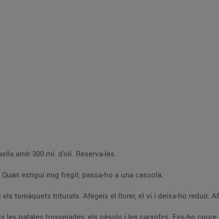
Trosseja les carxofes i fregeix-les en una paella amb 300 ml. d'oli. Reserva-les.
En el mateix oli, fregeix el bacallà enfarinat. Quan estigui mig fregit, passa-ho a una cassola.
En el m
 els ous