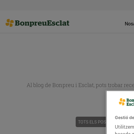
Nosa
Al blog de Bonpreu i Esclat, pots trobar re
Gestió de
TOTS ELS POSTS
ACTUALI
Utilitzem
basada e