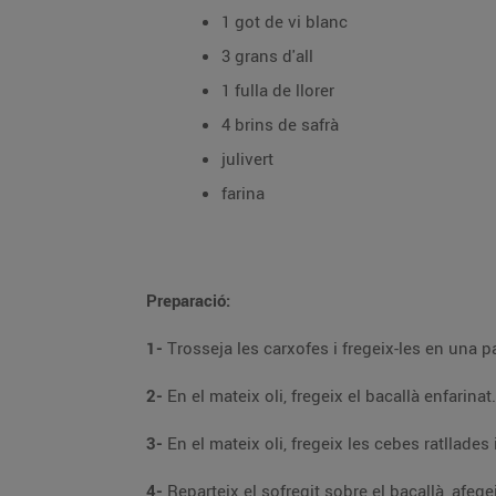
1 got de vi blanc
3 grans d'all
1 fulla de llorer
4 brins de safrà
julivert
farina
Preparació:
1-
2-
3-
4-
Reparteix el sofregit sobre el bacallà, afegeix les patates trossejades, els pèsols i les carxofes. Fes-ho coure a foc molt suau 30 min. Incorpora-hi