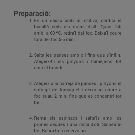
Preparació:
En un cassó amb oli d’oliva, confita el
bacallà amb els grans d’all. Quan l’oli
arribi a 60 ºC, retira'l del foc. Deixa'l coure
fora del foc 5-6 min.
Salta les panses amb oli fins que s’inflin.
Afegeix-hi els pinyons i flameja-ho tot
amb el brandi.
Afegeix a la barreja de panses i pinyons el
sofregit de tomàquet i deixa-ho coure a
foc suau 2 min, fins que es concentri tot
bé.
Renta els espinacs i salta'ls amb les
prunes seques i una mica d’oli. Salpebra-
ho. Retira-ho i reserva-ho.