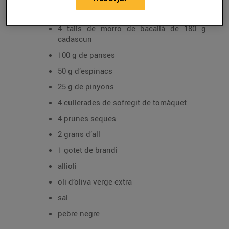
Ingredients per a 4 persones:
4 talls de morro de bacallà de 180 g
cadascun
100 g de panses
50 g d’espinacs
25 g de pinyons
4 cullerades de sofregit de tomàquet
4 prunes seques
2 grans d’all
1 gotet de brandi
allioli
oli d’oliva verge extra
sal
pebre negre