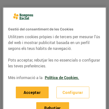
Gestió del consentiment de les Cookies
Utilitzem cookies pròpies i de tercers per mesurar l’ús
del web i mostrar publicitat basada en un perfil
segons els teus hàbits de navegació.
Pots acceptar, rebutjar les no essencials o configurar
les teves preferències.
RECEPTES
Més informació a la
Política de Cookies.
Bacallà amb panses i
pinyons
Acceptar
Configurar
05/de març/2021
Rebutjar