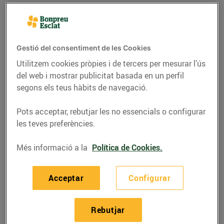
Gestió del consentiment de les Cookies
Utilitzem cookies pròpies i de tercers per mesurar l’ús
del web i mostrar publicitat basada en un perfil
segons els teus hàbits de navegació.
Pots acceptar, rebutjar les no essencials o configurar
les teves preferències.
RECEPTES
Més informació a la
Política de Cookies.
Bacallà amb salsa de vi
Acceptar
Configurar
negre
21/de febrer/2022
Rebutjar