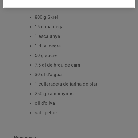
Ingredients per a 4 persones:
800 g Skrei
15 g mantega
1 escalunya
1 dl vi negre
50 g sucre
7,5 dl de brou de carn
30 dl d’aigua
1 culleradeta de farina de blat
250 g xampinyons
oli d’oliva
sal i pebre
Preparació: