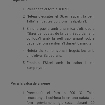
Preescalfa el forn a 180 °C.
Neteja d'escates el Skrei raspant la pell.
Talla’l en petites porcions i salpebra’l.
En una paella amb una mica d'oli, daura
l'Skrei pel costat de la pell. Seguidament,
col·loca’l amb la pell cap amunt sobre
paper de forn i enforna’l durant 6 minuts.
Neteja els xampinyons i fregeix-los amb
oli d'oliva. Salpebra’ls.
Emplata l'Skrei amb la salsa i els
xampinyons.
Per a la salsa de vi negre
Preescalfa el forn a 200 °C. Talla
l’escalunya i col·loca-la en una safata de
forn prèviament greixada, durant 20