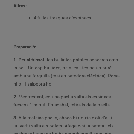
Altres:
4 fulles fresques d’espinacs
Preparació:
1. Per al trinxat:
fes bullir les patates senceres amb
la pell. Un cop bullides, pela-les i fes-ne un puré
amb una forquilla (mai en batedora elèctrica). Posa-
hi oli i salpebra-ho.
2.
Mentrestant, en una paella salta els espinacs
frescos 1 minut. En acabat, retira'ls de la paella.
3.
A la mateixa paella, aboca-hi un xic d’oli d’all i
julivert i salta els bolets. Afegeix-hi la patata i els
espinacs i remena-ho bé perquè quedi com una