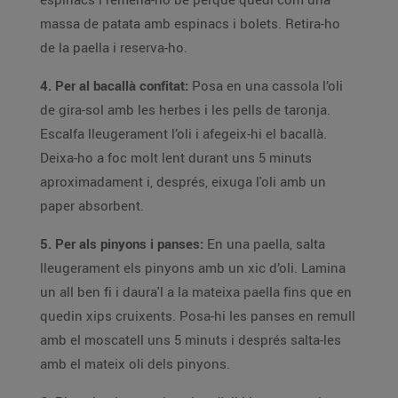
massa de patata amb espinacs i bolets. Retira-ho
de la paella i reserva-ho.
4. Per al bacallà confitat:
Posa en una cassola l’oli
de gira-sol amb les herbes i les pells de taronja.
Escalfa lleugerament l’oli i afegeix-hi el bacallà.
Deixa-ho a foc molt lent durant uns 5 minuts
aproximadament i, després, eixuga l'oli amb un
paper absorbent.
5.
Per als pinyons i panses:
En una paella, salta
lleugerament els pinyons amb un xic d’oli. Lamina
un all ben fi i daura'l a la mateixa paella fins que en
quedin xips cruixents. Posa-hi les panses en remull
amb el moscatell uns 5 minuts i després salta-les
amb el mateix oli dels pinyons.