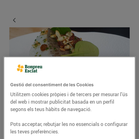
Gestió del consentiment de les Cookies
RECEPTES
Utilitzem cookies pròpies i de tercers per mesurar l’ús
Bacallà confitat amb
del web i mostrar publicitat basada en un perfil
segons els teus hàbits de navegació.
trinxat d’espinacs i
bolets, panses i pinyons
Pots acceptar, rebutjar les no essencials o configurar
les teves preferències.
09/d’abril/2020