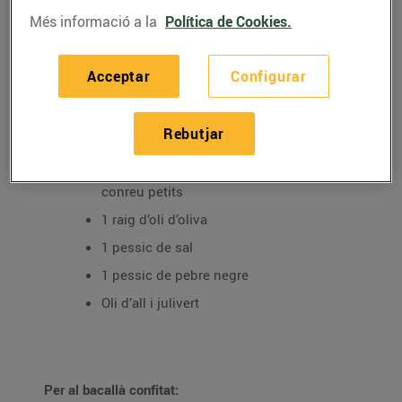
Més informació a la
Política de Cookies.
Ingredients per 2 persones:
Acceptar
Configurar
Per al trinxat
2 patates senceres de la varietat monalisa
Rebutjar
250 g. d’espinacs frescos
100 g. de bolets frescos del tipus de
conreu petits
1 raig d’oli d’oliva
1 pessic de sal
1 pessic de pebre negre
Oli d’all i julivert
Per al bacallà confitat: