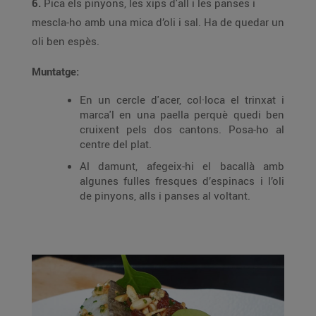
6.
Pica els pinyons, les xips d'all i les panses i
mescla-ho amb una mica d’oli i sal. Ha de quedar un
oli ben espès.
Muntatge:
En un cercle d'acer, col·loca el trinxat i
marca'l en una paella perquè quedi ben
cruixent pels dos cantons. Posa-ho al
centre del plat.
Al damunt, afegeix-hi el bacallà amb
algunes fulles fresques d’espinacs i l’oli
de pinyons, alls i panses al voltant.