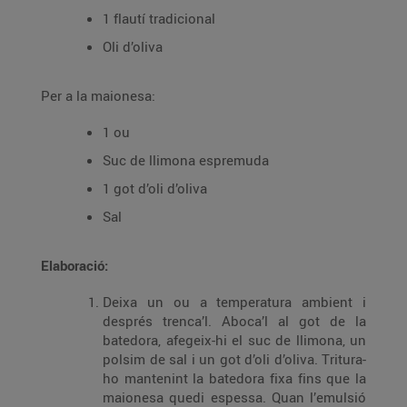
1 flautí tradicional
Oli d’oliva
Per a la maionesa:
1 ou
Suc de llimona espremuda
1 got d’oli d’oliva
Sal
Elaboració:
Deixa un ou a temperatura ambient i
després trenca’l. Aboca’l al got de la
batedora, afegeix-hi el suc de llimona, un
polsim de sal i un got d’oli d’oliva. Tritura-
ho mantenint la batedora fixa fins que la
maionesa quedi espessa. Quan l’emulsió