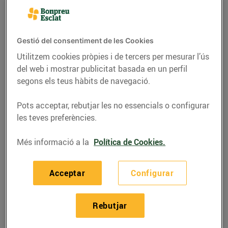
Gestió del consentiment de les Cookies
Utilitzem cookies pròpies i de tercers per mesurar l’ús
del web i mostrar publicitat basada en un perfil
segons els teus hàbits de navegació.
Pots acceptar, rebutjar les no essencials o configurar
les teves preferències.
Més informació a la
Política de Cookies.
RECEPTES
Barquetes de calamars
Acceptar
Configurar
26/de maig/2017
Rebutjar
Tens convidats a casa i vols sorprendre'ls amb un