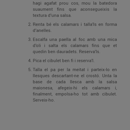
hagi agafat prou cos, mou la batedora
suaument fins que aconsegueixis la
textura d’una salsa.
Renta bé els calamars i talla’ls en forma
d’anelles.
Escalfa una paella al foc amb una mica
d’oli i salta els calamars fins que et
quedin ben dauradets. Reserva’ls.
Pica el cibulet ben fi i reserva’l.
Talla el pa per la meitat i parteix-lo en
llesques descartant-ne el crostó. Unta la
base de cada llesca amb la salsa
maionesa, afegeix-hi els calamars i,
finalment, empolsa-ho tot amb cibulet.
Serveix-ho.