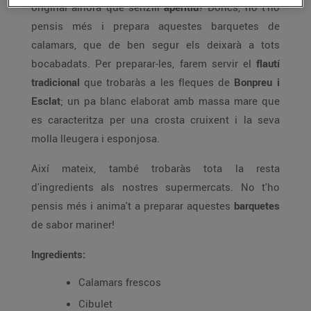
original alhora que senzill
aperitiu
? Doncs, no t'ho
pensis més i prepara aquestes barquetes de
calamars, que de ben segur els deixarà a tots
bocabadats. Per preparar-les, farem servir el
flautí
tradicional
que trobaràs a les fleques de
Bonpreu i
Esclat
; un pa blanc elaborat amb massa mare que
es caracteritza per una crosta cruixent i la seva
molla lleugera i esponjosa.
Així mateix, també trobaràs tota la resta
d'ingredients als nostres supermercats. No t'ho
pensis més i anima't a preparar aquestes
barquetes
de sabor mariner!
Ingredients:
Calamars frescos
Cibulet