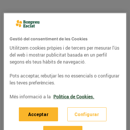
Gestió del consentiment de les Cookies
Utilitzem cookies pròpies i de tercers per mesurar l’ús
del web i mostrar publicitat basada en un perfil
segons els teus hàbits de navegació.
Pots acceptar, rebutjar les no essencials o configurar
les teves preferències.
CONSELLS I HÀBITS SALUDABLES
Beneficis de consumir
Més informació a la
Política de Cookies.
peix i marisc
Acceptar
Configurar
03/de febrer/2017