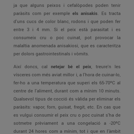
ja que alguns peixos i cefalòpodes poden tenir
paràsits com per exemple
els anisakis
. Es tracta
d'uns cucs de color blanc, rodons i que poden fer
entre 3 i 4 mm. Si el peix està parasitat i es
consumeix cru o poc cuinat, pot provocar la
malaltia anomenada anisakiosi, que es caracteritza
per dolors gastrointestinals i vòmits.
Així doncs, cal
netejar bé el peix
, treure'n les
vísceres com més aviat millor i, a l'hora de cuinar-lo,
fer-ho a una temperatura que superi els 65-70ºC al
centre de l'aliment, durant com a mínim 10 minuts.
Qualsevol tipus de cocció és vàlida per eliminar els
paràsits: vapor, forn, guisat, fregit, etc. En cas que
es vulgui consumir el peix cru o poc cuinat s'ha de
sotmetre prèviament a una congelació a -20ºC
durant 24 hores com a mínim, tot i que en l'àmbit