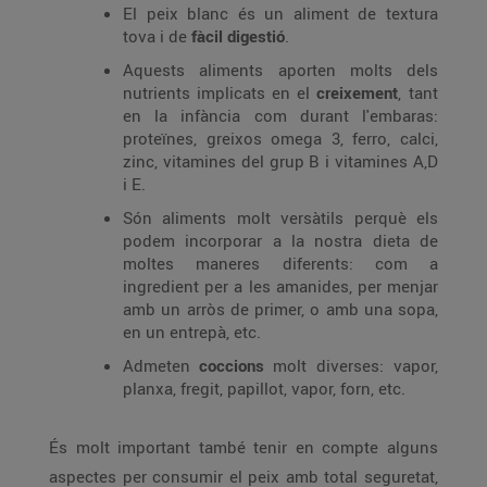
El peix blanc és un aliment de textura
tova i de
fàcil digestió
.
Aquests aliments aporten molts dels
nutrients implicats en el
creixement
, tant
en la infància com durant l'embaras:
proteïnes, greixos omega 3, ferro, calci,
zinc, vitamines del grup B i vitamines A,D
i E.
Són aliments molt versàtils perquè els
podem incorporar a la nostra dieta de
moltes maneres diferents: com a
ingredient per a les amanides, per menjar
amb un arròs de primer, o amb una sopa,
en un entrepà, etc.
Admeten
coccions
molt diverses: vapor,
planxa, fregit, papillot, vapor, forn, etc.
És molt important també tenir en compte alguns
aspectes per consumir el peix amb total seguretat,