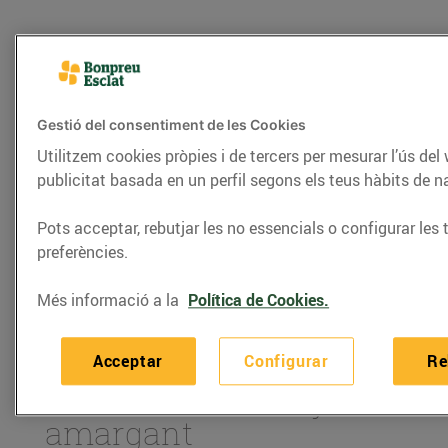
Gestió del consentiment de les Cookies
Utilitzem cookies pròpies i de tercers per mesurar l’ús del
publicitat basada en un perfil segons els teus hàbits de 
Pots acceptar, rebutjar les no essencials o configurar les 
preferències.
RECEPTES
Més informació a la
Política de Cookies.
Bombons de foie
arrebossat de cacauet i
Acceptar
Configurar
Re
confitura de taronja
amargant