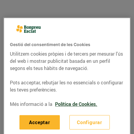
Gestió del consentiment de les Cookies
Utilitzem cookies pròpies i de tercers per mesurar l’ús
del web i mostrar publicitat basada en un perfil
segons els teus hàbits de navegació.
Pots acceptar, rebutjar les no essencials o configurar
ACTUALITAT
les teves preferències.
Bon Preu és escollit
Més informació a la
Política de Cookies.
com la millor cadena
de supermercats
Acceptar
Configurar
regionals