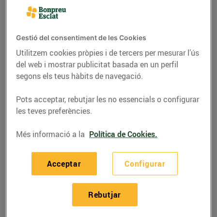
Gestió del consentiment de les Cookies
Utilitzem cookies pròpies i de tercers per mesurar l’ús
del web i mostrar publicitat basada en un perfil
segons els teus hàbits de navegació.
Pots acceptar, rebutjar les no essencials o configurar
les teves preferències.
Més informació a la
Política de Cookies.
ACTUALITAT
Bon Preu s’adhereix al
Acceptar
Configurar
Gran Recapte Online
23/de novembre/2018
Rebutjar