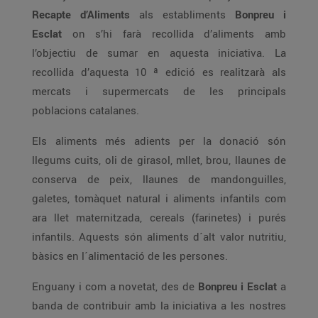
Recapte d’Aliments
als establiments
Bonpreu i
Esclat
on s’hi farà recollida d’aliments amb
l’objectiu de sumar en aquesta iniciativa. La
recollida d’aquesta 10 ª edició es realitzarà als
mercats i supermercats de les principals
poblacions catalanes.
Els aliments més adients per la donació són
llegums cuits, oli de girasol, mllet, brou, llaunes de
conserva de peix, llaunes de mandonguilles,
galetes, tomàquet natural i aliments infantils com
ara llet maternitzada, cereals (farinetes) i purés
infantils. Aquests són aliments d´alt valor nutritiu,
bàsics en l´alimentació de les persones.
Enguany i com a novetat, des de
Bonpreu i Esclat
a
banda de contribuir amb la iniciativa a les nostres