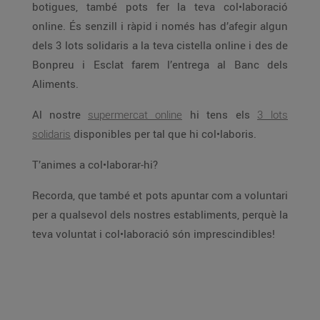
botigues, també pots fer la teva col•laboració
online. És senzill i ràpid i només has d’afegir algun
dels 3 lots solidaris a la teva cistella online i des de
Bonpreu i Esclat farem l’entrega al Banc dels
Aliments.
Al nostre
supermercat online
hi tens els
3 lots
solidaris
disponibles per tal que hi col•laboris.
T’animes a col•laborar-hi?
Recorda, que també et pots apuntar com a voluntari
per a qualsevol dels nostres establiments, perquè la
teva voluntat i col•laboració són imprescindibles!