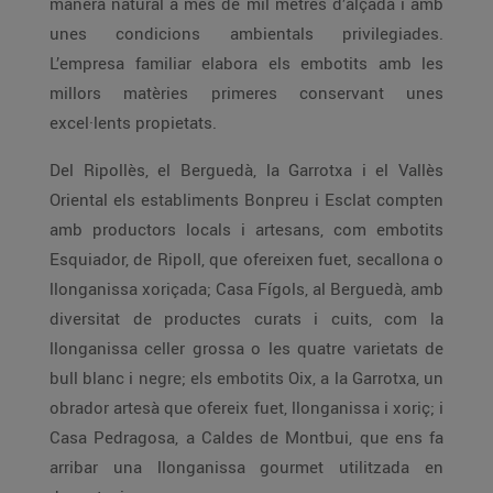
manera natural a més de mil metres d’alçada i amb
unes condicions ambientals privilegiades.
L’empresa familiar elabora els embotits amb les
millors matèries primeres conservant unes
excel·lents propietats.
Del Ripollès, el Berguedà, la Garrotxa i el Vallès
Oriental els establiments Bonpreu i Esclat compten
amb productors locals i artesans, com embotits
Esquiador, de Ripoll, que ofereixen fuet, secallona o
llonganissa xoriçada; Casa Fígols, al Berguedà, amb
diversitat de productes curats i cuits, com la
llonganissa celler grossa o les quatre varietats de
bull blanc i negre; els embotits Oix, a la Garrotxa, un
obrador artesà que ofereix fuet, llonganissa i xoriç; i
Casa Pedragosa, a Caldes de Montbui, que ens fa
arribar una llonganissa gourmet utilitzada en