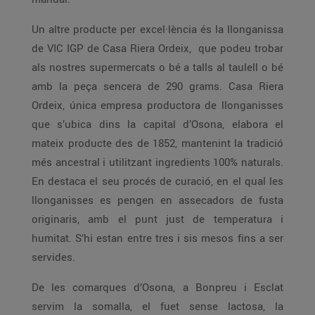
Un altre producte per excel·lència és la llonganissa
de VIC IGP de Casa Riera Ordeix, que podeu trobar
als nostres supermercats o bé a talls al taulell o bé
amb la peça sencera de 290 grams. Casa Riera
Ordeix, única empresa productora de llonganisses
que s’ubica dins la capital d’Osona, elabora el
mateix producte des de 1852, mantenint la tradició
més ancestral i utilitzant ingredients 100% naturals.
En destaca el seu procés de curació, en el qual les
llonganisses es pengen en assecadors de fusta
originaris, amb el punt just de temperatura i
humitat. S’hi estan entre tres i sis mesos fins a ser
servides.
De les comarques d’Osona, a Bonpreu i Esclat
servim la somalla, el fuet sense lactosa, la