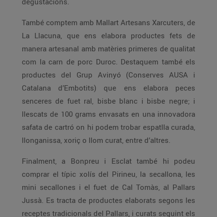
degustacions.
També comptem amb Mallart Artesans Xarcuters, de
La Llacuna, que ens elabora productes fets de
manera artesanal amb matèries primeres de qualitat
com la carn de porc Duroc. Destaquem també els
productes del Grup Avinyó (Conserves AUSA i
Catalana d’Embotits) que ens elabora peces
senceres de fuet ral, bisbe blanc i bisbe negre; i
llescats de 100 grams envasats en una innovadora
safata de cartró on hi podem trobar espatlla curada,
llonganissa, xoriç o llom curat, entre d’altres.
Finalment, a Bonpreu i Esclat també hi podeu
comprar el típic xolís del Pirineu, la secallona, les
mini secallones i el fuet de Cal Tomàs, al Pallars
Jussà. Es tracta de productes elaborats segons les
receptes tradicionals del Pallars, i curats seguint els