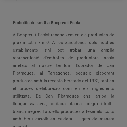
Embotits de km 0 a Bonpreu i Esclat
A Bonpreu i Esclat reconeixem en els productes de
proximitat i km 0. A les xarcuteries dels nostres
establiments s’hi pot trobar una àmplia
representació d’embotits de productors locals
arrelats al nostre territori. L’obrador de Can
Pistraques, al Tarragonès, segueix elaborant
productes amb la recepta heretada del 1873, tant en
el procés d’elaboració com en els ingredients
utilitzats. De Can Pistraques ens arriba la
llonganissa seca, botifarra -blanca i negra- i bull -
blanc i negre-. Tots ells productes artesanals, cuits
amb brou casolà en caldera i lligats de manera
manual.