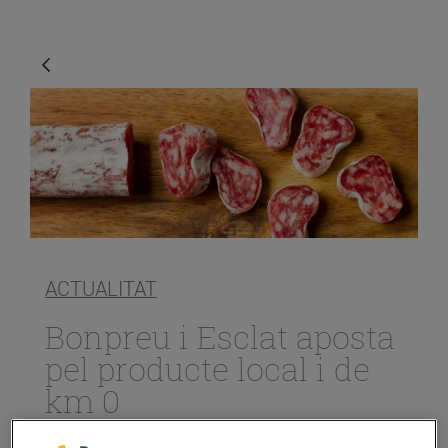
ACTUALITAT
Bonpreu i Esclat aposta
pel producte local i de
km 0
29/de juny/2020